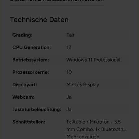
Technische Daten
Grading:
Fair
CPU Generation:
12
Betriebssystem:
Windows 11 Professional
Prozessorkerne:
10
Displayart:
Mattes Display
Webcam:
Ja
Tastaturbeleuchtung:
Ja
Schnittstellen:
1x Audio / Mikrofon - 3.5
mm Combo
, 1x Bluetooth
,
1x HDMI
Mehr anzeigen
, 1x LAN RJ-45
, 1x