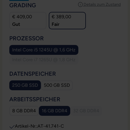
AUSWÄHLEN
GRADING
Details zum Zustand
€ 409,00
€ 389,00
Gut
Fair
AUSWÄHLEN
PROZESSOR
Intel Core i5 1245U @ 1,6 GHz
Intel Core i7 1265U @ 1,8 GHz
(Diese Option ist zurzeit nicht verfügbar.)
AUSWÄHLEN
DATENSPEICHER
250 GB SSD
500 GB SSD
AUSWÄHLEN
ARBEITSSPEICHER
8 GB DDR4
16 GB DDR4
32 GB DDR4
(Diese Option ist zurzeit
Artikel-Nr.:
AT-41.741-C