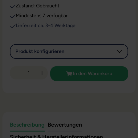
Zustand: Gebraucht
Mindestens 7 verfügbar
Lieferzeit ca. 3-4 Werktage
Produkt konfigurieren
Produkt Anzahl: Gib den gewünschten Wert 
In den Warenkorb
Beschreibung
Bewertungen
Sicherheit & Herstellerinformationen