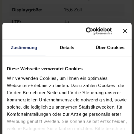
SD-Kartenleser
, 1x W-LAN
,
Displaygröße:
15,6 Zoll
2x Thunderbolt
, 2x USB 3
Typ A
LTE:
Ja
Displayauflösung:
1920 x 1080 FHD
Tastaturlayout:
Deutsch (QWERTZ) mit
Zustimmung
Details
Über Cookies
Ziffernblock
Onboard-Grafik:
Intel® Iris® Xe Graphics
Diese Webseite verwendet Cookies
eligible
Wir verwenden Cookies, um Ihnen ein optimales
Fingerprintreader:
Nein
Webseiten-Erlebnis zu bieten. Dazu zählen Cookies, die
für den Betrieb der Seite und für die Steuerung unserer
Zustand:
Gebraucht
kommerziellen Unternehmensziele notwendig sind, sowie
solche, die lediglich zu anonymen Statistikzwecken, für
Partnerprogramm:
Ja
Komforteinstellungen oder zur Anzeige personalisierter
Datenspeicher:
250 GB SSD
Werbung genutzt werden. Sie können selbst entscheiden,
welche Kategorien Sie erlauben möchten. Bitte beachten
Arbeitsspeicher:
16 GB DDR4