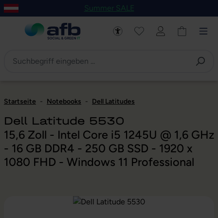
Summer SALE
um Hauptinhalt springen
Zur Navigation der B2B-Plattform springen
Startseite
-
Notebooks
-
Dell Latitudes
Dell Latitude 5530
15,6 Zoll - Intel Core i5 1245U @ 1,6 GHz
- 16 GB DDR4 - 250 GB SSD - 1920 x
1080 FHD - Windows 11 Professional
Bildergalerie überspringen