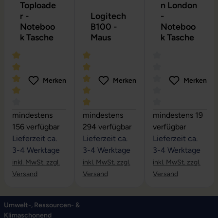
Toploade
n London
r -
Logitech
-
Noteboo
B100 -
Noteboo
k Tasche
Maus
k Tasche
Merken
Merken
Merken
Durchschnittliche Bewertung von 4 von 5 Sternen
Durchschnittliche Bewertung von 5 vo
Durchschnittliche
mindestens
mindestens
mindestens 19
156 verfügbar
294 verfügbar
verfügbar
Lieferzeit ca.
Lieferzeit ca.
Lieferzeit ca.
3-4 Werktage
3-4 Werktage
3-4 Werktage
inkl. MwSt. zzgl.
inkl. MwSt. zzgl.
inkl. MwSt. zzgl.
Versand
Versand
Versand
Umwelt-, Ressourcen- &
Klimaschonend