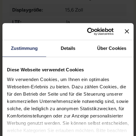
SD-Kartenleser
, 1x W-LAN
,
Displaygröße:
15,6 Zoll
2x Thunderbolt
, 2x USB 3
Typ A
LTE:
Ja
Displayauflösung:
1920 x 1080 FHD
Tastaturlayout:
Deutsch (QWERTZ) mit
Zustimmung
Details
Über Cookies
Ziffernblock
Onboard-Grafik:
Intel® Iris® Xe Graphics
Diese Webseite verwendet Cookies
eligible
Wir verwenden Cookies, um Ihnen ein optimales
Fingerprintreader:
Nein
Webseiten-Erlebnis zu bieten. Dazu zählen Cookies, die
für den Betrieb der Seite und für die Steuerung unserer
Zustand:
Gebraucht
kommerziellen Unternehmensziele notwendig sind, sowie
solche, die lediglich zu anonymen Statistikzwecken, für
Partnerprogramm:
Ja
Komforteinstellungen oder zur Anzeige personalisierter
Datenspeicher:
250 GB SSD
Werbung genutzt werden. Sie können selbst entscheiden,
welche Kategorien Sie erlauben möchten. Bitte beachten
Arbeitsspeicher:
16 GB DDR4