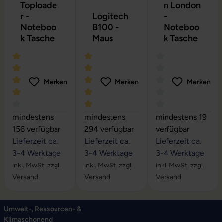
Toploade
n London
r -
Logitech
-
Noteboo
B100 -
Noteboo
k Tasche
Maus
k Tasche
Merken
Merken
Merken
Durchschnittliche Bewertung von 4 von 5 Sternen
Durchschnittliche Bewertung von 5 vo
Durchschnittliche
mindestens
mindestens
mindestens 19
156 verfügbar
294 verfügbar
verfügbar
Lieferzeit ca.
Lieferzeit ca.
Lieferzeit ca.
3-4 Werktage
3-4 Werktage
3-4 Werktage
inkl. MwSt. zzgl.
inkl. MwSt. zzgl.
inkl. MwSt. zzgl.
Versand
Versand
Versand
Umwelt-, Ressourcen- &
Klimaschonend