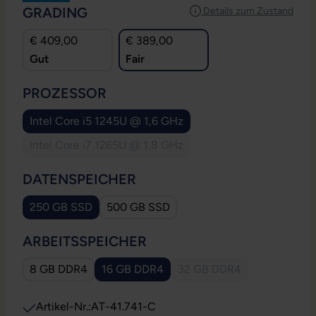
AUSWÄHLEN
GRADING
Details zum Zustand
€ 409,00
€ 389,00
Gut
Fair
AUSWÄHLEN
PROZESSOR
Intel Core i5 1245U @ 1,6 GHz
Intel Core i7 1265U @ 1,8 GHz
(Diese Option ist zurzeit nicht verfügbar.)
AUSWÄHLEN
DATENSPEICHER
250 GB SSD
500 GB SSD
AUSWÄHLEN
ARBEITSSPEICHER
8 GB DDR4
16 GB DDR4
32 GB DDR4
(Diese Option ist zurzeit
Artikel-Nr.:
AT-41.741-C