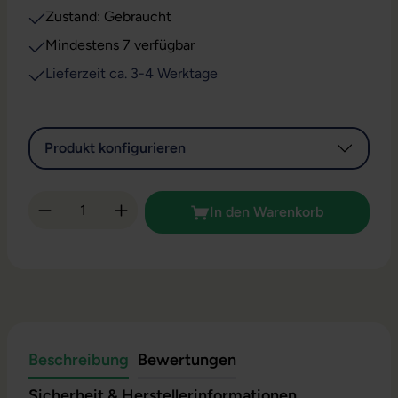
Zustand: Gebraucht
Mindestens 7 verfügbar
Lieferzeit ca. 3-4 Werktage
Produkt konfigurieren
Produkt Anzahl: Gib den gewünschten Wert 
In den Warenkorb
Beschreibung
Bewertungen
Sicherheit & Herstellerinformationen