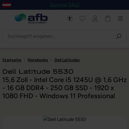
Summer SALE
um Hauptinhalt springen
Zur Navigation der B2B-Plattform springen
Startseite
-
Notebooks
-
Dell Latitudes
Dell Latitude 5530
15,6 Zoll - Intel Core i5 1245U @ 1,6 GHz
- 16 GB DDR4 - 250 GB SSD - 1920 x
1080 FHD - Windows 11 Professional
Bildergalerie überspringen