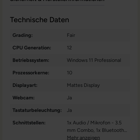
Technische Daten
Grading:
Fair
CPU Generation:
12
Betriebssystem:
Windows 11 Professional
Prozessorkerne:
10
Displayart:
Mattes Display
Webcam:
Ja
Tastaturbeleuchtung:
Ja
Schnittstellen:
1x Audio / Mikrofon - 3.5
mm Combo
, 1x Bluetooth
,
1x HDMI
Mehr anzeigen
, 1x LAN RJ-45
, 1x