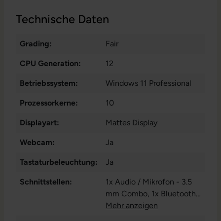
Technische Daten
Grading:
Fair
CPU Generation:
12
Betriebssystem:
Windows 11 Professional
Prozessorkerne:
10
Displayart:
Mattes Display
Webcam:
Ja
Tastaturbeleuchtung:
Ja
Schnittstellen:
1x Audio / Mikrofon - 3.5
mm Combo
, 1x Bluetooth
,
1x HDMI
Mehr anzeigen
, 1x LAN RJ-45
, 1x
SD-Kartenleser
, 1x W-LAN
,