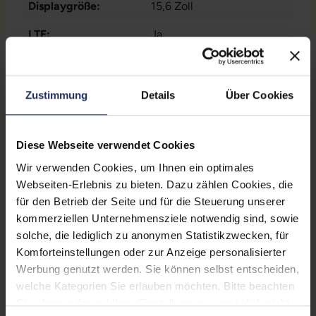
Displaygröße:
15,6 Zoll
2x Thunderbolt
, 2x USB 3
Typ A
LTE:
Ja
Displayauflösung:
1920 x 1080 FHD
Tastaturlayout:
Deutsch (QWERTZ) mit
Zustimmung
Details
Über Cookies
Ziffernblock
Onboard-Grafik:
Intel® Iris Xe Graphics
Diese Webseite verwendet Cookies
Fingerprintreader:
Nein
Wir verwenden Cookies, um Ihnen ein optimales
Webseiten-Erlebnis zu bieten. Dazu zählen Cookies, die
Zustand:
Gebraucht
für den Betrieb der Seite und für die Steuerung unserer
kommerziellen Unternehmensziele notwendig sind, sowie
Partnerprogramm:
Nein
solche, die lediglich zu anonymen Statistikzwecken, für
Datenspeicher:
250 GB SSD
Komforteinstellungen oder zur Anzeige personalisierter
Werbung genutzt werden. Sie können selbst entscheiden,
Arbeitsspeicher:
8 GB DDR4
welche Kategorien Sie erlauben möchten. Bitte beachten
Sie, dass aufgrund Ihrer Einstellungen, womöglich nicht
Prozessor:
Intel Core i5 1245U @ 1,6