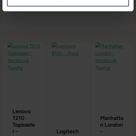
Dennoch können wir keine Garantieleistungen auf
Akkulaufzeiten übernehmen.
Produktgalerie überspringen
Lenovo
T210
Manhatta
Toploade
n London
r -
Logitech
-