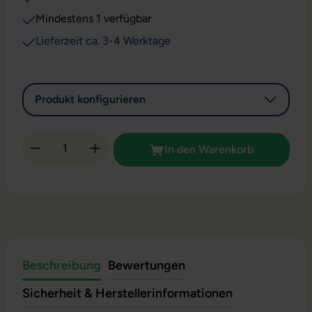
Mindestens 1 verfügbar
Lieferzeit ca. 3-4 Werktage
Produkt konfigurieren
Produkt Anzahl: Gib den gewünschten Wert 
In den Warenkorb
Beschreibung
Bewertungen
Sicherheit & Herstellerinformationen