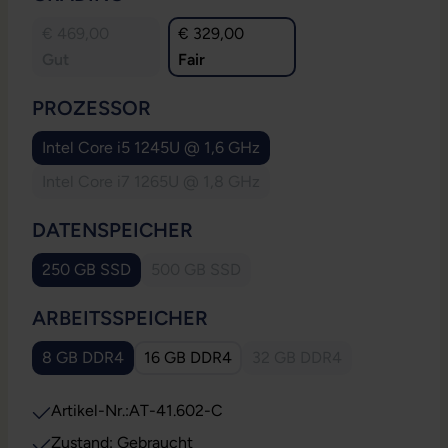
€ 469,00
€ 329,00
Gut
Fair
AUSWÄHLEN
PROZESSOR
Intel Core i5 1245U @ 1,6 GHz
Intel Core i7 1265U @ 1,8 GHz
(Diese Option ist zurzeit nicht verfügbar.)
AUSWÄHLEN
DATENSPEICHER
250 GB SSD
500 GB SSD
(Diese Option ist zurzeit nicht verfügbar.
AUSWÄHLEN
ARBEITSSPEICHER
8 GB DDR4
16 GB DDR4
32 GB DDR4
(Diese Option ist zurzeit
Artikel-Nr.:
AT-41.602-C
Zustand: Gebraucht