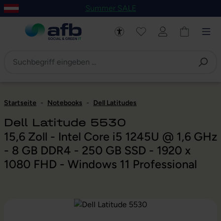
Summer SALE
um Hauptinhalt springen
Zur Navigation der B2B-Plattform springen
Startseite
-
Notebooks
-
Dell Latitudes
Dell Latitude 5530
15,6 Zoll - Intel Core i5 1245U @ 1,6 GHz
- 8 GB DDR4 - 250 GB SSD - 1920 x
1080 FHD - Windows 11 Professional
Bildergalerie überspringen