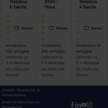
Noteboo
B100 -
Noteboo
k Tasche
Maus
k Tasche
Merken
Merken
Merken
Durchschnittliche Bewertung von 4 von 5 Sternen
Durchschnittliche Bewertung von 5 vo
Durchschnittliche
mindestens
mindestens
mindestens 19
152 verfügbar
294 verfügbar
verfügbar
Lieferzeit ca.
Lieferzeit ca.
Lieferzeit ca.
3-4 Werktage
3-4 Werktage
3-4 Werktage
inkl. MwSt. zzgl.
inkl. MwSt. zzgl.
inkl. MwSt. zzgl.
Versand
Versand
Versand
Umwelt-, Ressourcen- &
Klimaschonend
Arbeit für Menschen mit
Behinderung