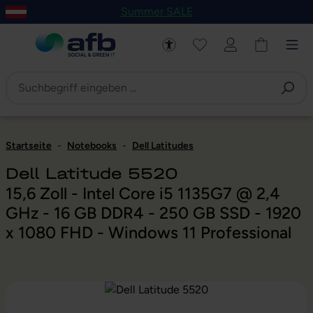
Summer SALE
um Hauptinhalt springen
Zur Navigation der B2B-Plattform springen
Startseite
-
Notebooks
-
Dell Latitudes
Dell Latitude 5520
15,6 Zoll - Intel Core i5 1135G7 @ 2,4
GHz - 16 GB DDR4 - 250 GB SSD - 1920
x 1080 FHD - Windows 11 Professional
Bildergalerie überspringen