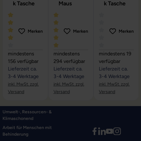
k Tasche
Maus
k Tasche
Merken
Merken
Merken
Durchschnittliche Bewertung von 4 von 5 Sternen
Durchschnittliche Bewertung von 5 vo
Durchschnittliche
mindestens
mindestens
mindestens 19
156 verfügbar
294 verfügbar
verfügbar
Lieferzeit ca.
Lieferzeit ca.
Lieferzeit ca.
3-4 Werktage
3-4 Werktage
3-4 Werktage
inkl. MwSt. zzgl.
inkl. MwSt. zzgl.
inkl. MwSt. zzgl.
Versand
Versand
Versand
Umwelt-, Ressourcen- &
Klimaschonend
Arbeit für Menschen mit
Behinderung