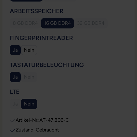
AUSWÄHLEN
ARBEITSSPEICHER
8 GB DDR4
16 GB DDR4
32 GB DDR4
(Diese Option ist zurzeit nicht verfügbar.)
(Diese Option ist zurzeit
AUSWÄHLEN
FINGERPRINTREADER
Ja
Nein
AUSWÄHLEN
TASTATURBELEUCHTUNG
Ja
Nein
(Diese Option ist zurzeit nicht verfügbar.)
AUSWÄHLEN
LTE
Ja
Nein
(Diese Option ist zurzeit nicht verfügbar.)
Artikel-Nr.:
AT-47.806-C
Zustand: Gebraucht