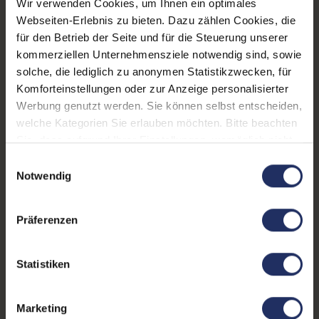
Wir verwenden Cookies, um Ihnen ein optimales
Typ A
Webseiten-Erlebnis zu bieten. Dazu zählen Cookies, die
LTE:
Nein
für den Betrieb der Seite und für die Steuerung unserer
Displayauflösung:
1920 x 1080 FHD
kommerziellen Unternehmensziele notwendig sind, sowie
solche, die lediglich zu anonymen Statistikzwecken, für
Tastaturlayout:
Deutsch (QWERTZ) mit
Komforteinstellungen oder zur Anzeige personalisierter
Ziffernblock
Werbung genutzt werden. Sie können selbst entscheiden,
welche Kategorien Sie erlauben möchten. Bitte beachten
Onboard-Grafik:
Intel Tiger Lake-UP3 - GT2
Sie, dass aufgrund Ihrer Einstellungen, womöglich nicht
Fingerprintreader:
Ja
alle Funktionen der Webseite zur Verfügung stehen.
Einwilligungsauswahl
Weitere Informationen finden Sie in
Notwendig
Zustand:
Gebraucht
unserer Datenschutzerklärung.
Partnerprogramm:
Ja
Präferenzen
Datenspeicher:
250 GB SSD
Statistiken
Arbeitsspeicher:
16 GB DDR4
Prozessor:
Intel Core i5 1135G7 @ 2,4
Marketing
GHz