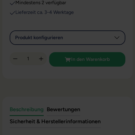
Mindestens 2 verfügbar
Lieferzeit ca. 3-4 Werktage
Produkt konfigurieren
Produkt Anzahl: Gib den gewünschten Wert 
In den Warenkorb
Beschreibung
Bewertungen
Sicherheit & Herstellerinformationen