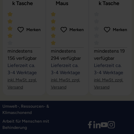
k Tasche
Maus
k Tasche
Merken
Merken
Merken
Durchschnittliche Bewertung von 4 von 5 Sternen
Durchschnittliche Bewertung von 5 vo
Durchschnittliche
mindestens
mindestens
mindestens 19
156 verfügbar
294 verfügbar
verfügbar
Lieferzeit ca.
Lieferzeit ca.
Lieferzeit ca.
3-4 Werktage
3-4 Werktage
3-4 Werktage
inkl. MwSt. zzgl.
inkl. MwSt. zzgl.
inkl. MwSt. zzgl.
Versand
Versand
Versand
Umwelt-, Ressourcen- &
Klimaschonend
Arbeit für Menschen mit
Behinderung