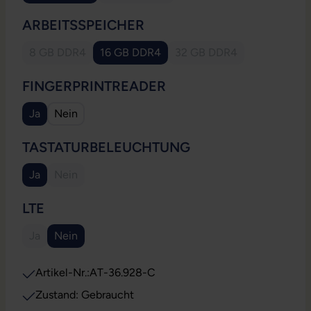
AUSWÄHLEN
ARBEITSSPEICHER
8 GB DDR4
16 GB DDR4
32 GB DDR4
(Diese Option ist zurzeit nicht verfügbar.)
(Diese Option ist zurzeit
AUSWÄHLEN
FINGERPRINTREADER
Ja
Nein
AUSWÄHLEN
TASTATURBELEUCHTUNG
Ja
Nein
(Diese Option ist zurzeit nicht verfügbar.)
AUSWÄHLEN
LTE
Ja
Nein
(Diese Option ist zurzeit nicht verfügbar.)
Artikel-Nr.:
AT-36.928-C
Zustand: Gebraucht