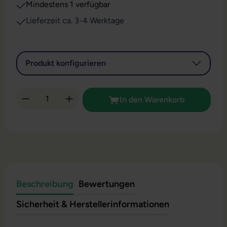
Mindestens 1 verfügbar
Lieferzeit ca. 3-4 Werktage
Produkt konfigurieren
Produkt Anzahl: Gib den gewünschten Wert 
In den Warenkorb
Beschreibung
Bewertungen
Sicherheit & Herstellerinformationen