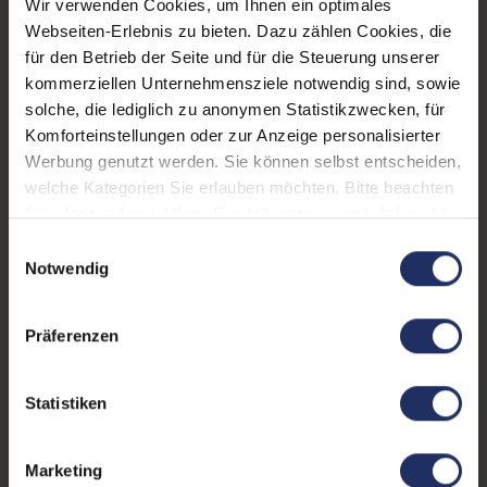
Wir verwenden Cookies, um Ihnen ein optimales
Typ A
Webseiten-Erlebnis zu bieten. Dazu zählen Cookies, die
LTE:
Nein
für den Betrieb der Seite und für die Steuerung unserer
Displayauflösung:
1920 x 1080 FHD
kommerziellen Unternehmensziele notwendig sind, sowie
solche, die lediglich zu anonymen Statistikzwecken, für
Tastaturlayout:
Deutsch (QWERTZ) mit
Komforteinstellungen oder zur Anzeige personalisierter
Ziffernblock
Werbung genutzt werden. Sie können selbst entscheiden,
welche Kategorien Sie erlauben möchten. Bitte beachten
Onboard-Grafik:
Intel® Iris Xe Graphics
Sie, dass aufgrund Ihrer Einstellungen, womöglich nicht
Fingerprintreader:
Ja
alle Funktionen der Webseite zur Verfügung stehen.
Einwilligungsauswahl
Weitere Informationen finden Sie in
Notwendig
Zustand:
Gebraucht
unserer Datenschutzerklärung.
Partnerprogramm:
Ja
Präferenzen
Datenspeicher:
250 GB SSD
Statistiken
Arbeitsspeicher:
16 GB DDR4
Prozessor:
Intel Core i5 1145G7 @ 2,6
Marketing
GHz