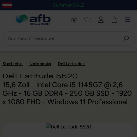
Summer SALE
um Hauptinhalt springen
Zur Navigation der B2B-Plattform springen
Startseite
-
Notebooks
-
Dell Latitudes
Dell Latitude 5520
15,6 Zoll - Intel Core i5 1145G7 @ 2,6
GHz - 16 GB DDR4 - 250 GB SSD - 1920
x 1080 FHD - Windows 11 Professional
Bildergalerie überspringen