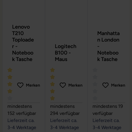
Lenovo
T210
Manhatta
Toploade
n London
r -
Logitech
-
Noteboo
B100 -
Noteboo
k Tasche
Maus
k Tasche
Merken
Merken
Merken
Durchschnittliche Bewertung von 4 von 5 Sternen
Durchschnittliche Bewertung von 5 vo
Durchschnittliche
mindestens
mindestens
mindestens 19
152 verfügbar
294 verfügbar
verfügbar
Lieferzeit ca.
Lieferzeit ca.
Lieferzeit ca.
3-4 Werktage
3-4 Werktage
3-4 Werktage