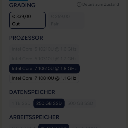
AUSWÄHLEN
GRADING
Details zum Zustand
€ 339,00
€ 259,00
Gut
Fair
AUSWÄHLEN
PROZESSOR
Intel Core i5 10210U @ 1,6 GHz
(Diese Option ist zurzeit nicht verfügbar.)
Intel Core i5 10310U @ 1,7 GHz
(Diese Option ist zurzeit nicht verfügbar.)
Intel Core i7 10610U @ 1,8 GHz
Intel Core i7 10810U @ 1,1 GHz
AUSWÄHLEN
DATENSPEICHER
1 TB SSD
250 GB SSD
500 GB SSD
(Diese Option ist zurzeit nicht verfügbar.)
(Diese Option ist zurzeit ni
AUSWÄHLEN
ARBEITSSPEICHER