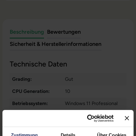
Beschreibung
Bewertungen
Sicherheit & Herstellerinformationen
Technische Daten
Grading:
Gut
CPU Generation:
10
Betriebssystem:
Windows 11 Professional
Prozessorkerne:
4
Displayart:
Mattes Display
Zustimmung
Details
Über Cookies