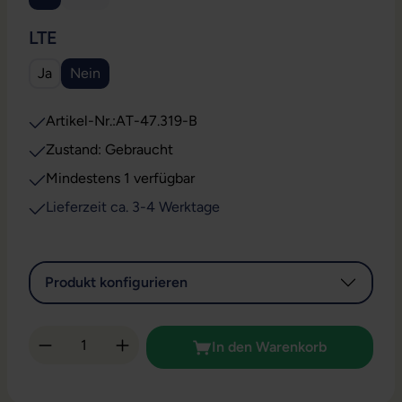
(Diese Option ist zurzeit nicht verfügbar.)
AUSWÄHLEN
LTE
Ja
Nein
Artikel-Nr.:
AT-47.319-B
Zustand: Gebraucht
Mindestens 1 verfügbar
Lieferzeit ca. 3-4 Werktage
Produkt konfigurieren
Produkt Anzahl: Gib den gewünschten Wert 
In den Warenkorb