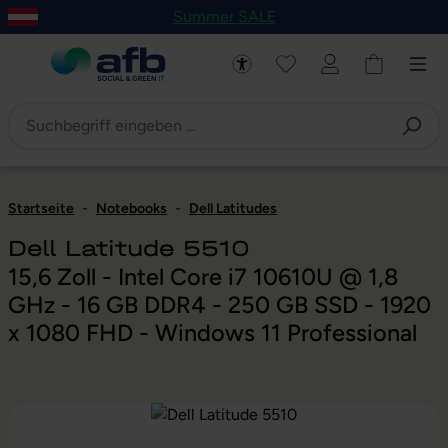
Summer SALE
um Hauptinhalt springen
Zur Navigation der B2B-Plattform springen
Startseite
-
Notebooks
-
Dell Latitudes
Dell Latitude 5510
15,6 Zoll - Intel Core i7 10610U @ 1,8
GHz - 16 GB DDR4 - 250 GB SSD - 1920
x 1080 FHD - Windows 11 Professional
Bildergalerie überspringen