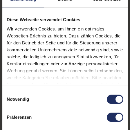
Webcam:
Ja
Tastaturbeleuchtung:
Ja
Diese Webseite verwendet Cookies
Schnittstellen:
1x Bluetooth
, 1x HDMI
, 1x
Wir verwenden Cookies, um Ihnen ein optimales
LAN RJ-45
, 1x USB 3 Typ
Webseiten-Erlebnis zu bieten. Dazu zählen Cookies, die
A
Mehr anzeigen
, 1x USB 3 Typ C
, 1x W-
für den Betrieb der Seite und für die Steuerung unserer
LAN
kommerziellen Unternehmensziele notwendig sind, sowie
Displaygröße:
15,6 Zoll
solche, die lediglich zu anonymen Statistikzwecken, für
Komforteinstellungen oder zur Anzeige personalisierter
LTE:
Nein
Werbung genutzt werden. Sie können selbst entscheiden,
Displayauflösung:
1920 x 1080 FHD
welche Kategorien Sie erlauben möchten. Bitte beachten
Sie, dass aufgrund Ihrer Einstellungen, womöglich nicht
Tastaturlayout:
Deutsch (QWERTZ) mit
alle Funktionen der Webseite zur Verfügung stehen.
Einwilligungsauswahl
Ziffernblock
Weitere Informationen finden Sie in
Notwendig
unserer Datenschutzerklärung.
Onboard-Grafik:
Intel® UHD Graphics
Präferenzen
Fingerprintreader:
Nein
Zustand:
Gebraucht