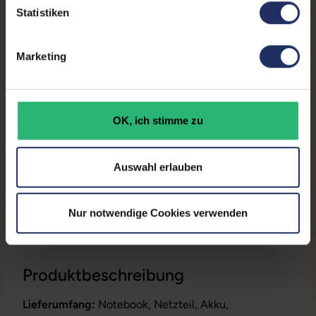
Statistiken
Partnerprogramm:
Ja
Datenspeicher:
250 GB SSD
Marketing
Arbeitsspeicher:
16 GB DDR4
Prozessor:
Intel Core i7 10610U @ 1,8
OK, ich stimme zu
GHz
GTIN/EAN:
9010362038970
Auswahl erlauben
Maße (LxBxH):
359 x 236 x 22 mm
Gewicht:
1,8 kg
Nur notwendige Cookies verwenden
Produktbeschreibung
Lieferumfang:
Notebook, Netzteil, Akku,