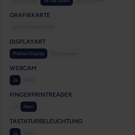
8 GB DDR4
16 GB DDR4
32 GB DDR4
(Diese Option ist zurzeit nicht verfügbar.)
(Diese Option ist zurzeit
AUSWÄHLEN
GRAFIKKARTE
AMD Radeon 550X
(Diese Option ist zurzeit nicht verfügbar.)
AUSWÄHLEN
DISPLAYART
Mattes Display
Touchscreen
(Diese Option ist zurzeit nicht verfügb
AUSWÄHLEN
WEBCAM
Ja
Nein
(Diese Option ist zurzeit nicht verfügbar.)
AUSWÄHLEN
FINGERPRINTREADER
Ja
Nein
(Diese Option ist zurzeit nicht verfügbar.)
AUSWÄHLEN
TASTATURBELEUCHTUNG
Ja
Nein