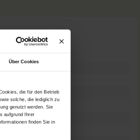
n
Über Cookies
ookies, die für den Betrieb
dows 11 Professional
ie solche, die lediglich zu
bung genutzt werden. Sie
s aufgrund Ihrer
es Display
formationen finden Sie in