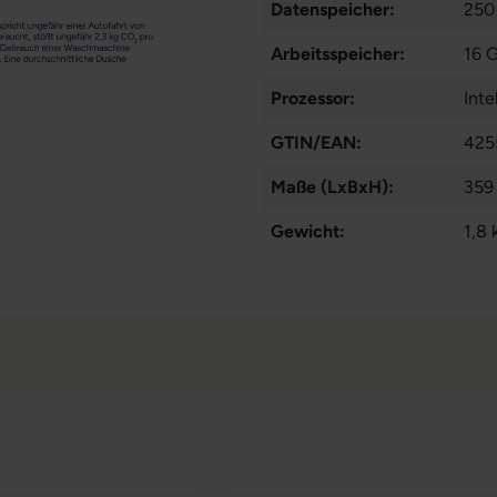
Datenspeicher:
250
Arbeitsspeicher:
16 
Prozessor:
Int
GTIN/EAN:
425
Maße (LxBxH):
359
Gewicht:
1,8 