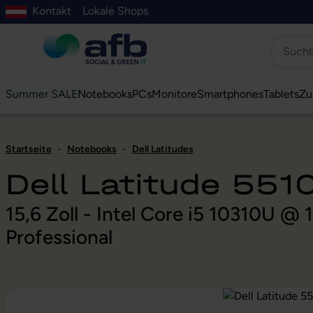
Kontakt
Lokale Shops
Hauptinhalt springen
ur Suche springen
Zur Hauptnavigation springen
Zur Navigation der B2B-Plattform springen
Summer SALE
Notebooks
PCs
Monitore
Smartphones
Tablets
Zu
Startseite
-
Notebooks
-
Dell Latitudes
Dell Latitude 551
15,6 Zoll - Intel Core i5 10310U 
Professional
Bildergalerie überspringen