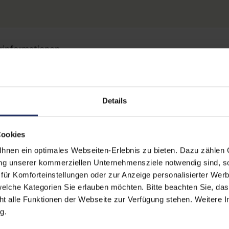
erinformationen
Technische Date
Details
 (Der Aufkleber befindet sich
Grading:
Fair
egt)
erherstellungsmöglichkeit auf
CPU Generation:
10
Cookies
nen ein optimales Webseiten-Erlebnis zu bieten. Dazu zählen C
Betriebssystem:
Win
zität liegt im Normalfall
ung unserer kommerziellen Unternehmensziele notwendig sind, sow
stungen auf Akkulaufzeiten
Prozessorkerne:
4
ür Komforteinstellungen oder zur Anzeige personalisierter Wer
elche Kategorien Sie erlauben möchten. Bitte beachten Sie, das
Displayart:
Matt
ht alle Funktionen der Webseite zur Verfügung stehen. Weitere In
g.
Webcam:
Ja