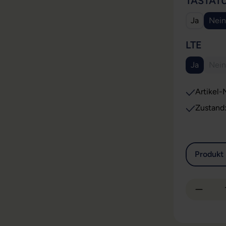
TASTAT
Ja
Nein
AUS
LTE
Ja
Nein
(Di
Artikel-N
Zustand
Produkt 
Produkt