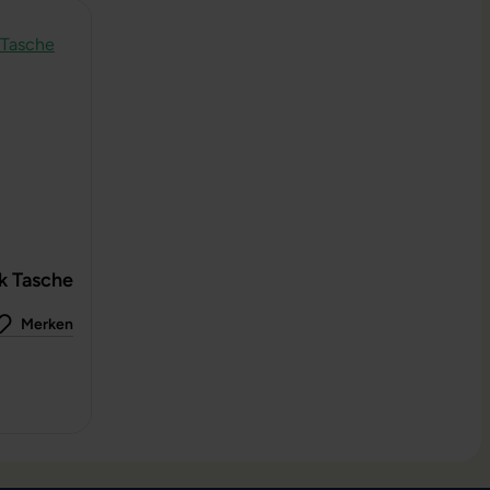
k Tasche
Merken
 0 von 5 Sternen