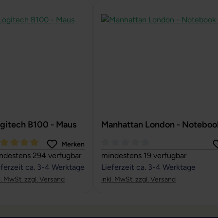
gitech B100 - Maus
Manhattan London - Noteboo
Merken
rchschnittliche Bewertung von 5 von 5 Sternen
Durchschnittliche Bewertung von
ndestens 294 verfügbar
mindestens 19 verfügbar
eferzeit ca. 3-4 Werktage
Lieferzeit ca. 3-4 Werktage
l. MwSt. zzgl. Versand
inkl. MwSt. zzgl. Versand