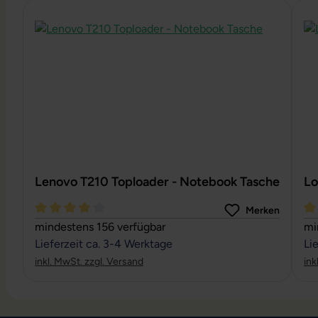
Produktgalerie überspringen
Lenovo T210 Toploader - Notebook Tasche
Lo
Merken
Durchschnittliche Bewertung von 4 von 5 Sternen
Du
mindestens 156 verfügbar
mi
Lieferzeit ca. 3-4 Werktage
Li
inkl. MwSt. zzgl. Versand
ink