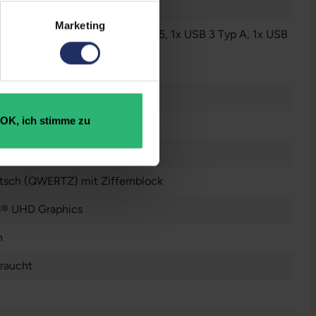
n
Marketing
luetooth
, 1x HDMI
, 1x LAN RJ-45
, 1x USB 3 Typ A
, 1x USB
yp C
, 1x W-LAN
r anzeigen
 Zoll
OK, ich stimme zu
0 x 1080 FHD
tsch (QWERTZ) mit Ziffernblock
el® UHD Graphics
n
raucht