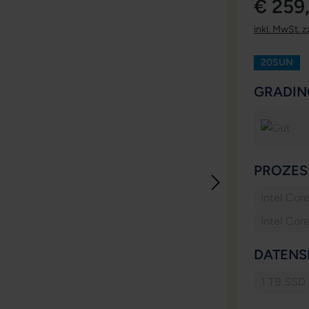
€ 259
inkl. MwSt. z
20SUN
GRADIN
PROZES
Intel Cor
Intel Cor
DATENS
1 TB SSD
(Diese