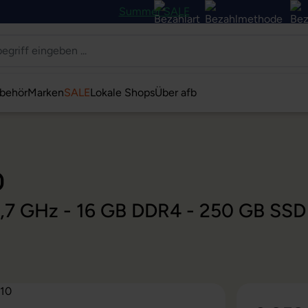
Summer SALE
behör
Marken
SALE
Lokale Shops
Über afb
0
@ 1,7 GHz - 16 GB DDR4 - 250 GB SS