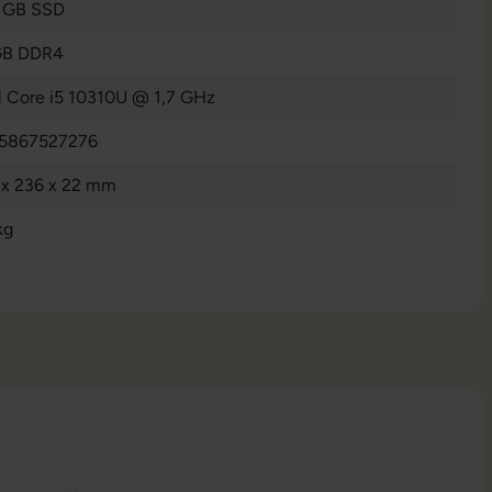
 GB SSD
GB DDR4
el Core i5 10310U @ 1,7 GHz
5867527276
 x 236 x 22 mm
kg