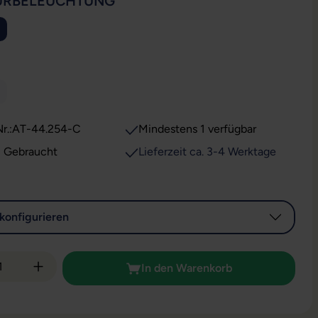
AUSWÄHLEN
URBELEUCHTUNG
WÄHLEN
ese Option ist zurzeit nicht verfügbar.)
r.:
AT-44.254-C
Mindestens 1 verfügbar
: Gebraucht
Lieferzeit ca. 3-4 Werktage
konfigurieren
 Anzahl: Gib den gewünschten Wert ein od
In den Warenkorb