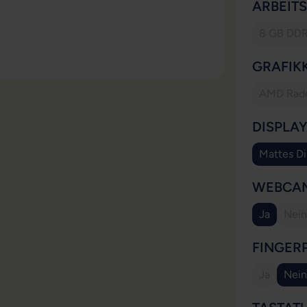
ARBEIT
8 GB DD
(Dies
GRAFIK
AMD Rad
DISPLA
Mattes Di
WEBCA
Ja
Nein
(Di
FINGER
Ja
Nein
(Diese Opt