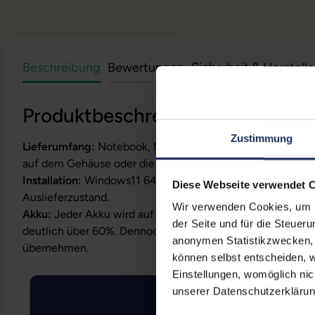
Beschreibung
Bewertungen
Sicherheit & Herstell
Produktbeschreibung
Zustimmung
Lieferumfang:
Notebook, Netzteil, Akku, Produktschlüssel
auf dem Gehäuse oder die Lizenz ist bereits digital hinterl
Installation:
Windows11 64Bit vorinstalliert inklusive Wied
Diese Webseite verwendet 
Auslieferzustand.
Wir verwenden Cookies, um Ih
Akku:
Jeder Akku wird auf Funktion geprüft. Die Akku-Kapa
der Seite und für die Steuer
deutlich über 60%. Dennoch können wir keine Garantielei
anonymen Statistikzwecken, f
übernehmen.
können selbst entscheiden, w
Einstellungen, womöglich nic
unserer Datenschutzerklärun