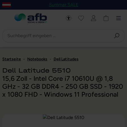
Summer SALE
um Hauptinhalt springen
Zur Navigation der B2B-Plattform springen
Startseite
-
Notebooks
-
Dell Latitudes
Dell Latitude 5510
15,6 Zoll - Intel Core i7 10610U @ 1,8
GHz - 32 GB DDR4 - 250 GB SSD - 1920
x 1080 FHD - Windows 11 Professional
Bildergalerie überspringen