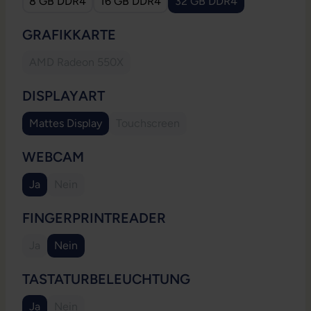
8 GB DDR4
16 GB DDR4
32 GB DDR4
AUSWÄHLEN
GRAFIKKARTE
AMD Radeon 550X
(Diese Option ist zurzeit nicht verfügbar.)
AUSWÄHLEN
DISPLAYART
Mattes Display
Touchscreen
(Diese Option ist zurzeit nicht verfügb
AUSWÄHLEN
WEBCAM
Ja
Nein
(Diese Option ist zurzeit nicht verfügbar.)
AUSWÄHLEN
FINGERPRINTREADER
Ja
Nein
(Diese Option ist zurzeit nicht verfügbar.)
AUSWÄHLEN
TASTATURBELEUCHTUNG
Ja
Nein