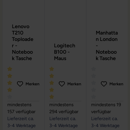
Lenovo
T210
Manhatta
Toploade
n London
r -
Logitech
-
Noteboo
B100 -
Noteboo
k Tasche
Maus
k Tasche
Merken
Merken
Merken
Durchschnittliche Bewertung von 4 von 5 Sternen
Durchschnittliche Bewertung von 5 vo
Durchschnittliche
mindestens
mindestens
mindestens 19
157 verfügbar
294 verfügbar
verfügbar
Lieferzeit ca.
Lieferzeit ca.
Lieferzeit ca.
3-4 Werktage
3-4 Werktage
3-4 Werktage