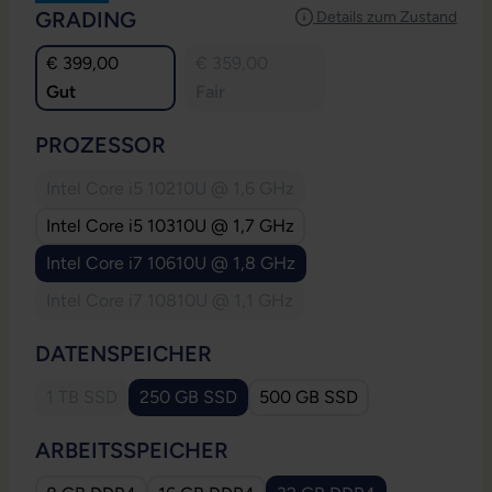
AUSWÄHLEN
GRADING
Details zum Zustand
€ 399,00
€ 359,00
Gut
Fair
AUSWÄHLEN
PROZESSOR
Intel Core i5 10210U @ 1,6 GHz
(Diese Option ist zurzeit nicht verfügbar.)
Intel Core i5 10310U @ 1,7 GHz
Intel Core i7 10610U @ 1,8 GHz
Intel Core i7 10810U @ 1,1 GHz
(Diese Option ist zurzeit nicht verfügbar.)
AUSWÄHLEN
DATENSPEICHER
1 TB SSD
250 GB SSD
500 GB SSD
(Diese Option ist zurzeit nicht verfügbar.)
AUSWÄHLEN
ARBEITSSPEICHER