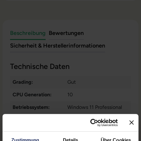
Beschreibung
Bewertungen
Sicherheit & Herstellerinformationen
Technische Daten
Grading:
Gut
CPU Generation:
10
Betriebssystem:
Windows 11 Professional
Prozessorkerne:
4
Displayart:
Mattes Display
Zustimmung
Details
Über Cookies