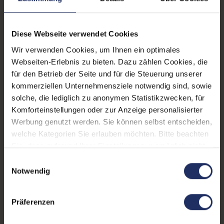
Webcam:
Ja
Tastaturbeleuchtung:
Ja
Diese Webseite verwendet Cookies
Schnittstellen:
1x Bluetooth
, 1x HDMI
, 1x
Wir verwenden Cookies, um Ihnen ein optimales
LAN RJ-45
, 1x USB 3 Typ
Webseiten-Erlebnis zu bieten. Dazu zählen Cookies, die
A
Mehr anzeigen
, 1x USB 3 Typ C
, 1x W-
für den Betrieb der Seite und für die Steuerung unserer
LAN
kommerziellen Unternehmensziele notwendig sind, sowie
Displaygröße:
15,6 Zoll
solche, die lediglich zu anonymen Statistikzwecken, für
Komforteinstellungen oder zur Anzeige personalisierter
LTE:
Ja
Werbung genutzt werden. Sie können selbst entscheiden,
Displayauflösung:
1920 x 1080 FHD
welche Kategorien Sie erlauben möchten. Bitte beachten
Sie, dass aufgrund Ihrer Einstellungen, womöglich nicht
Tastaturlayout:
Deutsch (QWERTZ) mit
alle Funktionen der Webseite zur Verfügung stehen.
Einwilligungsauswahl
Ziffernblock
Weitere Informationen finden Sie in
Notwendig
unserer Datenschutzerklärung.
Onboard-Grafik:
Intel® UHD Graphics
Präferenzen
Fingerprintreader:
Nein
Zustand:
Gebraucht