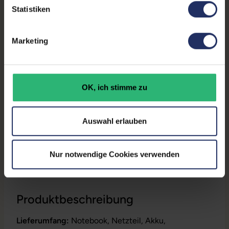
Statistiken
Partnerprogramm:
Ja
Datenspeicher:
250 GB SSD
Marketing
Arbeitsspeicher:
32 GB DDR4
Prozessor:
Intel Core i7 10610U @ 1,8
OK, ich stimme zu
GHz
GTIN/EAN:
9010362037096
Auswahl erlauben
Maße (LxBxH):
359 x 236 x 22 mm
Gewicht:
1,8 kg
Nur notwendige Cookies verwenden
Produktbeschreibung
Lieferumfang:
Notebook, Netzteil, Akku,