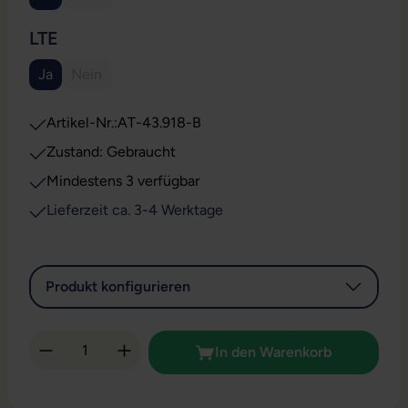
(Diese Option ist zurzeit nicht verfügbar.)
AUSWÄHLEN
LTE
Ja
Nein
(Diese Option ist zurzeit nicht verfügbar.)
Artikel-Nr.:
AT-43.918-B
Zustand: Gebraucht
Mindestens 3 verfügbar
Lieferzeit ca. 3-4 Werktage
Produkt konfigurieren
Produkt Anzahl: Gib den gewünschten Wert 
In den Warenkorb