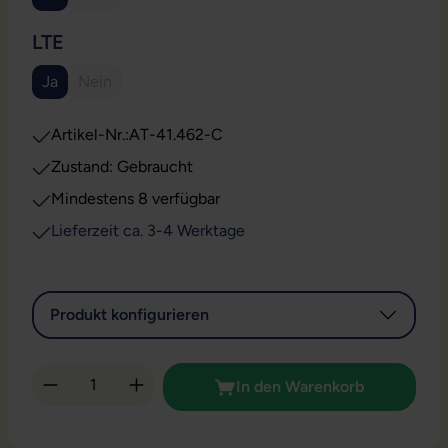
(Diese Option ist zurzeit nicht verfügbar.)
AUSWÄHLEN
LTE
Ja
Nein
(Diese Option ist zurzeit nicht verfügbar.)
Artikel-Nr.:
AT-41.462-C
Zustand: Gebraucht
Mindestens 8 verfügbar
Lieferzeit ca. 3-4 Werktage
Produkt konfigurieren
Produkt Anzahl: Gib den gewünschten Wert 
In den Warenkorb