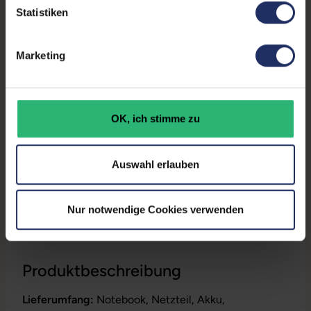
Statistiken
Partnerprogramm:
Ja
Datenspeicher:
250 GB SSD
Marketing
Arbeitsspeicher:
16 GB DDR4
Prozessor:
Intel Core i7 10610U @ 1,8
OK, ich stimme zu
GHz
GTIN/EAN:
4255867527351
Auswahl erlauben
Maße (LxBxH):
359 x 236 x 22 mm
Gewicht:
1,8 kg
Nur notwendige Cookies verwenden
Produktbeschreibung
Lieferumfang:
Notebook, Netzteil, Akku,