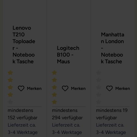
Lenovo
T210
Manhatta
Toploade
n London
r -
Logitech
-
Noteboo
B100 -
Noteboo
k Tasche
Maus
k Tasche
Merken
Merken
Merken
Durchschnittliche Bewertung von 4 von 5 Sternen
Durchschnittliche Bewertung von 5 vo
Durchschnittliche
mindestens
mindestens
mindestens 19
152 verfügbar
294 verfügbar
verfügbar
Lieferzeit ca.
Lieferzeit ca.
Lieferzeit ca.
3-4 Werktage
3-4 Werktage
3-4 Werktage