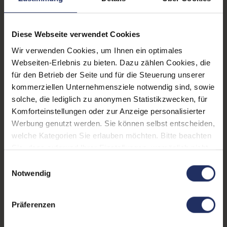
Webcam:
Ja
Tastaturbeleuchtung:
Ja
Diese Webseite verwendet Cookies
Schnittstellen:
1x Bluetooth
, 1x HDMI
, 1x
Wir verwenden Cookies, um Ihnen ein optimales
LAN RJ-45
, 1x USB 3 Typ
Webseiten-Erlebnis zu bieten. Dazu zählen Cookies, die
A
Mehr anzeigen
, 1x USB 3 Typ C
, 1x W-
für den Betrieb der Seite und für die Steuerung unserer
LAN
kommerziellen Unternehmensziele notwendig sind, sowie
Displaygröße:
15,6 Zoll
solche, die lediglich zu anonymen Statistikzwecken, für
Komforteinstellungen oder zur Anzeige personalisierter
LTE:
Ja
Werbung genutzt werden. Sie können selbst entscheiden,
Displayauflösung:
1920 x 1080 FHD
welche Kategorien Sie erlauben möchten. Bitte beachten
Sie, dass aufgrund Ihrer Einstellungen, womöglich nicht
Tastaturlayout:
Deutsch (QWERTZ) mit
alle Funktionen der Webseite zur Verfügung stehen.
Einwilligungsauswahl
Ziffernblock
Weitere Informationen finden Sie in
Notwendig
unserer Datenschutzerklärung.
Onboard-Grafik:
Intel® UHD Graphics
Präferenzen
Fingerprintreader:
Nein
Zustand:
Gebraucht