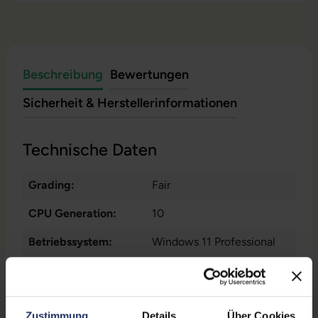
Beschreibung
Bewertungen
Sicherheit & Herstellerinformationen
Technische Daten
Grading:
Fair
CPU Generation:
10
Betriebssystem:
Windows 11 Professional
Prozessorkerne:
4
Displayart:
Mattes Display
Zustimmung
Details
Über Cookies