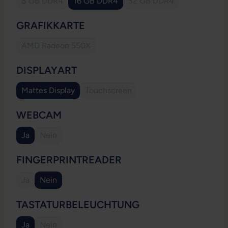
8 GB DDR4
16 GB DDR4
32 GB DDR4
(Diese Option ist zurzeit nicht verfügbar.)
(Diese Option ist zurzeit
AUSWÄHLEN
GRAFIKKARTE
AMD Radeon 550X
(Diese Option ist zurzeit nicht verfügbar.)
AUSWÄHLEN
DISPLAYART
Mattes Display
Touchscreen
(Diese Option ist zurzeit nicht verfügb
AUSWÄHLEN
WEBCAM
Ja
Nein
(Diese Option ist zurzeit nicht verfügbar.)
AUSWÄHLEN
FINGERPRINTREADER
Ja
Nein
(Diese Option ist zurzeit nicht verfügbar.)
AUSWÄHLEN
TASTATURBELEUCHTUNG
Ja
Nein