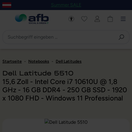
Summer SALE
um Hauptinhalt springen
Zur Navigation der B2B-Plattform springen
Startseite
-
Notebooks
-
Dell Latitudes
Dell Latitude 5510
15,6 Zoll - Intel Core i7 10610U @ 1,8
GHz - 16 GB DDR4 - 250 GB SSD - 1920
x 1080 FHD - Windows 11 Professional
Bildergalerie überspringen