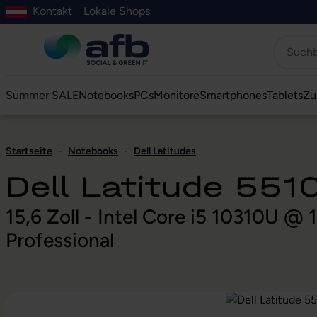
Kontakt
Lokale Shops
Hauptinhalt springen
ur Suche springen
Zur Hauptnavigation springen
Zur Navigation der B2B-Plattform springen
Summer SALE
Notebooks
PCs
Monitore
Smartphones
Tablets
Zu
Startseite
-
Notebooks
-
Dell Latitudes
Dell Latitude 551
15,6 Zoll - Intel Core i5 10310U 
Professional
Bildergalerie überspringen