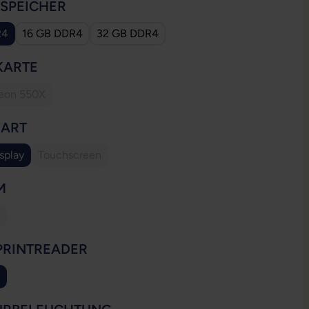
AUSWÄHLEN
SSPEICHER
R4
16 GB DDR4
32 GB DDR4
AUSWÄHLEN
KARTE
eon 550X
(Diese Option ist zurzeit nicht verfügbar.)
AUSWÄHLEN
YART
splay
Touchscreen
(Diese Option ist zurzeit nicht verfügbar.)
AUSWÄHLEN
M
ese Option ist zurzeit nicht verfügbar.)
AUSWÄHLEN
PRINTREADER
ion ist zurzeit nicht verfügbar.)