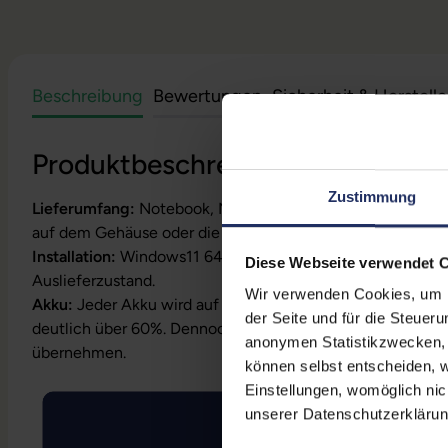
Beschreibung
Bewertungen
Sicherheit & Herstell
Produktbeschreibung
Zustimmung
Lieferumfang:
Notebook, Netzteil, Akku, Produktschlüssel
auf dem Gehäuse oder die Lizenz ist bereits digital hinterl
Installation:
Windows11 64Bit vorinstalliert inklusive Wied
Diese Webseite verwendet 
Auslieferzustand.
Wir verwenden Cookies, um Ih
Akku:
Jeder Akku wird auf Funktion geprüft. Die Akku-Kapa
der Seite und für die Steuer
deutlich über 60%. Dennoch können wir keine Garantielei
anonymen Statistikzwecken, f
übernehmen.
können selbst entscheiden, w
Einstellungen, womöglich nic
unserer Datenschutzerklärun