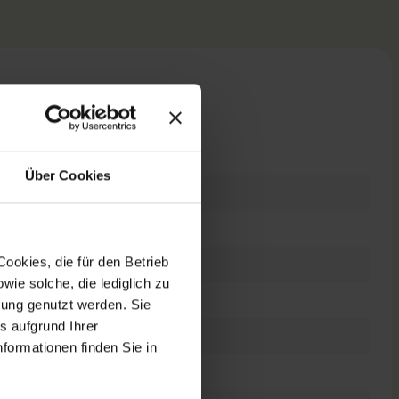
n
Über Cookies
ookies, die für den Betrieb
dows 11 Professional
ie solche, die lediglich zu
bung genutzt werden. Sie
s aufgrund Ihrer
es Display
formationen finden Sie in