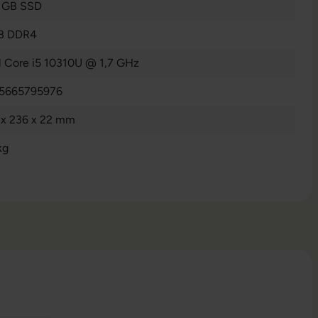
 GB SSD
B DDR4
el Core i5 10310U @ 1,7 GHz
5665795976
 x 236 x 22 mm
kg