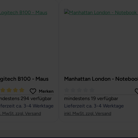
gitech B100 - Maus
Manhattan London - Noteboo
Merken
rchschnittliche Bewertung von 5 von 5 Sternen
Durchschnittliche Bewertung von
ndestens 294 verfügbar
mindestens 19 verfügbar
eferzeit ca. 3-4 Werktage
Lieferzeit ca. 3-4 Werktage
l. MwSt. zzgl. Versand
inkl. MwSt. zzgl. Versand