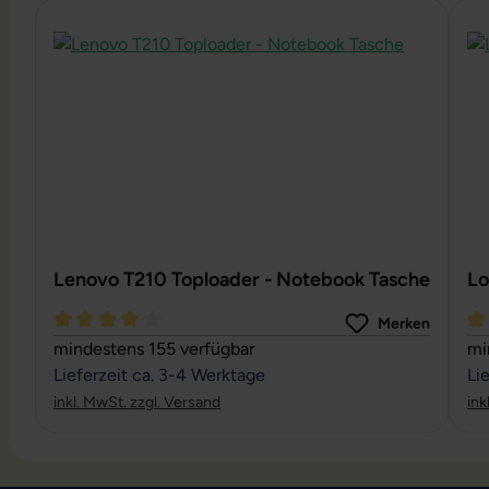
Produktgalerie überspringen
Lenovo T210 Toploader - Notebook Tasche
Lo
Merken
Durchschnittliche Bewertung von 4 von 5 Sternen
Du
mindestens 155 verfügbar
mi
Lieferzeit ca. 3-4 Werktage
Li
inkl. MwSt. zzgl. Versand
ink