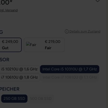
,00*
zgl. Versand
AUSWÄHLEN
G
Details zum Zustand
€ 249,00
€ 219,00
Gut
Fair
AUSWÄHLEN
SOR
e i5 10210U @ 1,6 GHz
Intel Core i5 10310U @ 1,7 GHz
e i7 10610U @ 1,8 GHz
Intel Core i7 10810U @ 1,1 GHz
(Diese Option ist zurzeit 
AUSWÄHLEN
PEICHER
250 GB SSD
500 GB SSD
 Option ist zurzeit nicht verfügbar.)
(Diese Option ist zurzeit nicht verfügbar.)