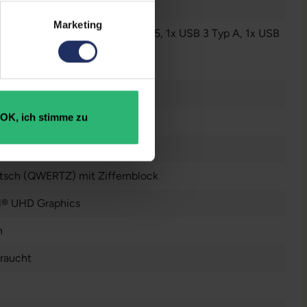
Marketing
luetooth
, 1x HDMI
, 1x LAN RJ-45
, 1x USB 3 Typ A
, 1x USB
yp C
, 1x W-LAN
r anzeigen
 Zoll
OK, ich stimme zu
0 x 1080 FHD
tsch (QWERTZ) mit Ziffernblock
el® UHD Graphics
n
raucht