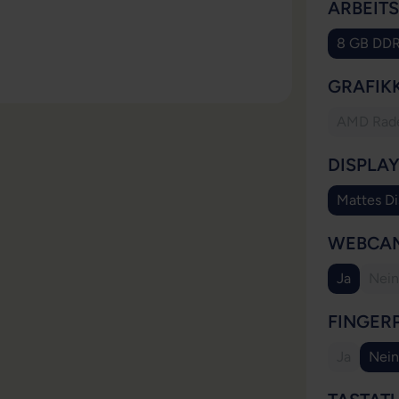
ARBEIT
8 GB DD
GRAFIK
AMD Rad
DISPLA
Mattes Di
WEBCA
Ja
Nein
(Di
FINGER
Ja
Nein
(Diese Opt