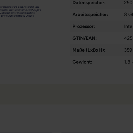
Datenspeicher:
250
Arbeitsspeicher:
8 G
Prozessor:
Int
GTIN/EAN:
425
Maße (LxBxH):
359
Gewicht:
1,8 