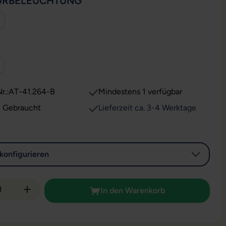
AUSWÄHLEN
URBELEUCHTUNG
WÄHLEN
r.:
AT-41.264-B
Mindestens 1 verfügbar
: Gebraucht
Lieferzeit ca. 3-4 Werktage
konfigurieren
 Anzahl: Gib den gewünschten Wert ein od
In den Warenkorb