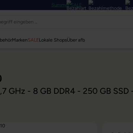
Summer SALE
behör
Marken
SALE
Lokale Shops
Über afb
0
@ 1,7 GHz - 8 GB DDR4 - 250 GB SSD