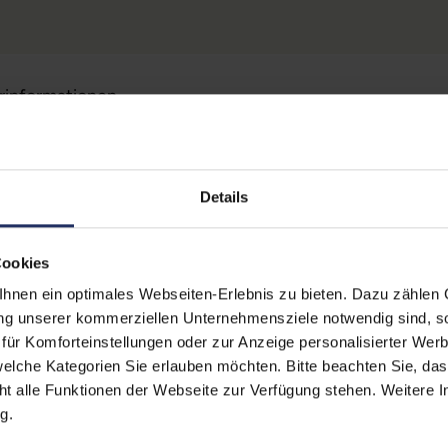
erinformationen
Technische Date
Details
 (Der Aufkleber befindet sich
Grading:
Gut
egt)
erherstellungsmöglichkeit auf
CPU Generation:
10
Cookies
nen ein optimales Webseiten-Erlebnis zu bieten. Dazu zählen C
Betriebssystem:
Win
zität liegt im Normalfall
ung unserer kommerziellen Unternehmensziele notwendig sind, sow
stungen auf Akkulaufzeiten
Prozessorkerne:
4
ür Komforteinstellungen oder zur Anzeige personalisierter Wer
elche Kategorien Sie erlauben möchten. Bitte beachten Sie, das
Displayart:
Matt
ht alle Funktionen der Webseite zur Verfügung stehen. Weitere In
g.
Webcam:
Ja