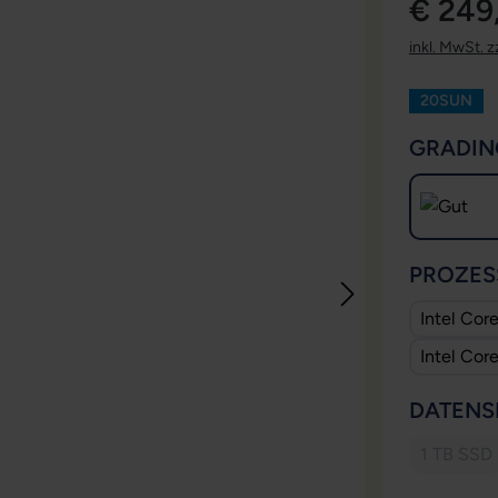
€ 249
inkl. MwSt. z
20SUN
GRADIN
PROZES
Intel Cor
Intel Cor
DATENS
1 TB SSD
(Diese