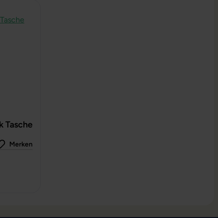
k Tasche
Merken
 0 von 5 Sternen