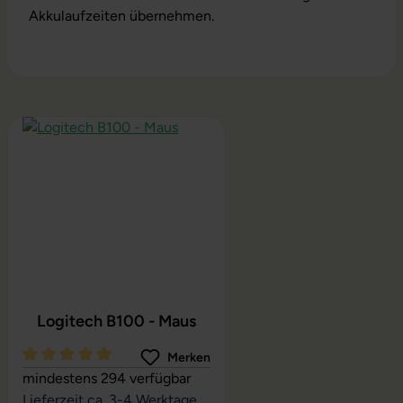
Akkulaufzeiten übernehmen.
Produktgalerie überspringen
Logitech B100 - Maus
Merken
Durchschnittliche Bewertung von 5 von 5 Sternen
mindestens 294 verfügbar
Lieferzeit ca. 3-4 Werktage