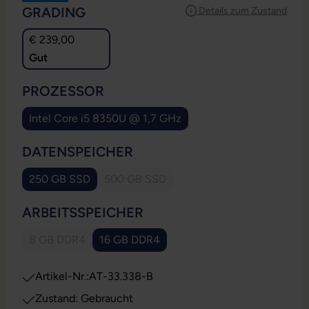
AUSWÄHLEN
GRADING
Details zum Zustand
€ 239,00
Gut
AUSWÄHLEN
PROZESSOR
Intel Core i5 8350U @ 1,7 GHz
AUSWÄHLEN
DATENSPEICHER
250 GB SSD
500 GB SSD
(Diese Option ist zurzeit nicht verfügbar.
AUSWÄHLEN
ARBEITSSPEICHER
8 GB DDR4
16 GB DDR4
(Diese Option ist zurzeit nicht verfügbar.)
Artikel-Nr.:
AT-33.338-B
Zustand: Gebraucht