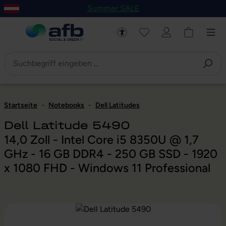
Summer SALE
um Hauptinhalt springen
Zur Navigation der B2B-Plattform springen
Startseite
-
Notebooks
-
Dell Latitudes
Dell Latitude 5490
14,0 Zoll - Intel Core i5 8350U @ 1,7
GHz - 16 GB DDR4 - 250 GB SSD - 1920
x 1080 FHD - Windows 11 Professional
Bildergalerie überspringen