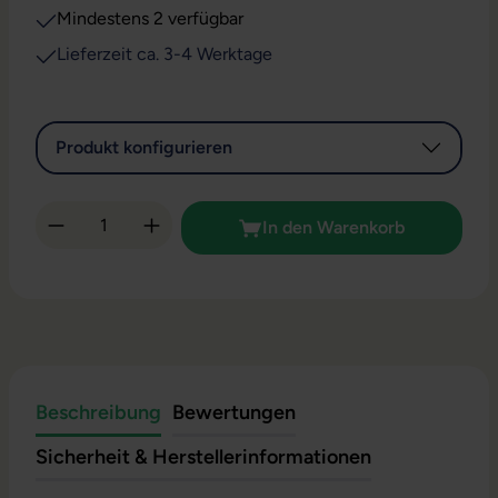
Mindestens 2 verfügbar
Lieferzeit ca. 3-4 Werktage
Produkt konfigurieren
Produkt Anzahl: Gib den gewünschten Wert 
In den Warenkorb
Beschreibung
Bewertungen
Sicherheit & Herstellerinformationen