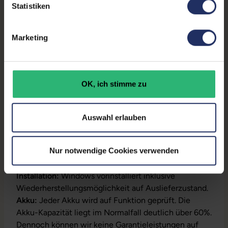
Statistiken
GTIN/EAN:
9010362039021
Marketing
Maße (LxBxH):
228,9 x 333,4 x 22,45 mm
Gewicht:
1,6 kg
OK, ich stimme zu
Produktbeschreibung
Auswahl erlauben
Lieferumfang:
Notebook, Netzteil, Akku,
Produktschlüssel (Der Aufkleber befindet sich auf
Nur notwendige Cookies verwenden
dem Gehäuse oder die Lizenz ist bereits digital
hinterlegt)
Installation:
Windows vorinstalliert inklusive
Wiederherstellungsmöglichkeit auf Auslieferzustand.
Akku:
Jeder Akku wird auf Funktion geprüft. Die
Akku-Kapazität liegt im Normalfall deutlich über 60%.
Dennoch können wir keine Garantieleistungen auf