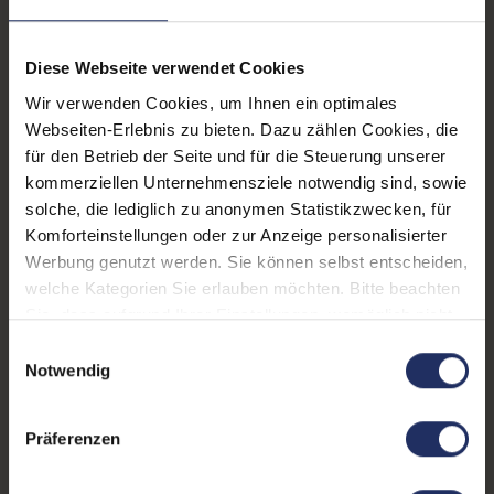
C
, 1x VGA
, 1x W-LAN
, 3x
USB 3 Typ A
LTE:
Nein
Diese Webseite verwendet Cookies
Displayauflösung:
1920 x 1080 FHD
Wir verwenden Cookies, um Ihnen ein optimales
Webseiten-Erlebnis zu bieten. Dazu zählen Cookies, die
Tastaturlayout:
Deutsch (QWERTZ) ohne
für den Betrieb der Seite und für die Steuerung unserer
Ziffernblock
kommerziellen Unternehmensziele notwendig sind, sowie
Onboard-Grafik:
Intel® UHD Graphics 620
solche, die lediglich zu anonymen Statistikzwecken, für
Komforteinstellungen oder zur Anzeige personalisierter
Fingerprintreader:
Nein
Werbung genutzt werden. Sie können selbst entscheiden,
welche Kategorien Sie erlauben möchten. Bitte beachten
Zustand:
Gebraucht
Sie, dass aufgrund Ihrer Einstellungen, womöglich nicht
Partnerprogramm:
Ja
alle Funktionen der Webseite zur Verfügung stehen.
Einwilligungsauswahl
Weitere Informationen finden Sie in
Notwendig
Datenspeicher:
250 GB SSD
unserer Datenschutzerklärung.
Arbeitsspeicher:
16 GB DDR4
Präferenzen
Prozessor:
Intel Core i5 8350U @ 1,7
GHz