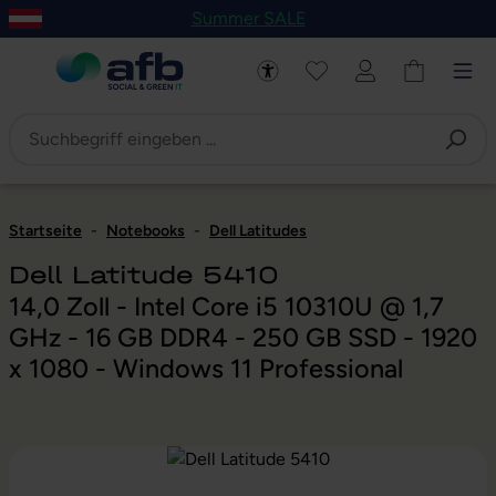
Summer SALE
um Hauptinhalt springen
Zur Navigation der B2B-Plattform springen
Startseite
-
Notebooks
-
Dell Latitudes
Dell Latitude 5410
14,0 Zoll - Intel Core i5 10310U @ 1,7
GHz - 16 GB DDR4 - 250 GB SSD - 1920
x 1080 - Windows 11 Professional
Bildergalerie überspringen