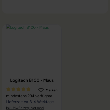
Produktgalerie überspringen
Logitech B100 - Maus
Merken
Durchschnittliche Bewertung von 5 von 5 Sternen
mindestens 294 verfügbar
Lieferzeit ca. 3-4 Werktage
inkl. MwSt. zzgl. Versand