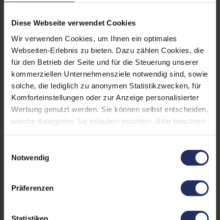
3 Typ A
LTE:
Ja
Diese Webseite verwendet Cookies
Displayauflösung:
1920 x 1080
Wir verwenden Cookies, um Ihnen ein optimales
Tastaturlayout:
Deutsch (QWERTZ) ohne
Webseiten-Erlebnis zu bieten. Dazu zählen Cookies, die
Ziffernblock
für den Betrieb der Seite und für die Steuerung unserer
kommerziellen Unternehmensziele notwendig sind, sowie
Onboard-Grafik:
Intel® UHD Graphics
solche, die lediglich zu anonymen Statistikzwecken, für
Fingerprintreader:
Nein
Komforteinstellungen oder zur Anzeige personalisierter
Werbung genutzt werden. Sie können selbst entscheiden,
Zustand:
Gebraucht
welche Kategorien Sie erlauben möchten. Bitte beachten
Sie, dass aufgrund Ihrer Einstellungen, womöglich nicht
Partnerprogramm:
Ja
alle Funktionen der Webseite zur Verfügung stehen.
Einwilligungsauswahl
Datenspeicher:
250 GB SSD
Weitere Informationen finden Sie in
Notwendig
unserer Datenschutzerklärung.
Arbeitsspeicher:
16 GB DDR4
Präferenzen
Prozessor:
Intel Core i5 10310U @ 1,7
GHz
Statistiken