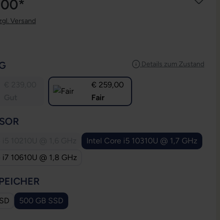
,00*
zgl. Versand
AUSWÄHLEN
G
Details zum Zustand
€ 239,00
€ 259,00
Gut
Fair
AUSWÄHLEN
SOR
e i5 10210U @ 1,6 GHz
Intel Core i5 10310U @ 1,7 GHz
(Diese Option ist zurzeit nicht verfügbar.)
e i7 10610U @ 1,8 GHz
AUSWÄHLEN
PEICHER
SSD
500 GB SSD