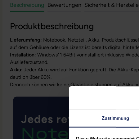
Beschreibung
Bewertungen
Sicherheit & Herstell
Produktbeschreibung
Lieferumfang:
Notebook, Netzteil, Akku, Produktschlüssel
auf dem Gehäuse oder die Lizenz ist bereits digital hinterl
Installation:
Windows11 64Bit vorinstalliert inklusive Wied
Auslieferzustand.
Akku:
Jeder Akku wird auf Funktion geprüft. Die Akku-Kapa
deutlich über 60%.
Dennoch können wir keine Garantieleistungen auf Akkula
Zustimmung
Diese Webseite verwendet 