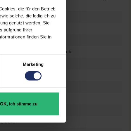
r anzeigen
ookies, die für den Betrieb
ie solche, die lediglich zu
 Zoll
bung genutzt werden. Sie
s aufgrund Ihrer
formationen finden Sie in
0 x 1080 FHD
tsch (QWERTZ) ohne Ziffernblock
el® UHD Graphics
Marketing
n
raucht
OK, ich stimme zu
 GB SSD
GB DDR4