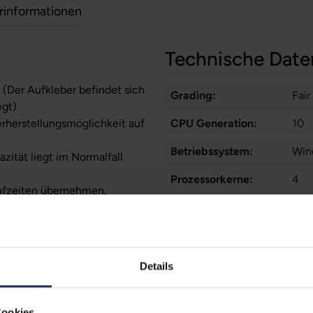
erinformationen
Technische Date
 (Der Aufkleber befindet sich
Grading:
Fair
egt)
erherstellungsmöglichkeit auf
CPU Generation:
10
Betriebssystem:
Win
zität liegt im Normalfall
Prozessorkerne:
4
ufzeiten übernehmen.
Displayart:
Matt
Webcam:
Ja
Tastaturbeleuchtung:
Ja
Details
Schnittstellen:
1x 
1x 
Cookies