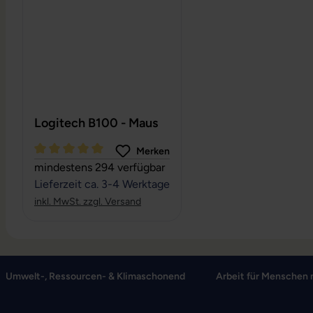
Logitech B100 - Maus
Merken
Durchschnittliche Bewertung von 5 von 5 Sternen
mindestens 294 verfügbar
Lieferzeit ca. 3-4 Werktage
inkl. MwSt. zzgl. Versand
Umwelt-, Ressourcen- & Klimaschonend
Arbeit für Menschen 