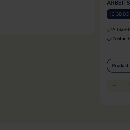
ARBEIT
16 GB D
Artikel-N
Zustand
Produkt 
Produkt