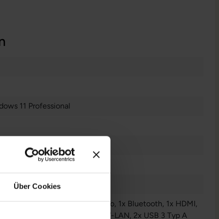
n
dows 11 Professional
es Display
Über Cookies
Audio / Mikrofon - 3.5 mm Combo
, 1x Bluetooth
, 1x HDMI
,
LAN RJ-45
, 1x USB 3 Typ C
, 1x W-LAN
, 2x USB 3 Typ A