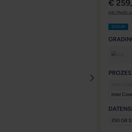
€ 259
inkl. MwSt. z
20SUN
GRADIN
PROZES
Intel Cor
Intel Cor
DATENS
250 GB 