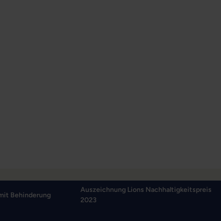
Auszeichnung Lions Nachhaltigkeitspreis
mit Behinderung
2023