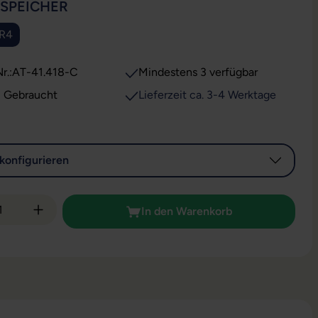
AUSWÄHLEN
SSPEICHER
DR4
r.:
AT-41.418-C
Mindestens 3 verfügbar
: Gebraucht
Lieferzeit ca. 3-4 Werktage
konfigurieren
 Anzahl: Gib den gewünschten Wert ein od
In den Warenkorb