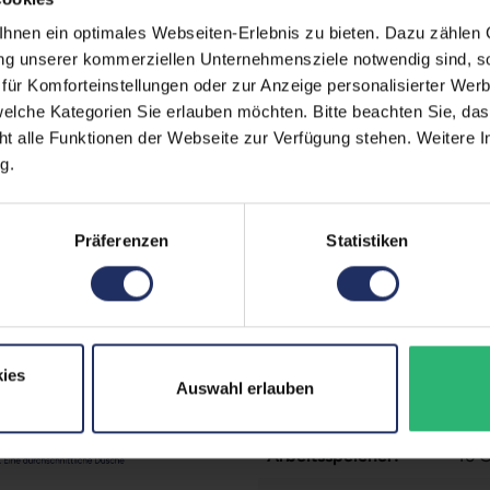
Meh
nen ein optimales Webseiten-Erlebnis zu bieten. Dazu zählen C
ung unserer kommerziellen Unternehmensziele notwendig sind, sow
Displaygröße:
13,3
ür Komforteinstellungen oder zur Anzeige personalisierter Wer
LTE:
Ja
elche Kategorien Sie erlauben möchten. Bitte beachten Sie, das
ht alle Funktionen der Webseite zur Verfügung stehen. Weitere In
Displayauflösung:
192
g.
Tastaturlayout:
Deu
Onboard-Grafik:
Int
Präferenzen
Statistiken
Fingerprintreader:
Nei
Zustand:
Geb
Partnerprogramm:
Ja
ies
Auswahl erlauben
Datenspeicher:
500
Arbeitsspeicher:
16 