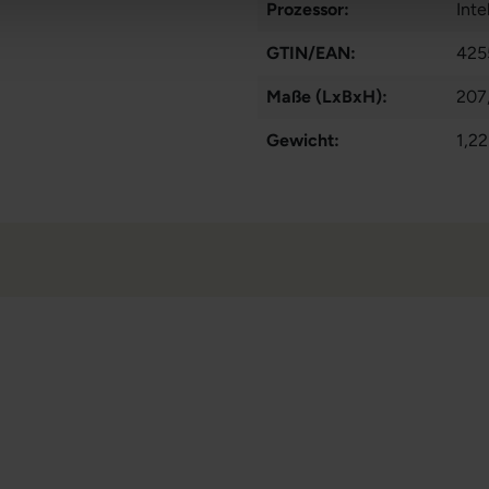
Prozessor:
Int
GTIN/EAN:
425
Maße (LxBxH):
207
Gewicht:
1,22