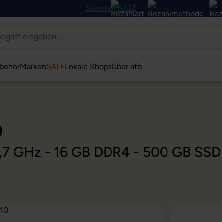
Summer SALE
behör
Marken
SALE
Lokale Shops
Über afb
0
@ 1,7 GHz - 16 GB DDR4 - 500 GB SS