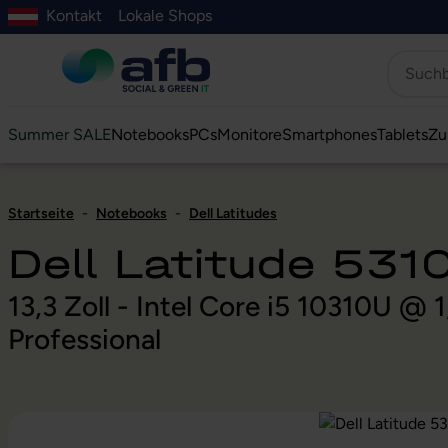
Kontakt
Lokale Shops
Hauptinhalt springen
ur Suche springen
Zur Hauptnavigation springen
Zur Navigation der B2B-Plattform springen
Summer SALE
Notebooks
PCs
Monitore
Smartphones
Tablets
Zu
Startseite
-
Notebooks
-
Dell Latitudes
Dell Latitude 531
13,3 Zoll - Intel Core i5 10310U 
Professional
Bildergalerie überspringen