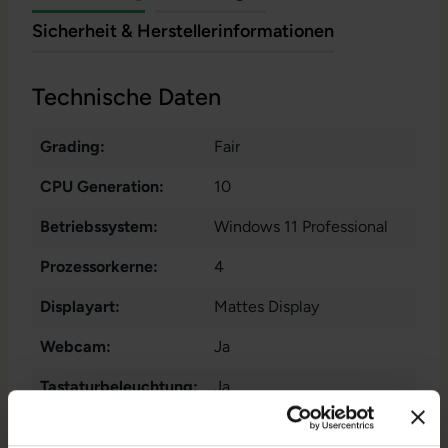
Sicherheit & Herstellerinformationen
Technische Daten
Grading:
Fair
CPU Generation:
10
Betriebssystem:
Windows 11 Professional
Prozessorkerne:
4
Displayart:
Mattes Display
Webcam:
Ja
Tastaturbeleuchtung:
Ja
Schnittstellen:
1x Audio / Mikrofon - 3.5