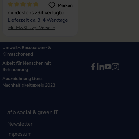
Merken
Durchschnittliche Bewertung von 5 von 5 Sternen
mindestens 294 verfügbar
Lieferzeit ca. 3-4 Werktage
inkl. MwSt. zzgl. Versand
Umwelt-, Ressourcen- &
Klimaschonend
Arbeit für Menschen mit
Behinderung
Auszeichnung Lions
Nachhaltigkeitspreis 2023
afb social & green IT
Newsletter
Impressum