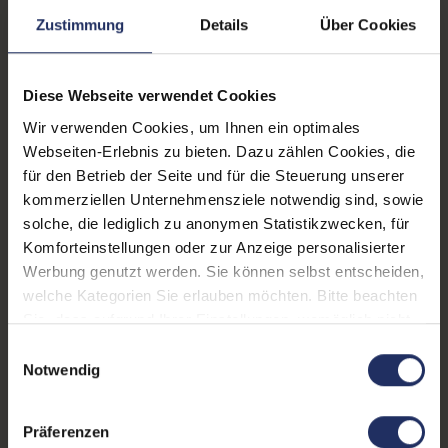
mm Combo
, 1x Bluetooth
,
Zustimmung
Details
Über Cookies
1x HDMI
Mehr anzeigen
, 1x LAN RJ-45
, 1x
USB 3 Typ C
, 1x W-LAN
,
Displaygröße:
13,3 Zoll
2x USB 3 Typ A
Diese Webseite verwendet Cookies
LTE:
Ja
Wir verwenden Cookies, um Ihnen ein optimales
Displayauflösung:
1920 x 1080 FHD
Webseiten-Erlebnis zu bieten. Dazu zählen Cookies, die
für den Betrieb der Seite und für die Steuerung unserer
Tastaturlayout:
Deutsch (QWERTZ) ohne
kommerziellen Unternehmensziele notwendig sind, sowie
Ziffernblock
solche, die lediglich zu anonymen Statistikzwecken, für
Komforteinstellungen oder zur Anzeige personalisierter
Onboard-Grafik:
Intel® UHD Graphics
Werbung genutzt werden. Sie können selbst entscheiden,
Fingerprintreader:
Nein
welche Kategorien Sie erlauben möchten. Bitte beachten
Sie, dass aufgrund Ihrer Einstellungen, womöglich nicht
Zustand:
Gebraucht
alle Funktionen der Webseite zur Verfügung stehen.
Einwilligungsauswahl
Weitere Informationen finden Sie in
Notwendig
Partnerprogramm:
Ja
unserer Datenschutzerklärung.
Datenspeicher:
500 GB SSD
Präferenzen