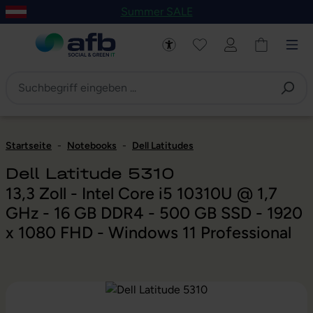
Summer SALE
um Hauptinhalt springen
Zur Navigation der B2B-Plattform springen
Startseite
-
Notebooks
-
Dell Latitudes
Dell Latitude 5310
13,3 Zoll - Intel Core i5 10310U @ 1,7
GHz - 16 GB DDR4 - 500 GB SSD - 1920
x 1080 FHD - Windows 11 Professional
Bildergalerie überspringen