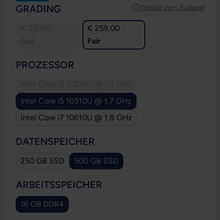
AUSWÄHLEN
GRADING
Details zum Zustand
€ 239,00
€ 259,00
Gut
Fair
AUSWÄHLEN
PROZESSOR
Intel Core i5 10210U @ 1,6 GHz
(Diese Option ist zurzeit nicht verfügbar.)
Intel Core i5 10310U @ 1,7 GHz
Intel Core i7 10610U @ 1,8 GHz
AUSWÄHLEN
DATENSPEICHER
250 GB SSD
500 GB SSD
AUSWÄHLEN
ARBEITSSPEICHER
16 GB DDR4