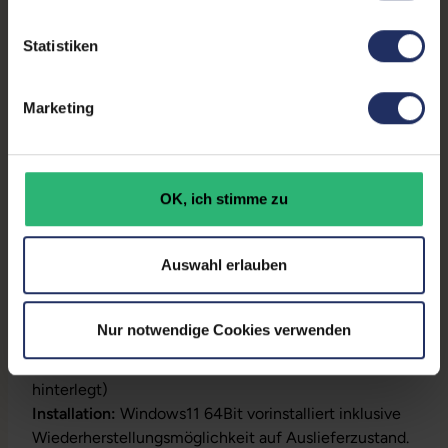
Arbeitsspeicher:
16 GB DDR4
Prozessor:
Intel Core i5 10310U @ 1,7
Statistiken
GHz
GTIN/EAN:
4255867500620
Marketing
Maße (LxBxH):
207,5 x 305,7 x 19,71 mm
Gewicht:
1,22 kg
OK, ich stimme zu
Auswahl erlauben
Produktbeschreibung
Lieferumfang:
Notebook, Netzteil, Akku,
Nur notwendige Cookies verwenden
Produktschlüssel (Der Aufkleber befindet sich auf
dem Gehäuse oder die Lizenz ist bereits digital
hinterlegt)
Installation:
Windows11 64Bit vorinstalliert inklusive
Wiederherstellungsmöglichkeit auf Auslieferzustand.