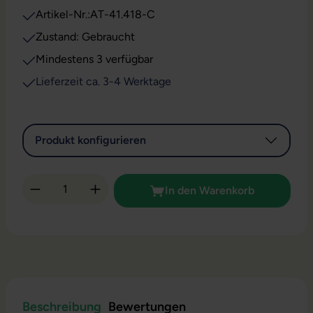
Artikel-Nr.:
AT-41.418-C
Zustand: Gebraucht
Mindestens 3 verfügbar
Lieferzeit ca. 3-4 Werktage
Produkt konfigurieren
Produkt Anzahl: Gib den gewünschten Wert 
In den Warenkorb
Beschreibung
Bewertungen