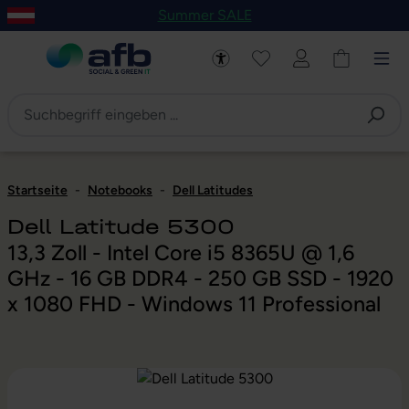
Summer SALE
um Hauptinhalt springen
Zur Navigation der B2B-Plattform springen
Startseite
-
Notebooks
-
Dell Latitudes
Dell Latitude 5300
13,3 Zoll - Intel Core i5 8365U @ 1,6
GHz - 16 GB DDR4 - 250 GB SSD - 1920
x 1080 FHD - Windows 11 Professional
Bildergalerie überspringen