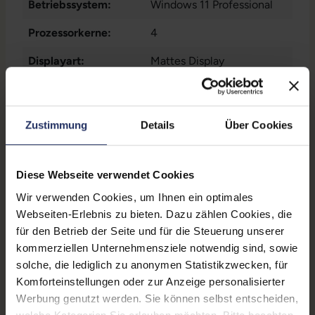
Betriebssystem:
Windows 11 Professional
Prozessorkerne:
4
Displayart:
Mattes Display
Webcam:
Ja
Tastaturbeleuchtung:
Nein
Zustimmung
Details
Über Cookies
Schnittstellen:
1x Audio / Mikrofon - 3.5
mm Combo
, 1x Bluetooth
,
Diese Webseite verwendet Cookies
1x HDMI
Mehr anzeigen
, 1x LAN RJ-45
, 1x
SD-Kartenleser
, 1x W-LAN
,
Wir verwenden Cookies, um Ihnen ein optimales
Displaygröße:
13,3 Zoll
2x USB 3 Typ A
Webseiten-Erlebnis zu bieten. Dazu zählen Cookies, die
für den Betrieb der Seite und für die Steuerung unserer
LTE:
Nein
kommerziellen Unternehmensziele notwendig sind, sowie
Displayauflösung:
1920 x 1080 FHD
solche, die lediglich zu anonymen Statistikzwecken, für
Komforteinstellungen oder zur Anzeige personalisierter
Tastaturlayout:
Deutsch (QWERTZ) ohne
Werbung genutzt werden. Sie können selbst entscheiden,
Ziffernblock