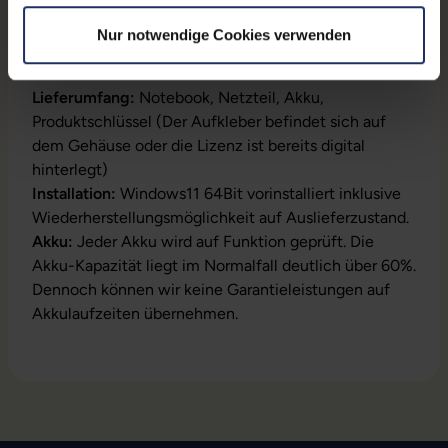
Nur notwendige Cookies verwenden
Produktbeschreibung
Lieferumfang:
Notebook, Netzteil, Akku,
Produktschlüssel (Der Aufkleber befindet sich auf
dem Gehäuse oder die Lizenz ist bereits digital
hinterlegt)
Installation:
Windows11 64Bit vorinstalliert inklusive
Wiederherstellungsmöglichkeit auf Auslieferzustand.
Akku:
Jeder Akku wird auf Funktion geprüft. Die
Akku-Kapazität liegt im Normalfall deutlich über 60%.
Dennoch können wir keine Garantieleistungen auf
Akkulaufzeiten übernehmen.