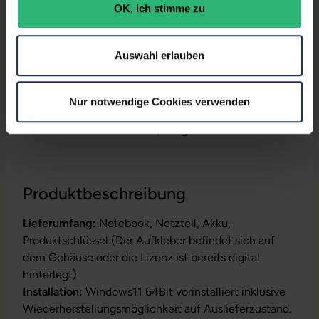
OK, ich stimme zu
Prozessor:
Intel Core i3 10110U @ 2,1
GHz
Auswahl erlauben
GTIN/EAN:
4255867581087
Maße (LxBxH):
247,85 x 361,4 x 17,97 mm
Nur notwendige Cookies verwenden
Gewicht:
1,79 kg
Produktbeschreibung
Lieferumfang:
Notebook, Netzteil, Akku,
Produktschlüssel (Der Aufkleber befindet sich auf
dem Gehäuse oder die Lizenz ist bereits digital
hinterlegt)
Installation:
Windows11 64Bit vorinstalliert inklusive
Wiederherstellungsmöglichkeit auf Auslieferzustand.