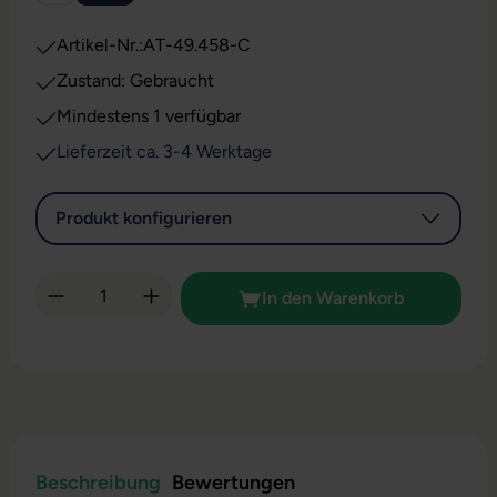
Artikel-Nr.:
AT-49.458-C
Zustand: Gebraucht
Mindestens 1 verfügbar
Lieferzeit ca. 3-4 Werktage
Produkt konfigurieren
Produkt Anzahl: Gib den gewünschten Wert 
In den Warenkorb
Beschreibung
Bewertungen