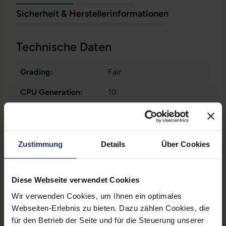
Sicherheit & Herstellerinformationen
Technische Daten
Grading:
Fair
CPU Generation:
10
Betriebssystem:
Windows 11 Professional
Prozessorkerne:
2
Zustimmung
Details
Über Cookies
Displayart:
Mattes Display
Webcam:
Ja
Diese Webseite verwendet Cookies
Tastaturbeleuchtung:
Nein
Wir verwenden Cookies, um Ihnen ein optimales
Webseiten-Erlebnis zu bieten. Dazu zählen Cookies, die
Schnittstellen:
1x Audio / Mikrofon - 3.5
für den Betrieb der Seite und für die Steuerung unserer
mm Combo
, 1x Bluetooth
,