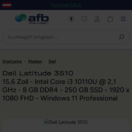
Summer SALE
um Hauptinhalt springen
Zur Navigation der B2B-Plattform springen
Startseite
-
Marken
-
Dell
Dell Latitude 3510
15,6 Zoll - Intel Core i3 10110U @ 2,1
GHz - 8 GB DDR4 - 250 GB SSD - 1920 x
1080 FHD - Windows 11 Professional
Bildergalerie überspringen