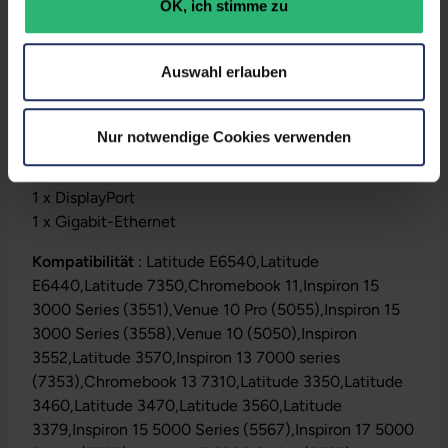
OK, ich stimme zu
Anschluss mehrerer Monitore, Audio-, Ethernet- und
anderer Peripheriegeräte an PCs über USB.
Auswahl erlauben
Anschlüsse:
3 x USB 3.0
1 x Power DC-In
Nur notwendige Cookies verwenden
1 x VGA
1 x HDMI
1 x DisplayPort
1 x Gigabit-Ethernet
Kompatibilität
: Latitude E6540,Latitude
E6440,Latitude 7350,Chromebook 11,Inspiron 15
3000 Series (3551),Venue 10 Pro (5055),Inspiron 15
3000 Series (3558),Venue 10 (5050),Inspiron
3552,Latitude 3570,Inspiron 13 7000 series
(7353),Chromebook 13 7310,Latitude 3350,Latitude
3460,Latitude 3470,Latitude 3560,Latitude
3379,Inspiron 15 5000 Series (5567),Inspiron 17 5000