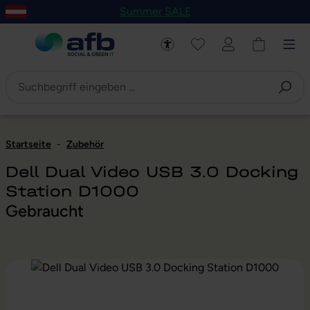
Summer SALE
um Hauptinhalt springen
Zur Navigation der B2B-Plattform springen
Startseite
-
Zubehör
Dell Dual Video USB 3.0 Docking
Station D1000
Gebraucht
Bildergalerie überspringen