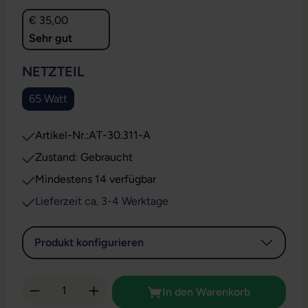
€ 35,00
Sehr gut
AUSWÄHLEN
NETZTEIL
65 Watt
Artikel-Nr.:
AT-30.311-A
Zustand: Gebraucht
Mindestens 14 verfügbar
Lieferzeit ca. 3-4 Werktage
Produkt konfigurieren
Produkt Anzahl: Gib den gewünschten Wert 
In den Warenkorb