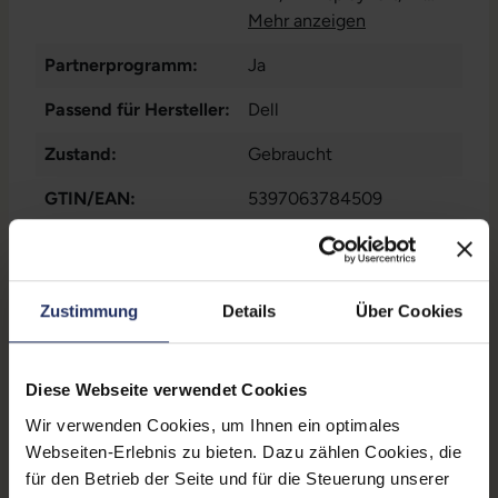
HDMI
Mehr anzeigen
, 1x LAN RJ-45
, 1x
VGA
, 3x USB 3 Typ A
Partnerprogramm:
Ja
Passend für Hersteller:
Dell
Zustand:
Gebraucht
GTIN/EAN:
5397063784509
Maße (LxBxH):
59,9 x 119,9 x 22,1 mm
Gewicht:
0,96 kg
Zustimmung
Details
Über Cookies
Herstellernummer:
452-BCCO
Diese Webseite verwendet Cookies
Wir verwenden Cookies, um Ihnen ein optimales
Produktbeschreibung
Webseiten-Erlebnis zu bieten. Dazu zählen Cookies, die
Hersteller:
Dell
für den Betrieb der Seite und für die Steuerung unserer