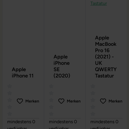
Apple
MacBook
Pro 16
Apple
(2021) -
iPhone
UK
Apple
SE
QWERTY
iPhone 11
(2020)
Tastatur
Merken
Merken
Merken
Durchschnittliche Bewertung von 0 von 5 Sternen
Durchschnittliche Bewertung von 0 vo
Durchschnittliche
mindestens 0
mindestens 0
mindestens 0
verfügbar
verfügbar
verfügbar