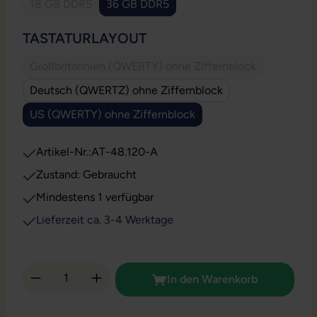
18 GB DDR5
36 GB DDR5
(Diese Option ist zurzeit nicht verfügbar.)
AUSWÄHLEN
TASTATURLAYOUT
Großbritannien (QWERTY) ohne Ziffernblock
(Diese Option ist zurzeit nicht verfügbar
Deutsch (QWERTZ) ohne Ziffernblock
US (QWERTY) ohne Ziffernblock
Artikel-Nr.:
AT-48.120-A
Zustand: Gebraucht
Mindestens 1 verfügbar
Lieferzeit ca. 3-4 Werktage
Produkt Anzahl: Gib den gewünschten Wert 
In den Warenkorb