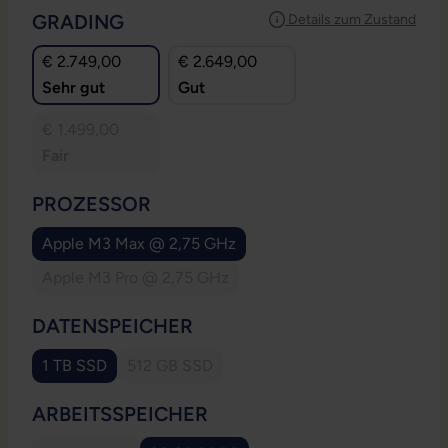
AUSWÄHLEN
GRADING
Details zum Zustand
€ 2.749,00
€ 2.649,00
Sehr gut
Gut
€ 1.499,00
Fair
AUSWÄHLEN
PROZESSOR
Apple M3 Max @ 2,75 GHz
Apple M3 Pro @ 2,75 GHz
(Diese Option ist zurzeit nicht verfügbar.)
AUSWÄHLEN
DATENSPEICHER
1 TB SSD
512 GB SSD
(Diese Option ist zurzeit nicht verfügbar.)
AUSWÄHLEN
ARBEITSSPEICHER