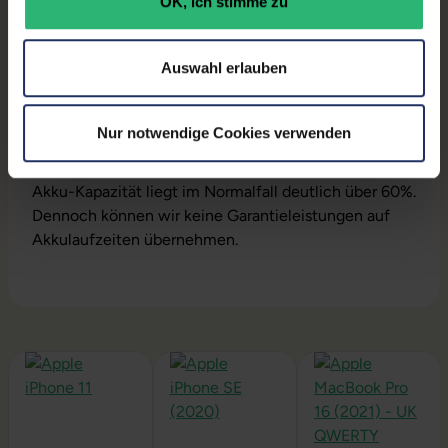
OK, ich stimme zu
Produktbeschreibung
Auswahl erlauben
Modell:
Pro A2991
Lieferumfang:
Notebook, Netzteil
Installation:
macOS vorinstalliert inklusive
Nur notwendige Cookies verwenden
Wiederherstellungsmöglichkeit auf Auslieferzustand.
Akku:
Jeder Akku wird auf Funktion geprüft. Die
Akku-Kapazität liegt im Normalfall deutlich über 60%.
Dennoch können wir keine Garantieleistungen auf
Akkulaufzeiten übernehmen.
Produktgalerie überspringen