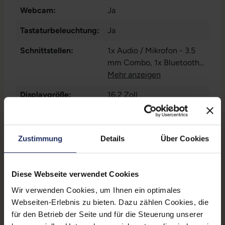
Webcam:
Ja
Tastaturbeleuchtung:
Ja
Schnittstellen:
1x Audio / Mikrofon - 3.5
mm Combo
, 1x Bluetooth
,
1x HDMI
Mehr anzeigen
, 1x SD-
Kartenleser
, 1x W-LAN
, 3x
Displaygröße:
16,2 Zoll
Thunderbolt
LTE:
Nein
Displayauflösung:
3456 x 2234
Zustimmung
Details
Über Cookies
Tastaturlayout:
US (QWERTY) ohne
Ziffernblock
Diese Webseite verwendet Cookies
Onboard-Grafik:
Apple M3 Max 30-Core
Wir verwenden Cookies, um Ihnen ein optimales
GPU
Webseiten-Erlebnis zu bieten. Dazu zählen Cookies, die
für den Betrieb der Seite und für die Steuerung unserer
Fingerprintreader:
Ja