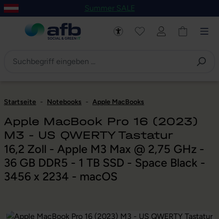
Summer SALE
um Hauptinhalt springen
Zur Navigation der B2B-Plattform springen
Startseite
-
Notebooks
-
Apple MacBooks
Apple MacBook Pro 16 (2023)
M3 - US QWERTY Tastatur
16,2 Zoll - Apple M3 Max @ 2,75 GHz -
36 GB DDR5 - 1 TB SSD - Space Black -
3456 x 2234 - macOS
Bildergalerie überspringen