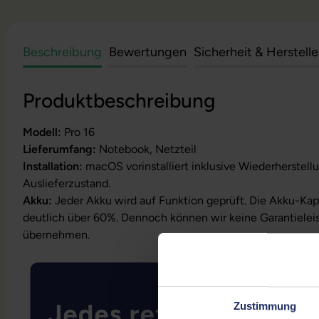
Beschreibung
Bewertungen
Sicherheit & Herstell
Produktbeschreibung
Modell:
Pro 16
Lieferumfang:
Notebook, Netzteil
Installation:
macOS vorinstalliert inklusive Wiederherstell
Auslieferzustand.
Akku:
Jeder Akku wird auf Funktion geprüft. Die Akku-Kapa
deutlich über 60%. Dennoch können wir keine Garantielei
übernehmen.
Zustimmung