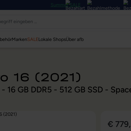
Summer SALE
behör
Marken
SALE
Lokale Shops
Über afb
o 16 (2021)
z - 16 GB DDR5 - 512 GB SSD - Spa
€ 779