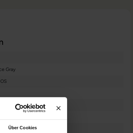
n
ce Gray
cOS
nzendes Display
Über Cookies