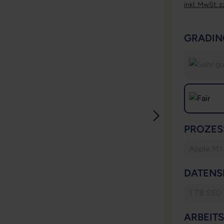
inkl. MwSt. z
GRADIN
PROZES
Apple M1
DATENS
1 TB SSD
(Diese
ARBEIT