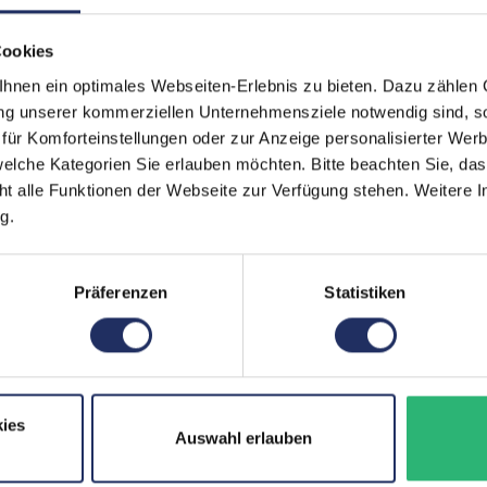
Schnittstellen:
1x 
Cookies
Kart
Meh
nen ein optimales Webseiten-Erlebnis zu bieten. Dazu zählen C
ung unserer kommerziellen Unternehmensziele notwendig sind, sow
Displaygröße:
16,2
ür Komforteinstellungen oder zur Anzeige personalisierter Wer
elche Kategorien Sie erlauben möchten. Bitte beachten Sie, das
LTE:
Nei
ht alle Funktionen der Webseite zur Verfügung stehen. Weitere In
Displayauflösung:
345
g.
Tastaturlayout:
Deu
Präferenzen
Statistiken
Onboard-Grafik:
App
Fingerprintreader:
Ja
Zustand:
Geb
ies
Partnerprogramm:
Nei
Auswahl erlauben
Datenspeicher:
512