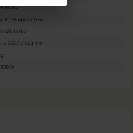
GB DDR5
le M1 Pro @ 3,2 GHz
4252545782
,1 x 355,7 x 16,8 mm
kg
83D/A