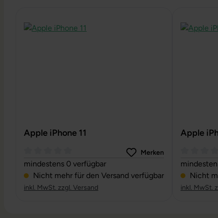
Produktgalerie überspringen
Apple iPhone 11
Apple iP
Merken
Durchschnittliche Bewertung von 0 von 5 Sternen
Durchschni
mindestens 0 verfügbar
mindestens
Nicht mehr für den Versand verfügbar
Nicht me
inkl. MwSt. zzgl. Versand
inkl. MwSt. 