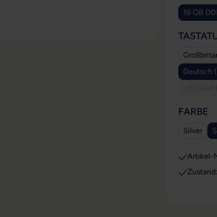
16 GB DD
(Die
TASTAT
Großbrit
Deutsch 
US (QWER
A
FARBE
Silver
S
Artikel-N
Zustand