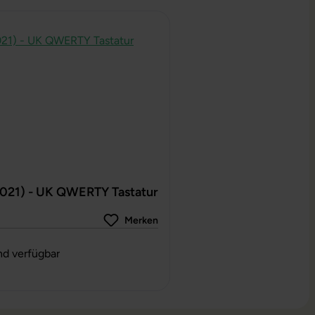
2021) - UK QWERTY Tastatur
Merken
g von 0 von 5 Sternen
nd verfügbar