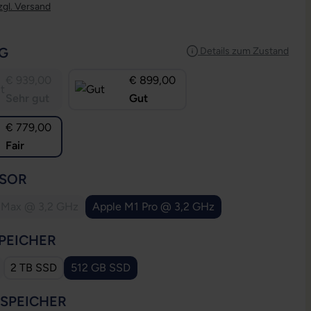
zgl. Versand
AUSWÄHLEN
G
Details zum Zustand
€ 939,00
€ 899,00
Sehr gut
Gut
€ 779,00
Fair
AUSWÄHLEN
SOR
 Max @ 3,2 GHz
Apple M1 Pro @ 3,2 GHz
(Diese Option ist zurzeit nicht verfügbar.)
(Diese Option ist zurzeit nicht verfüg
AUSWÄHLEN
PEICHER
2 TB SSD
512 GB SSD
 Option ist zurzeit nicht verfügbar.)
(Diese Option ist zurzeit nicht verfügbar.)
AUSWÄHLEN
SSPEICHER