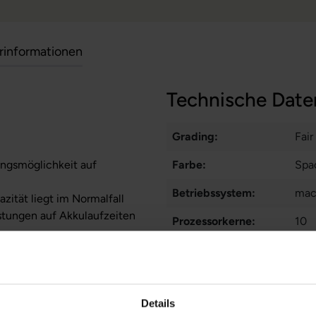
erinformationen
Technische Date
Grading:
Fair
ungsmöglichkeit auf
Farbe:
Spa
Betriebssystem:
ma
zität liegt im Normalfall
stungen auf Akkulaufzeiten
Prozessorkerne:
10
Displayart:
Glä
Webcam:
Ja
Details
Tastaturbeleuchtung:
Ja