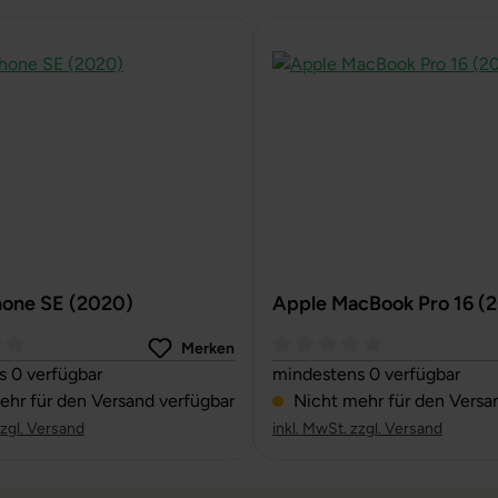
hone SE (2020)
Apple MacBook Pro 16 (
Merken
ttliche Bewertung von 0 von 5 Sternen
Durchschnittliche Bewertun
 0 verfügbar
mindestens 0 verfügbar
hr für den Versand verfügbar
Nicht mehr für den Versa
zzgl. Versand
inkl. MwSt. zzgl. Versand