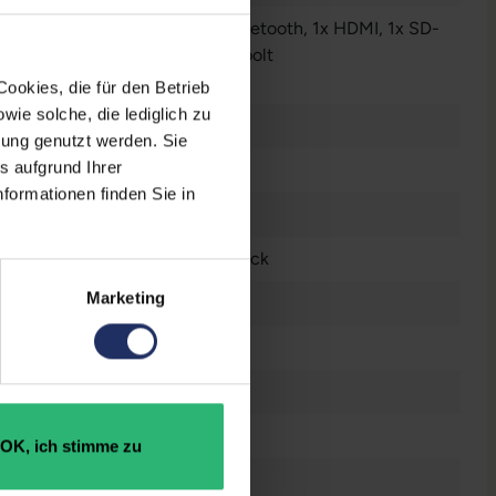
Audio - Ausgang - 3.5 mm
, 1x Bluetooth
, 1x HDMI
, 1x SD-
enleser
, 1x W-LAN
, 3x Thunderbolt
r anzeigen
ookies, die für den Betrieb
ie solche, die lediglich zu
 Zoll
bung genutzt werden. Sie
s aufgrund Ihrer
n
formationen finden Sie in
6 x 2234
tsch (QWERTZ) ohne Ziffernblock
Marketing
le M1 Pro 16‑Core GPU
raucht
n
OK, ich stimme zu
 GB SSD