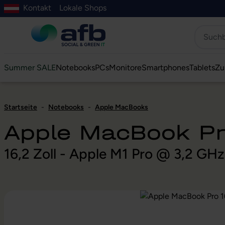
Kontakt
Lokale Shops
Hauptinhalt springen
ur Suche springen
Zur Hauptnavigation springen
Zur Navigation der B2B-Plattform springen
Summer SALE
Notebooks
PCs
Monitore
Smartphones
Tablets
Zu
Startseite
-
Notebooks
-
Apple MacBooks
Apple MacBook Pr
16,2 Zoll - Apple M1 Pro @ 3,2 GH
Bildergalerie überspringen