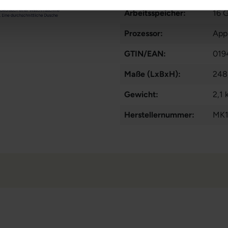
Arbeitsspeicher:
16 
Prozessor:
App
GTIN/EAN:
019
Maße (LxBxH):
248
Gewicht:
2,1 
Herstellernummer:
MK1