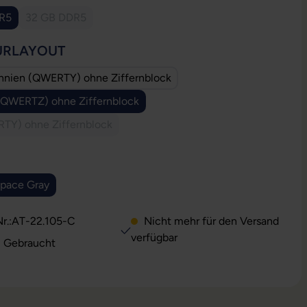
R5
32 GB DDR5
se Option ist zurzeit nicht verfügbar.)
(Diese Option ist zurzeit nicht verfügbar.)
AUSWÄHLEN
URLAYOUT
annien (QWERTY) ohne Ziffernblock
(QWERTZ) ohne Ziffernblock
(Diese Option ist zurzeit nicht verfügbar.)
TY) ohne Ziffernblock
(Diese Option ist zurzeit nicht verfügbar.)
USWÄHLEN
pace Gray
(Diese Option ist zurzeit nicht verfügbar.)
r.:
AT-22.105-C
Nicht mehr für den Versand
verfügbar
: Gebraucht