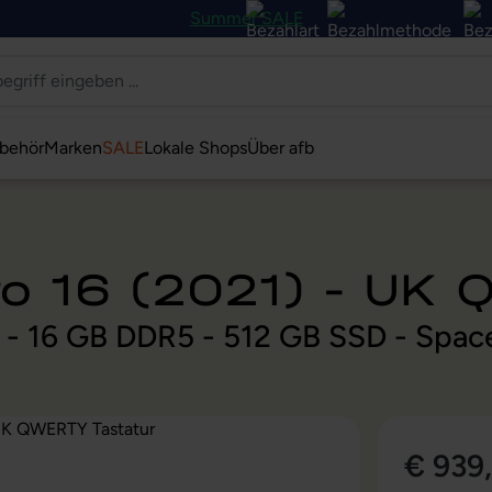
Summer SALE
behör
Marken
SALE
Lokale Shops
Über afb
o 16 (2021) - UK 
z - 16 GB DDR5 - 512 GB SSD - Spa
€ 939