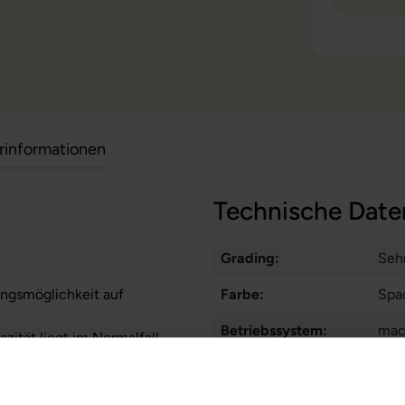
erinformationen
Technische Date
Grading:
Seh
ungsmöglichkeit auf
Farbe:
Spa
Betriebssystem:
ma
zität liegt im Normalfall
stungen auf Akkulaufzeiten
Prozessorkerne:
10
Displayart:
Glä