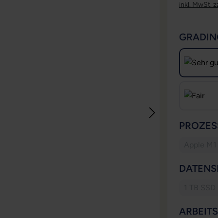
inkl. MwSt. z
GRADIN
PROZES
Apple M1
DATENS
1 TB SSD
(Diese
ARBEIT