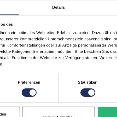
Details
Webcam:
Ja
Tastaturbeleuchtung:
Ja
Cookies
Schnittstellen:
1x 
nen ein optimales Webseiten-Erlebnis zu bieten. Dazu zählen C
Kart
ung unserer kommerziellen Unternehmensziele notwendig sind, sow
Meh
ür Komforteinstellungen oder zur Anzeige personalisierter Wer
elche Kategorien Sie erlauben möchten. Bitte beachten Sie, das
Displaygröße:
16,2
ht alle Funktionen der Webseite zur Verfügung stehen. Weitere In
g.
LTE:
Nei
Displayauflösung:
345
Präferenzen
Statistiken
Tastaturlayout:
Gro
Onboard-Grafik:
App
Fingerprintreader:
Ja
ies
Zustand:
Geb