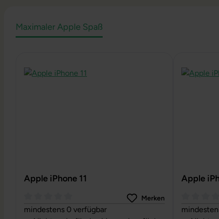
Maximaler Apple Spaß
Produktgalerie überspringen
Apple iPhone 11
Apple iP
Merken
Durchschnittliche Bewertung von 0 von 5 Sternen
Durchschni
mindestens 0 verfügbar
mindestens