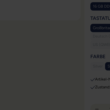
16 GB DD
TASTAT
Großbrit
Deutsch 
US (QWER
A
FARBE
Silver
S
(Diese O
Artikel-N
Zustand
Produkt