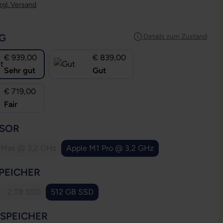
zgl. Versand
AUSWÄHLEN
G
Details zum Zustand
€ 939,00
€ 839,00
Sehr gut
Gut
€ 719,00
Fair
AUSWÄHLEN
SOR
 Max @ 3,2 GHz
Apple M1 Pro @ 3,2 GHz
(Diese Option ist zurzeit nicht verfügbar.)
AUSWÄHLEN
PEICHER
2 TB SSD
512 GB SSD
 Option ist zurzeit nicht verfügbar.)
(Diese Option ist zurzeit nicht verfügbar.)
AUSWÄHLEN
SSPEICHER