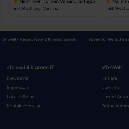
Nicht mehr für den Versand verfügbar
Nicht me
inkl. MwSt. zzgl. Versand
inkl. MwSt. 
Umwelt-, Ressourcen- & Klimaschonend
Arbeit für Menschen 
afb social & green IT
afb-Welt
Newsletter
Karriere
Impressum
Über afb
Lokale Shops
Unsere Ausz
Kontaktformular
Partnerstim