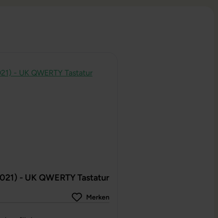
2021) - UK QWERTY Tastatur
Merken
g von 0 von 5 Sternen