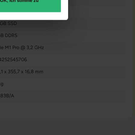
OK, ich stimme zu
n
 GB SSD
GB DDR5
le M1 Pro @ 3,2 GHz
4252545706
,1 x 355,7 x 16,8 mm
kg
83B/A