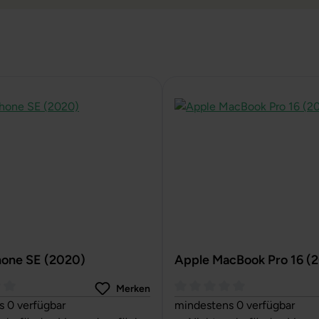
hone SE (2020)
Apple MacBook Pro 16 (
Merken
ttliche Bewertung von 0 von 5 Sternen
Durchschnittliche Bewertun
 0 verfügbar
mindestens 0 verfügbar