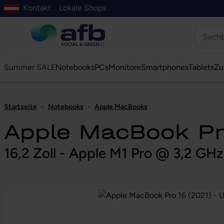
Kontakt
Lokale Shops
Hauptinhalt springen
ur Suche springen
Zur Hauptnavigation springen
Zur Navigation der B2B-Plattform springen
Summer SALE
Notebooks
PCs
Monitore
Smartphones
Tablets
Zu
Startseite
-
Notebooks
-
Apple MacBooks
Apple MacBook Pr
16,2 Zoll - Apple M1 Pro @ 3,2 GH
Bildergalerie überspringen