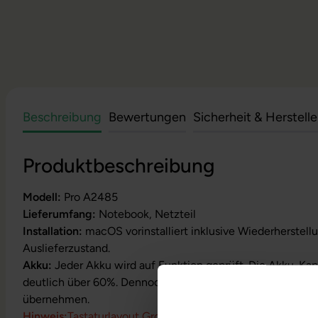
Beschreibung
Bewertungen
Sicherheit & Herstell
Produktbeschreibung
Modell:
Pro A2485
Lieferumfang:
Notebook, Netzteil
Installation:
macOS vorinstalliert inklusive Wiederherstell
Auslieferzustand.
Akku:
Jeder Akku wird auf Funktion geprüft. Die Akku-Kapa
deutlich über 60%. Dennoch können wir keine Garantielei
übernehmen.
Hinweis:
Tastatu
rlayout Großbritannien und Nordirland