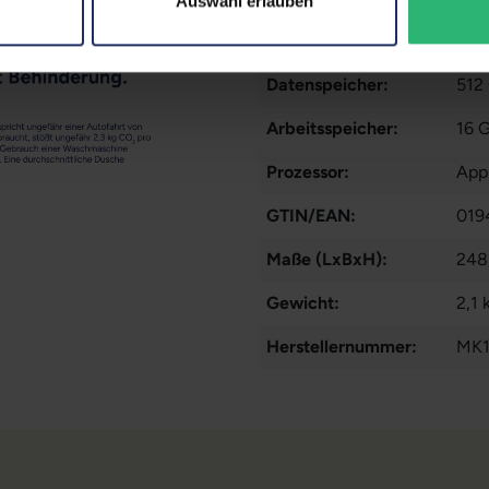
Auswahl erlauben
Partnerprogramm:
Nei
Datenspeicher:
512
Arbeitsspeicher:
16 
Prozessor:
App
GTIN/EAN:
019
Maße (LxBxH):
248
Gewicht:
2,1 
Herstellernummer:
MK1