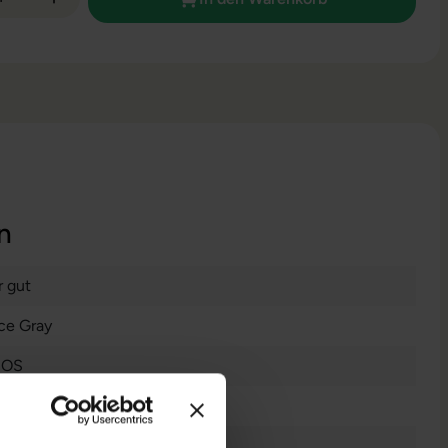
n
r gut
ce Gray
cOS
nzendes Display