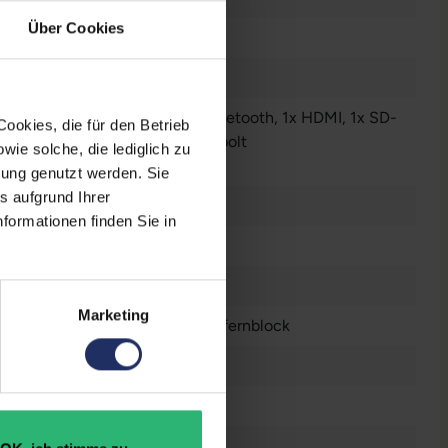
Über Cookies
Audio - Ausgang - 3.5 mm
, 1x Bluetooth
, 1x HDMI
, 1x SD-
ookies, die für den Betrieb
enleser
, 1x W-LAN
, 3x Thunderbolt
ie solche, die lediglich zu
r anzeigen
bung genutzt werden. Sie
s aufgrund Ihrer
 Zoll
formationen finden Sie in
n
6 x 2234
Marketing
ßbritannien (QWERTY) ohne Ziffernblock
le M1 Pro 16‑Core GPU
raucht