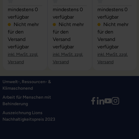
Durchschnittliche Bewertung von 0 von 5 Sternen
Durchschnittliche Bewertung von 0 vo
Durchschnittliche
mindestens 0
mindestens 0
mindestens 0
verfügbar
verfügbar
verfügbar
Nicht mehr
Nicht mehr
Nicht mehr
für den
für den
für den
Versand
Versand
Versand
verfügbar
verfügbar
verfügbar
inkl. MwSt. zzgl.
inkl. MwSt. zzgl.
inkl. MwSt. zzgl.
Versand
Versand
Versand
Umwelt-, Ressourcen- &
Klimaschonend
Arbeit für Menschen mit
Behinderung
Auszeichnung Lions
Nachhaltigkeitspreis 2023