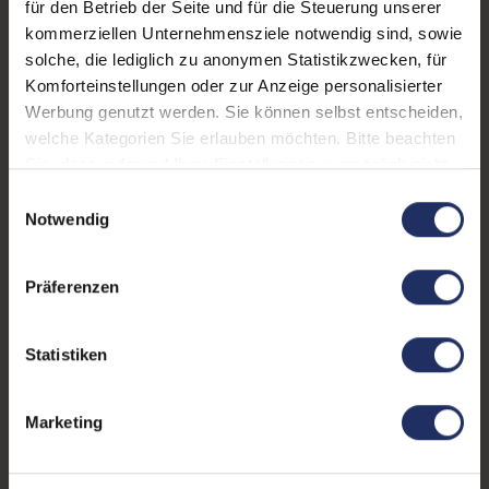
für den Betrieb der Seite und für die Steuerung unserer
kommerziellen Unternehmensziele notwendig sind, sowie
Fingerprintreader:
Ja
solche, die lediglich zu anonymen Statistikzwecken, für
Zustand:
Gebraucht
Komforteinstellungen oder zur Anzeige personalisierter
Werbung genutzt werden. Sie können selbst entscheiden,
Partnerprogramm:
Ja
welche Kategorien Sie erlauben möchten. Bitte beachten
Sie, dass aufgrund Ihrer Einstellungen, womöglich nicht
Datenspeicher:
512 GB SSD
alle Funktionen der Webseite zur Verfügung stehen.
Einwilligungsauswahl
Arbeitsspeicher:
16 GB DDR4
Weitere Informationen finden Sie in
Notwendig
unserer Datenschutzerklärung.
Prozessor:
Intel Core i7 9750H @ 2,6
GHz
Präferenzen
GTIN/EAN:
0190199268846
Statistiken
Maße (LxBxH):
245,9 x 357,9 x 16,2 mm
Gewicht:
2 kg
Marketing
Herstellernummer:
MVVL2LL/A*