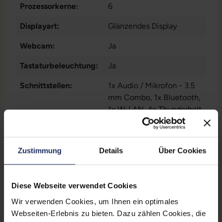
Prozessorkerne:
6
Displayart:
Glänzendes Display
Webcam:
Ja
Tastaturbeleuchtung:
Ja
Schnittstellen:
1x Audio / Mikrofon - 3.5
mm Combo
, 1x Bluetooth
,
1x W-LAN
, 4x Thunderbolt
Displaygröße:
16,0 Zoll
LTE:
Nein
Zustimmung
Details
Über Cookies
Displayauflösung:
3072 x 1920
Diese Webseite verwendet Cookies
Tastaturlayout:
US (QWERTY) ohne
Ziffernblock
Wir verwenden Cookies, um Ihnen ein optimales
Webseiten-Erlebnis zu bieten. Dazu zählen Cookies, die
Grafikkartenspeicher:
4 GB GDDR6