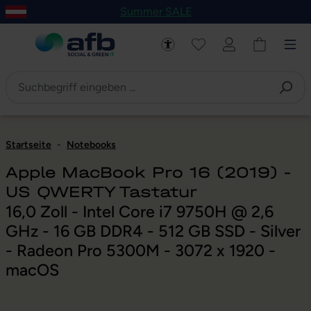
Summer SALE
um Hauptinhalt springen
Zur Navigation der B2B-Plattform springen
Startseite
-
Notebooks
Apple MacBook Pro 16 (2019) -
US QWERTY Tastatur
16,0 Zoll - Intel Core i7 9750H @ 2,6
GHz - 16 GB DDR4 - 512 GB SSD - Silver
- Radeon Pro 5300M - 3072 x 1920 -
macOS