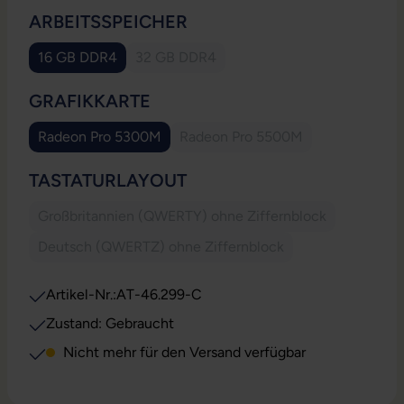
AUSWÄHLEN
ARBEITSSPEICHER
16 GB DDR4
32 GB DDR4
(Diese Option ist zurzeit nicht verfügbar.)
(Diese Option ist zurzeit nicht verfügbar.
AUSWÄHLEN
GRAFIKKARTE
Radeon Pro 5300M
Radeon Pro 5500M
(Diese Option ist zurzeit nicht verfügbar.)
(Diese Option ist zurzeit nich
AUSWÄHLEN
TASTATURLAYOUT
Großbritannien (QWERTY) ohne Ziffernblock
(Diese Option ist zurzeit nicht verfügbar
Deutsch (QWERTZ) ohne Ziffernblock
(Diese Option ist zurzeit nicht verfügbar.)
Artikel-Nr.:
AT-46.299-C
Zustand: Gebraucht
Nicht mehr für den Versand verfügbar