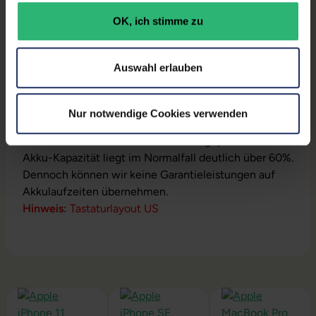
OK, ich stimme zu
Produktbeschreibung
Auswahl erlauben
Modell:
Pro
A2141
Lieferumfang:
Notebook, Netzteil
Installation:
macOS vorinstalliert inklusive
Nur notwendige Cookies verwenden
Wiederherstellungsmöglichkeit auf Auslieferzustand.
Akku:
Jeder Akku wird auf Funktion geprüft. Die
Akku-Kapazität liegt im Normalfall deutlich über 60%.
Dennoch können wir keine Garantieleistungen auf
Akkulaufzeiten übernehmen.
Hinweis:
Tastaturlayout US
Produktgalerie überspringen