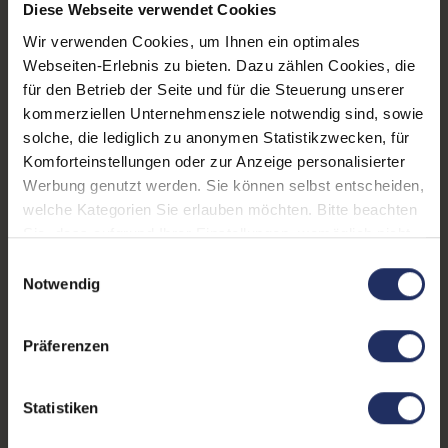
Diese Webseite verwendet Cookies
LTE:
Nein
Wir verwenden Cookies, um Ihnen ein optimales
Webseiten-Erlebnis zu bieten. Dazu zählen Cookies, die
Displayauflösung:
2880 x 1800
für den Betrieb der Seite und für die Steuerung unserer
kommerziellen Unternehmensziele notwendig sind, sowie
Tastaturlayout:
Großbritannien (QWERTY)
solche, die lediglich zu anonymen Statistikzwecken, für
ohne Ziffernblock
Komforteinstellungen oder zur Anzeige personalisierter
Grafikkartenspeicher:
4 GB GDDR5
Werbung genutzt werden. Sie können selbst entscheiden,
welche Kategorien Sie erlauben möchten. Bitte beachten
Fingerprintreader:
Ja
Sie, dass aufgrund Ihrer Einstellungen, womöglich nicht
alle Funktionen der Webseite zur Verfügung stehen.
Zustand:
Gebraucht
Einwilligungsauswahl
Weitere Informationen finden Sie in
Notwendig
Partnerprogramm:
Nein
unserer Datenschutzerklärung.
Datenspeicher:
512 GB SSD
Präferenzen
Arbeitsspeicher:
32 GB DDR4
Statistiken
Prozessor:
Intel Core i7 8850H @ 2,6
GHz