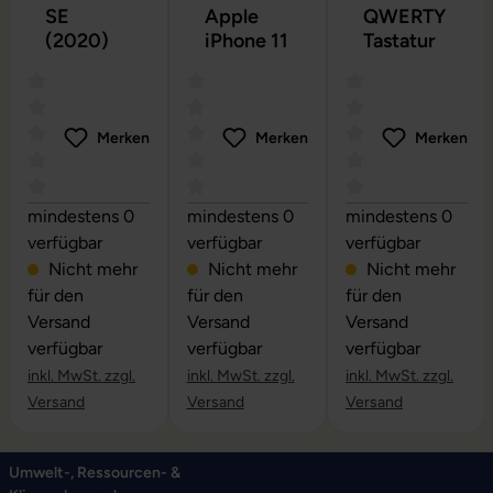
SE
Apple
QWERTY
(2020)
iPhone 11
Tastatur
Merken
Merken
Merken
Durchschnittliche Bewertung von 0 von 5 Sternen
Durchschnittliche Bewertung von 0 vo
Durchschnittliche
mindestens 0
mindestens 0
mindestens 0
verfügbar
verfügbar
verfügbar
Nicht mehr
Nicht mehr
Nicht mehr
für den
für den
für den
Versand
Versand
Versand
verfügbar
verfügbar
verfügbar
inkl. MwSt. zzgl.
inkl. MwSt. zzgl.
inkl. MwSt. zzgl.
Versand
Versand
Versand
Umwelt-, Ressourcen- &