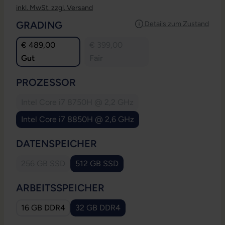
inkl. MwSt. zzgl. Versand
AUSWÄHLEN
GRADING
Details zum Zustand
€ 489,00
€ 399,00
Gut
Fair
AUSWÄHLEN
PROZESSOR
Intel Core i7 8750H @ 2,2 GHz
(Diese Option ist zurzeit nicht verfügbar.)
Intel Core i7 8850H @ 2,6 GHz
AUSWÄHLEN
DATENSPEICHER
256 GB SSD
512 GB SSD
(Diese Option ist zurzeit nicht verfügbar.)
AUSWÄHLEN
ARBEITSSPEICHER
16 GB DDR4
32 GB DDR4