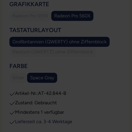
AUSWÄHLEN
GRAFIKKARTE
Radeon Pro 555X
Radeon Pro 560X
(Diese Option ist zurzeit nicht verfügbar.)
AUSWÄHLEN
TASTATURLAYOUT
Großbritannien (QWERTY) ohne Ziffernblock
Deutsch (QWERTZ) ohne Ziffernblock
(Diese Option ist zurzeit nicht verfügbar.)
AUSWÄHLEN
FARBE
Silver
Space Gray
(Diese Option ist zurzeit nicht verfügbar.)
Artikel-Nr.:
AT-42.844-B
Zustand: Gebraucht
Mindestens 1 verfügbar
Lieferzeit ca. 3-4 Werktage