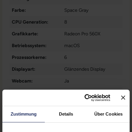
Farbe:
Space Gray
CPU Generation:
8
Grafikkarte:
Radeon Pro 560X
Betriebssystem:
macOS
Prozessorkerne:
6
Displayart:
Glänzendes Display
Webcam:
Ja
Tastaturbeleuchtung:
Ja
Schnittstellen:
1x Audio - Ausgang - 3.5
mm
, 1x Bluetooth
, 1x W-
Zustimmung
Details
Über Cookies
LAN
, 4x Thunderbolt
Displaygröße:
15,4 Zoll