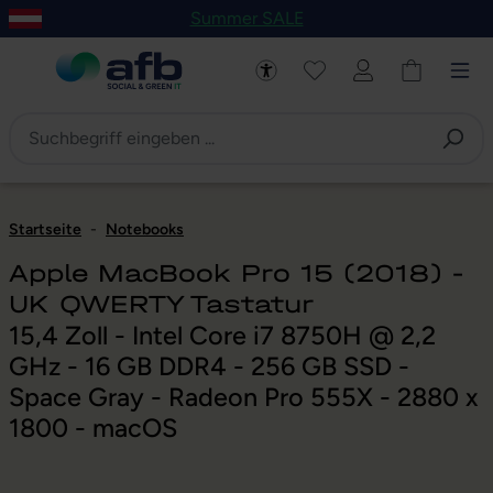
Summer SALE
um Hauptinhalt springen
Zur Navigation der B2B-Plattform springen
Startseite
-
Notebooks
Apple MacBook Pro 15 (2018) -
UK QWERTY Tastatur
15,4 Zoll - Intel Core i7 8750H @ 2,2
GHz - 16 GB DDR4 - 256 GB SSD -
Space Gray - Radeon Pro 555X - 2880 x
1800 - macOS