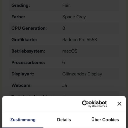
Grading:
Fair
Farbe:
Space Gray
CPU Generation:
8
Grafikkarte:
Radeon Pro 555X
Betriebssystem:
macOS
Prozessorkerne:
6
Displayart:
Glänzendes Display
Webcam:
Ja
Tastaturbeleuchtung:
Ja
Schnittstellen:
1x Audio - Ausgang - 3.5
mm
, 1x Bluetooth
, 1x W-
Zustimmung
Details
Über Cookies
LAN
, 4x Thunderbolt