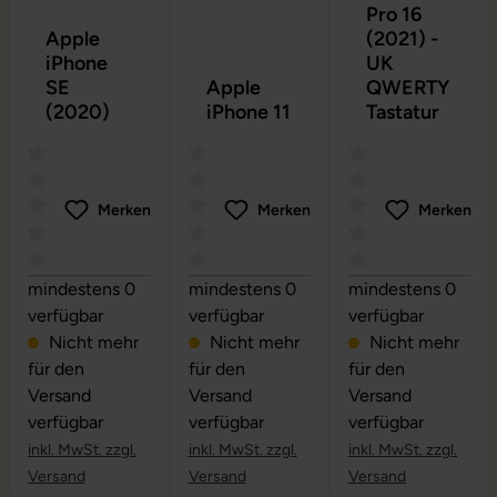
Pro 16
Apple
(2021) -
iPhone
UK
SE
Apple
QWERTY
(2020)
iPhone 11
Tastatur
Merken
Merken
Merken
Durchschnittliche Bewertung von 0 von 5 Sternen
Durchschnittliche Bewertung von 0 vo
Durchschnittliche
mindestens 0
mindestens 0
mindestens 0
verfügbar
verfügbar
verfügbar
Nicht mehr
Nicht mehr
Nicht mehr
für den
für den
für den
Versand
Versand
Versand
verfügbar
verfügbar
verfügbar
inkl. MwSt. zzgl.
inkl. MwSt. zzgl.
inkl. MwSt. zzgl.
Versand
Versand
Versand