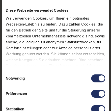
Displaygröße:
15,4 Zoll
Diese Webseite verwendet Cookies
LTE:
Nein
Wir verwenden Cookies, um Ihnen ein optimales
Webseiten-Erlebnis zu bieten. Dazu zählen Cookies, die
Displayauflösung:
2880 x 1800
für den Betrieb der Seite und für die Steuerung unserer
Tastaturlayout:
Großbritannien (QWERTY)
kommerziellen Unternehmensziele notwendig sind, sowie
ohne Ziffernblock
solche, die lediglich zu anonymen Statistikzwecken, für
Komforteinstellungen oder zur Anzeige personalisierter
Grafikkartenspeicher:
4 GB GDDR5
Werbung genutzt werden. Sie können selbst entscheiden,
welche Kategorien Sie erlauben möchten. Bitte beachten
Fingerprintreader:
Ja
Sie, dass aufgrund Ihrer Einstellungen, womöglich nicht
Zustand:
Gebraucht
alle Funktionen der Webseite zur Verfügung stehen.
Einwilligungsauswahl
Weitere Informationen finden Sie in
Notwendig
Partnerprogramm:
Ja
unserer Datenschutzerklärung.
Datenspeicher:
256 GB SSD
Präferenzen
Arbeitsspeicher:
16 GB DDR4
Statistiken
Prozessor:
Intel Core i7 8750H @ 2,2