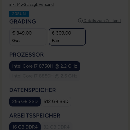
inkl. MwSt. zzgl. Versand
20SUN
AUSWÄHLEN
GRADING
Details zum Zustand
€ 349,00
€ 309,00
Gut
Fair
AUSWÄHLEN
PROZESSOR
Intel Core i7 8750H @ 2,2 GHz
Intel Core i7 8850H @ 2,6 GHz
(Diese Option ist zurzeit nicht verfügbar.)
AUSWÄHLEN
DATENSPEICHER
256 GB SSD
512 GB SSD
AUSWÄHLEN
ARBEITSSPEICHER
16 GB DDR4
32 GB DDR4