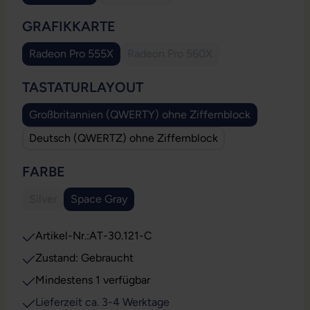
(Diese Option ist zurzeit nicht verfügbar.
AUSWÄHLEN
GRAFIKKARTE
Radeon Pro 555X
Radeon Pro 560X
(Diese Option ist zurzeit nicht ve
AUSWÄHLEN
TASTATURLAYOUT
Großbritannien (QWERTY) ohne Ziffernblock
Deutsch (QWERTZ) ohne Ziffernblock
AUSWÄHLEN
FARBE
Silver
Space Gray
(Diese Option ist zurzeit nicht verfügbar.)
Artikel-Nr.:
AT-30.121-C
Zustand: Gebraucht
Mindestens 1 verfügbar
Lieferzeit ca. 3-4 Werktage