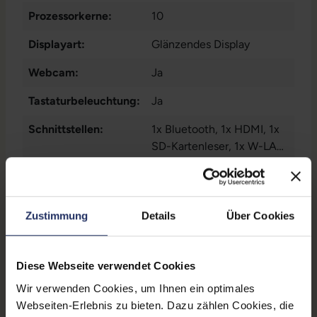
Prozessorkerne:
10
Displayart:
Glänzendes Display
Webcam:
Ja
Tastaturbeleuchtung:
Ja
Schnittstellen:
1x Bluetooth
, 1x HDMI
, 1x
SD-Kartenleser
, 1x W-LAN
,
3x Thunderbolt
Mehr anzeigen
Displaygröße:
14,2 Zoll
Zustimmung
Details
Über Cookies
LTE:
Nein
Displayauflösung:
3024 x 1964
Diese Webseite verwendet Cookies
Tastaturlayout:
Deutsch (QWERTZ) ohne
Wir verwenden Cookies, um Ihnen ein optimales
Ziffernblock
Webseiten-Erlebnis zu bieten. Dazu zählen Cookies, die