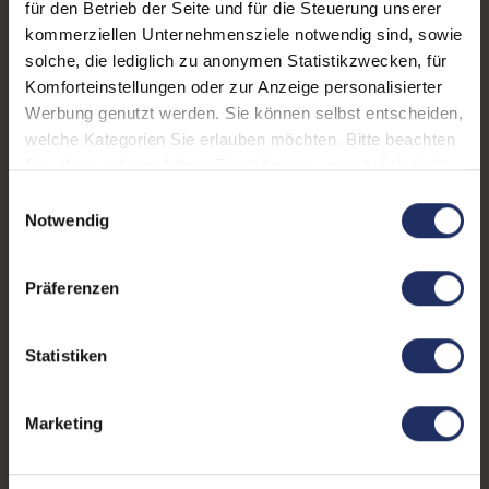
Onboard-Grafik:
Apple M2 Pro 16-Core-
für den Betrieb der Seite und für die Steuerung unserer
GPU
kommerziellen Unternehmensziele notwendig sind, sowie
solche, die lediglich zu anonymen Statistikzwecken, für
Fingerprintreader:
Ja
Komforteinstellungen oder zur Anzeige personalisierter
Werbung genutzt werden. Sie können selbst entscheiden,
Bildwiederholrate:
120Hz
welche Kategorien Sie erlauben möchten. Bitte beachten
Zustand:
Gebraucht
Sie, dass aufgrund Ihrer Einstellungen, womöglich nicht
alle Funktionen der Webseite zur Verfügung stehen.
Einwilligungsauswahl
Partnerprogramm:
Nein
Weitere Informationen finden Sie in
Notwendig
unserer Datenschutzerklärung.
Datenspeicher:
512 GB SSD
Präferenzen
Arbeitsspeicher:
16 GB DDR5
Prozessor:
Apple M2 Pro @ 3,49 GHz
Statistiken
GTIN/EAN:
0194253319207
Marketing
Maße (LxBxH):
221,2 x 312,6 x 15,5 mm
Gewicht:
1,6 kg