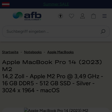
Summer SALE
um Hauptinhalt springen
Zur Navigation der B2B-Plattform springen
Startseite
-
Notebooks
-
Apple MacBooks
Apple MacBook Pro 14 (2023)
M2
14,2 Zoll - Apple M2 Pro @ 3,49 GHz -
16 GB DDR5 - 512 GB SSD - Silver -
3024 x 1964 - macOS
Bildergalerie überspringen