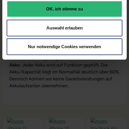
Herstellernummer:
MPHH3D/A
OK, ich stimme zu
Auswahl erlauben
Produktbeschreibung
Lieferumfang:
Notebook, Netzteil
Nur notwendige Cookies verwenden
Installation:
macOS vorinstalliert inklusive
Wiederherstellungsmöglichkeit auf Auslieferzustand.
Akku:
Jeder Akku wird auf Funktion geprüft. Die
Akku-Kapazität liegt im Normalfall deutlich über 60%.
Dennoch können wir keine Garantieleistungen auf
Akkulaufzeiten übernehmen.
Produktgalerie überspringen