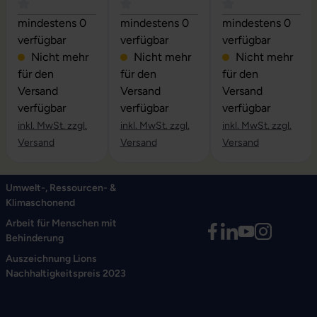
Durchschnittliche Bewertung von 0 von 5 Sternen
Durchschnittliche Bewertung von 0 vo
Durchschnittliche
mindestens 0
mindestens 0
mindestens 0
verfügbar
verfügbar
verfügbar
Nicht mehr
Nicht mehr
Nicht mehr
für den
für den
für den
Versand
Versand
Versand
verfügbar
verfügbar
verfügbar
inkl. MwSt. zzgl.
inkl. MwSt. zzgl.
inkl. MwSt. zzgl.
Versand
Versand
Versand
Umwelt-, Ressourcen- &
Klimaschonend
Arbeit für Menschen mit
Behinderung
Auszeichnung Lions
Nachhaltigkeitspreis 2023