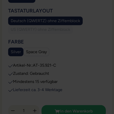
AUSWÄHLEN
TASTATURLAYOUT
Deutsch (QWERTZ) ohne Ziffernblock
US (QWERTY) ohne Ziffernblock
(Diese Option ist zurzeit nicht verfügbar.)
AUSWÄHLEN
FARBE
Silver
Space Gray
Artikel-Nr.:
AT-35.921-C
Zustand: Gebraucht
Mindestens 15 verfügbar
Lieferzeit ca. 3-4 Werktage
Produkt Anzahl: Gib den gewünschten Wert 
In den Warenkorb