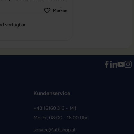
Merken
g von 0 von 5 Sternen
nd verfügbar
Kundenservice
+43 16160 313 - 141
Mo-Fr, 08:00 - 16:00 Uhr
service@afbshop.at