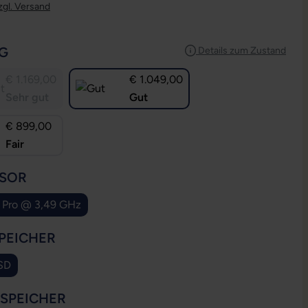
zgl. Versand
AUSWÄHLEN
G
Details zum Zustand
€ 1.169,00
€ 1.049,00
Sehr gut
Gut
€ 899,00
Fair
AUSWÄHLEN
SOR
 Pro @ 3,49 GHz
AUSWÄHLEN
PEICHER
SD
AUSWÄHLEN
SSPEICHER