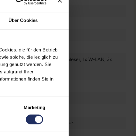
Über Cookies
nzendes Display
ookies, die für den Betrieb
ie solche, die lediglich zu
luetooth
, 1x HDMI
, 1x SD-Kartenleser
, 1x W-LAN
, 3x
bung genutzt werden. Sie
nderbolt
s aufgrund Ihrer
r anzeigen
formationen finden Sie in
 Zoll
n
Marketing
4 x 1964
tsch (QWERTZ) ohne Ziffernblock
le M2 Pro 16-Core-GPU