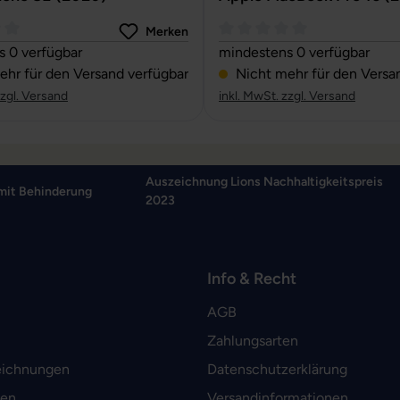
Merken
ttliche Bewertung von 0 von 5 Sternen
Durchschnittliche Bewertun
 0 verfügbar
mindestens 0 verfügbar
hr für den Versand verfügbar
Nicht mehr für den Versa
zzgl. Versand
inkl. MwSt. zzgl. Versand
Auszeichnung Lions Nachhaltigkeitspreis
mit Behinderung
2023
Info & Recht
AGB
Zahlungsarten
eichnungen
Datenschutzerklärung
men
Versandinformationen