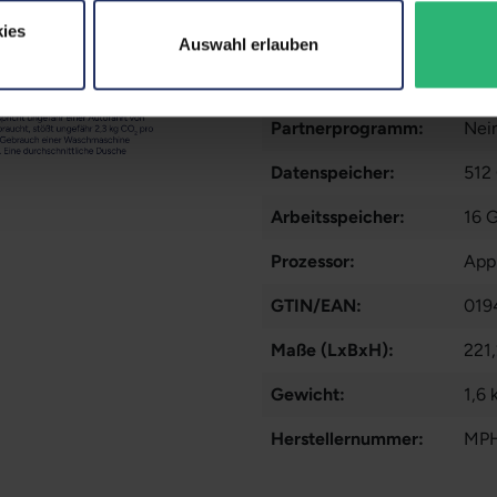
ies
Fingerprintreader:
Ja
Auswahl erlauben
Zustand:
Geb
Partnerprogramm:
Nei
Datenspeicher:
512
Arbeitsspeicher:
16 
Prozessor:
App
GTIN/EAN:
019
Maße (LxBxH):
221,
Gewicht:
1,6 
Herstellernummer:
MP