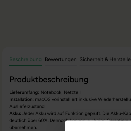
Beschreibung
Bewertungen
Sicherheit & Herstell
Produktbeschreibung
Lieferumfang:
Notebook, Netzteil
Installation:
macOS vorinstalliert inklusive Wiederherstell
Auslieferzustand.
Akku:
Jeder Akku wird auf Funktion geprüft. Die Akku-Kapa
deutlich über 60%. Dennoch können wir keine Garantielei
übernehmen.