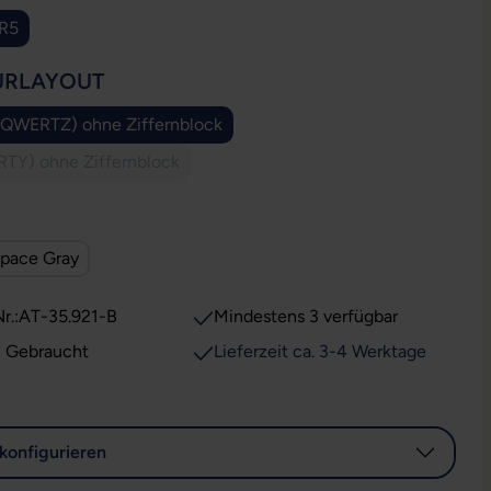
R5
AUSWÄHLEN
URLAYOUT
(QWERTZ) ohne Ziffernblock
TY) ohne Ziffernblock
(Diese Option ist zurzeit nicht verfügbar.)
USWÄHLEN
pace Gray
r.:
AT-35.921-B
Mindestens 3 verfügbar
: Gebraucht
Lieferzeit ca. 3-4 Werktage
konfigurieren