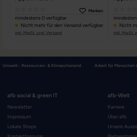
Merken
Durchschnittliche Bewertung von 0 von 5 Sternen
Durchschni
mindestens 0 verfügbar
mindestens
Nicht mehr für den Versand verfügbar
Nicht me
inkl. MwSt. zzgl. Versand
inkl. MwSt. 
Umwelt-, Ressourcen- & Klimaschonend
Arbeit für Menschen 
afb social & green IT
afb-Welt
Newsletter
Karriere
Impressum
Über afb
Lokale Shops
Unsere Ausz
Kontaktformular
Partnerstim