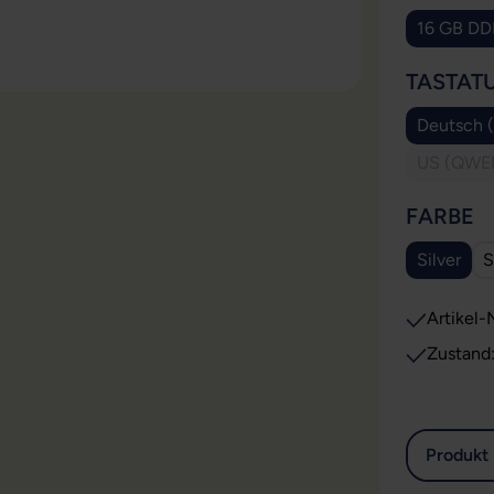
16 GB DD
TASTAT
Deutsch 
US (QWER
A
FARBE
Silver
S
Artikel-N
Zustand
Produkt 