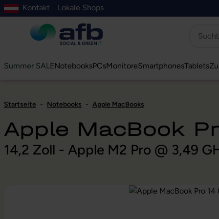
Kontakt
Lokale Shops
Hauptinhalt springen
ur Suche springen
Zur Hauptnavigation springen
Zur Navigation der B2B-Plattform springen
Summer SALE
Notebooks
PCs
Monitore
Smartphones
Tablets
Zu
Startseite
-
Notebooks
-
Apple MacBooks
Apple MacBook P
14,2 Zoll - Apple M2 Pro @ 3,49 G
Bildergalerie überspringen