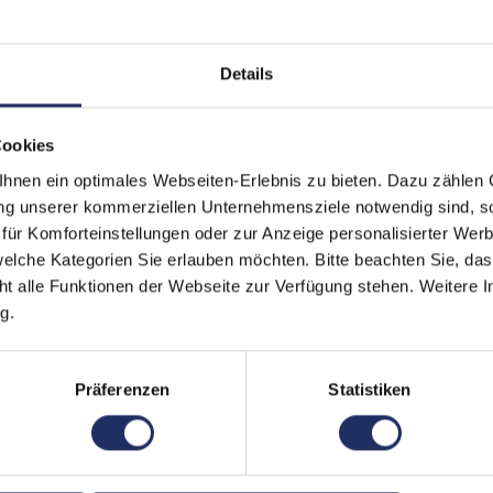
Prozessorkerne:
10
Details
Displayart:
Glä
Webcam:
Ja
Cookies
Tastaturbeleuchtung:
Ja
nen ein optimales Webseiten-Erlebnis zu bieten. Dazu zählen C
ung unserer kommerziellen Unternehmensziele notwendig sind, sow
Schnittstellen:
1x B
ür Komforteinstellungen oder zur Anzeige personalisierter Wer
Thu
elche Kategorien Sie erlauben möchten. Bitte beachten Sie, das
Meh
ht alle Funktionen der Webseite zur Verfügung stehen. Weitere In
Displaygröße:
14,2
g.
LTE:
Nei
Präferenzen
Statistiken
Displayauflösung:
302
Tastaturlayout:
Deu
Onboard-Grafik:
App