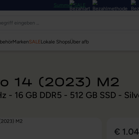
Summer SALE
behör
Marken
SALE
Lokale Shops
Über afb
ro 14 (2023) M2
Hz - 16 GB DDR5 - 512 GB SSD - Sil
€ 1.0