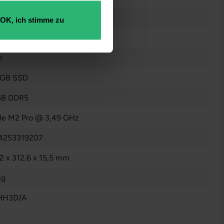
OK, ich stimme zu
raucht
n
 GB SSD
GB DDR5
le M2 Pro @ 3,49 GHz
4253319207
2 x 312,6 x 15,5 mm
kg
HH3D/A