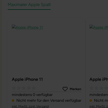
Maximaler Apple Spaß
Produktgalerie überspringen
Apple iPhone 11
Apple iP
Merken
Durchschnittliche Bewertung von 0 von 5 Sternen
Durchschni
mindestens 0 verfügbar
mindestens
Nicht mehr für den Versand verfügbar
Nicht me
inkl. MwSt. zzgl. Versand
inkl. MwSt. 