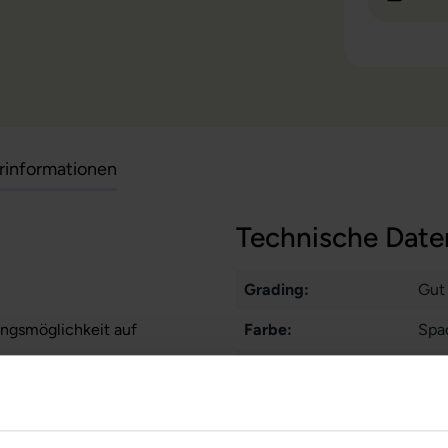
erinformationen
Technische Date
Grading:
Gut
ungsmöglichkeit auf
Farbe:
Spa
Betriebssystem:
ma
zität liegt im Normalfall
stungen auf Akkulaufzeiten
Prozessorkerne:
10