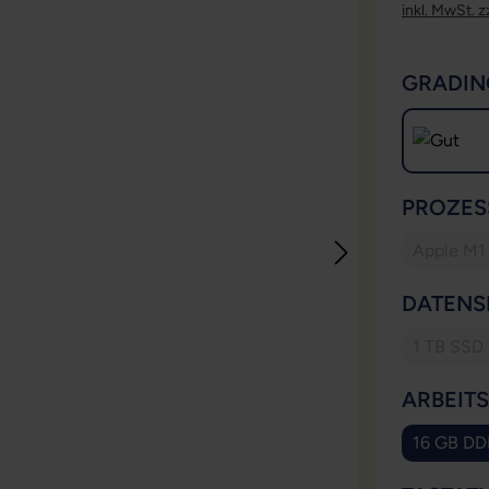
inkl. MwSt. z
GRADIN
PROZES
Apple M1
DATENS
1 TB SSD
(Diese
ARBEIT
16 GB DD