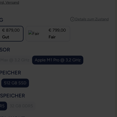
zgl. Versand
AUSWÄHLEN
G
Details zum Zustand
€ 879,00
€ 799,00
Gut
Fair
AUSWÄHLEN
SOR
 Max @ 3,2 GHz
Apple M1 Pro @ 3,2 GHz
(Diese Option ist zurzeit nicht verfügbar.)
AUSWÄHLEN
PEICHER
512 GB SSD
 Option ist zurzeit nicht verfügbar.)
AUSWÄHLEN
SSPEICHER
R5
32 GB DDR5
(Diese Option ist zurzeit nicht verfügbar.)