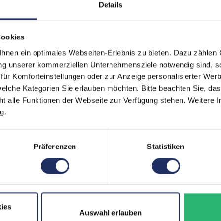
Displayart:
Glä
Details
Webcam:
Ja
Cookies
Tastaturbeleuchtung:
Ja
nen ein optimales Webseiten-Erlebnis zu bieten. Dazu zählen C
Schnittstellen:
1x 
ung unserer kommerziellen Unternehmensziele notwendig sind, sow
Kart
ür Komforteinstellungen oder zur Anzeige personalisierter Wer
Meh
elche Kategorien Sie erlauben möchten. Bitte beachten Sie, das
ht alle Funktionen der Webseite zur Verfügung stehen. Weitere In
Displaygröße:
14,2
g.
LTE:
Nei
Displayauflösung:
302
Präferenzen
Statistiken
Tastaturlayout:
Deu
Onboard-Grafik:
App
Fingerprintreader:
Ja
ies
Auswahl erlauben