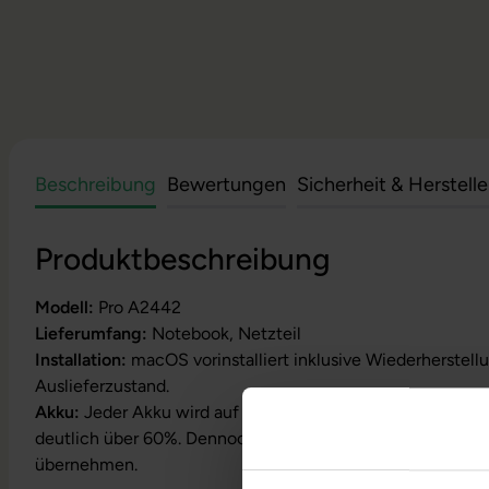
Beschreibung
Bewertungen
Sicherheit & Herstell
Produktbeschreibung
Modell:
Pro A2442
Lieferumfang:
Notebook, Netzteil
Installation:
macOS vorinstalliert inklusive Wiederherstell
Auslieferzustand.
Akku:
Jeder Akku wird auf Funktion geprüft. Die Akku-Kapa
deutlich über 60%. Dennoch können wir keine Garantielei
übernehmen.