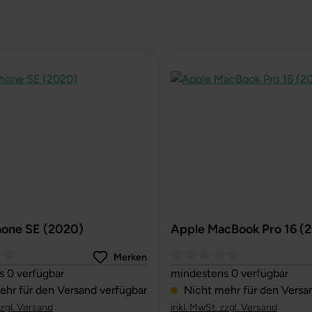
hone SE (2020)
Apple MacBook Pro 16 (
Merken
ttliche Bewertung von 0 von 5 Sternen
Durchschnittliche Bewertun
 0 verfügbar
mindestens 0 verfügbar
hr für den Versand verfügbar
Nicht mehr für den Versa
zzgl. Versand
inkl. MwSt. zzgl. Versand