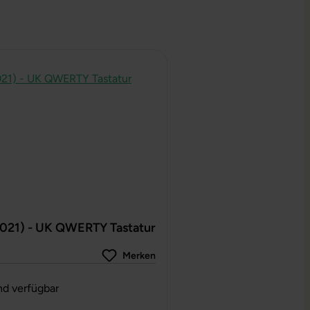
2021) - UK QWERTY Tastatur
Merken
g von 0 von 5 Sternen
nd verfügbar