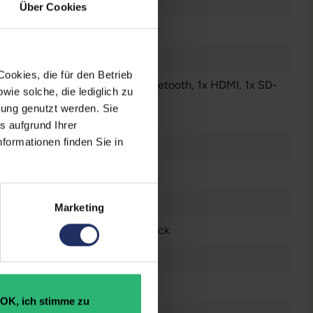
nzendes Display
Über Cookies
ookies, die für den Betrieb
Audio - Ausgang - 3.5 mm
, 1x Bluetooth
, 1x HDMI
, 1x SD-
ie solche, die lediglich zu
enleser
, 3x Thunderbolt
bung genutzt werden. Sie
r anzeigen
s aufgrund Ihrer
formationen finden Sie in
 Zoll
n
4 x 1964
Marketing
tsch (QWERTZ) ohne Ziffernblock
le M1 Pro 14‑Core GPU
OK, ich stimme zu