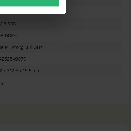
raucht
n
 GB SSD
GB DDR5
le M1 Pro @ 3,2 GHz
4252549070
2 x 312,6 x 15,5 mm
kg