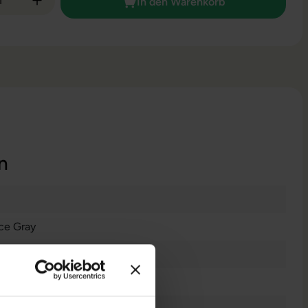
In den Warenkorb
n
ce Gray
cOS