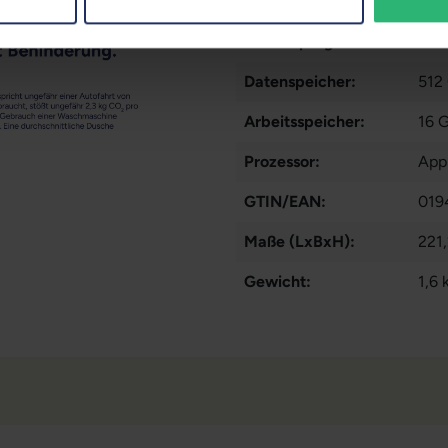
Zustand:
Geb
Partnerprogramm:
Nei
Datenspeicher:
512
Arbeitsspeicher:
16 
Prozessor:
App
GTIN/EAN:
019
Maße (LxBxH):
221,
Gewicht:
1,6 