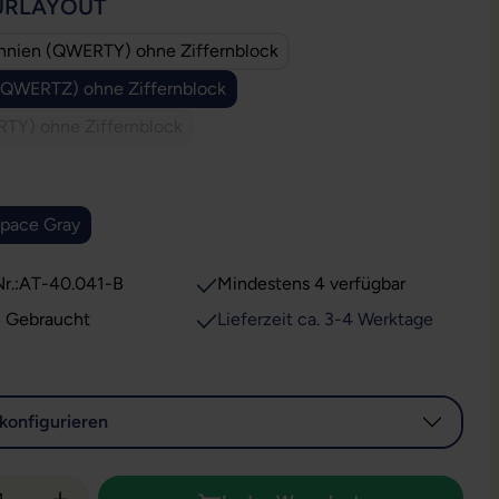
AUSWÄHLEN
URLAYOUT
annien (QWERTY) ohne Ziffernblock
(QWERTZ) ohne Ziffernblock
TY) ohne Ziffernblock
(Diese Option ist zurzeit nicht verfügbar.)
USWÄHLEN
pace Gray
ption ist zurzeit nicht verfügbar.)
r.:
AT-40.041-B
Mindestens 4 verfügbar
: Gebraucht
Lieferzeit ca. 3-4 Werktage
konfigurieren
 Anzahl: Gib den gewünschten Wert ein od