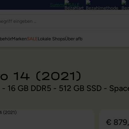
Summer SALE
behör
Marken
SALE
Lokale Shops
Über afb
o 14 (2021)
z - 16 GB DDR5 - 512 GB SSD - Spa
€ 879