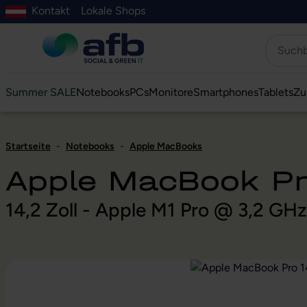
Kontakt
Lokale Shops
Hauptinhalt springen
ur Suche springen
Zur Hauptnavigation springen
Zur Navigation der B2B-Plattform springen
Summer SALE
Notebooks
PCs
Monitore
Smartphones
Tablets
Zu
Startseite
-
Notebooks
-
Apple MacBooks
Apple MacBook Pr
14,2 Zoll - Apple M1 Pro @ 3,2 GH
Bildergalerie überspringen