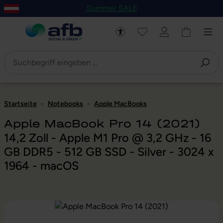
Summer SALE
um Hauptinhalt springen
Zur Navigation der B2B-Plattform springen
Startseite
-
Notebooks
-
Apple MacBooks
Apple MacBook Pro 14 (2021)
14,2 Zoll - Apple M1 Pro @ 3,2 GHz - 16
GB DDR5 - 512 GB SSD - Silver - 3024 x
1964 - macOS
Bildergalerie überspringen