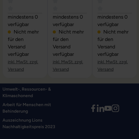
Durchschnittliche Bewertung von 0 von 5 Sternen
Durchschnittliche Bewertung von 0 vo
Durchschnittliche
mindestens 0
mindestens 0
mindestens 0
verfügbar
verfügbar
verfügbar
Nicht mehr
Nicht mehr
Nicht mehr
für den
für den
für den
Versand
Versand
Versand
verfügbar
verfügbar
verfügbar
inkl. MwSt. zzgl.
inkl. MwSt. zzgl.
inkl. MwSt. zzgl.
Versand
Versand
Versand
Umwelt-, Ressourcen- &
Klimaschonend
Arbeit für Menschen mit
Behinderung
Auszeichnung Lions
Nachhaltigkeitspreis 2023