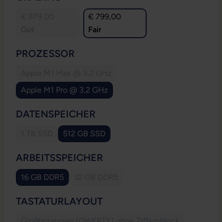
€ 879,00
€ 799,00
Gut
Fair
AUSWÄHLEN
PROZESSOR
Apple M1 Max @ 3,2 GHz
(Diese Option ist zurzeit nicht verfügbar.)
Apple M1 Pro @ 3,2 GHz
AUSWÄHLEN
DATENSPEICHER
1 TB SSD
512 GB SSD
(Diese Option ist zurzeit nicht verfügbar.)
AUSWÄHLEN
ARBEITSSPEICHER
16 GB DDR5
32 GB DDR5
(Diese Option ist zurzeit nicht verfügbar.
AUSWÄHLEN
TASTATURLAYOUT
Großbritannien (QWERTY) ohne Ziffernblock