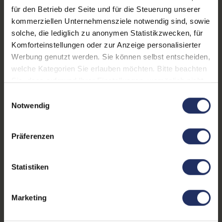
für den Betrieb der Seite und für die Steuerung unserer
Onboard-Grafik:
Apple M1 Pro 14‑Core GPU
kommerziellen Unternehmensziele notwendig sind, sowie
solche, die lediglich zu anonymen Statistikzwecken, für
Fingerprintreader:
Ja
Komforteinstellungen oder zur Anzeige personalisierter
Bildwiederholrate:
120Hz
Werbung genutzt werden. Sie können selbst entscheiden,
welche Kategorien Sie erlauben möchten. Bitte beachten
Zustand:
Gebraucht
Sie, dass aufgrund Ihrer Einstellungen, womöglich nicht
alle Funktionen der Webseite zur Verfügung stehen.
Partnerprogramm:
Nein
Einwilligungsauswahl
Weitere Informationen finden Sie in
Notwendig
Datenspeicher:
512 GB SSD
unserer Datenschutzerklärung.
Arbeitsspeicher:
16 GB DDR5
Präferenzen
Prozessor:
Apple M1 Pro @ 3,2 GHz
Statistiken
GTIN/EAN:
0194252549995
Maße (LxBxH):
221,2 x 312,6 x 15,5 mm
Marketing
Gewicht:
1,6 kg