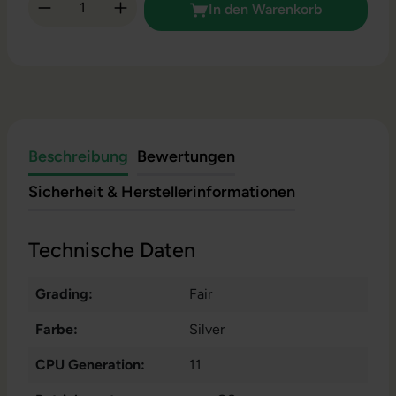
Produkt Anzahl: Gib den gewünschten Wert 
In den Warenkorb
Beschreibung
Bewertungen
Sicherheit & Herstellerinformationen
Technische Daten
Grading:
Fair
Farbe:
Silver
CPU Generation:
11