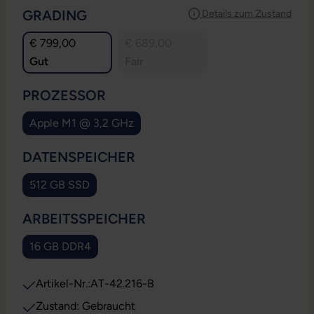
AUSWÄHLEN
GRADING
Details zum Zustand
€ 799,00
€ 689,00
Gut
Fair
AUSWÄHLEN
PROZESSOR
Apple M1 @ 3,2 GHz
(Diese Option ist zurzeit nicht verfügbar.)
AUSWÄHLEN
DATENSPEICHER
512 GB SSD
(Diese Option ist zurzeit nicht verfügbar.)
AUSWÄHLEN
ARBEITSSPEICHER
16 GB DDR4
(Diese Option ist zurzeit nicht verfügbar.)
Artikel-Nr.:
AT-42.216-B
Zustand: Gebraucht