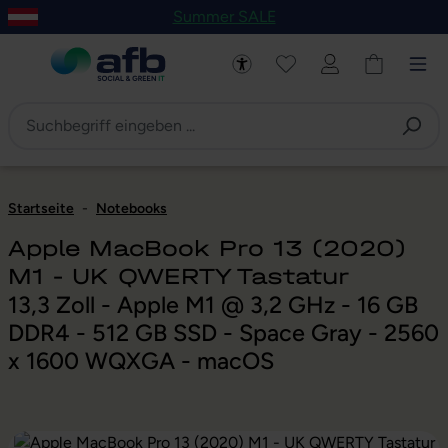
Summer SALE
um Hauptinhalt springen
Zur Navigation der B2B-Plattform springen
Startseite
-
Notebooks
Apple MacBook Pro 13 (2020)
M1 - UK QWERTY Tastatur
13,3 Zoll - Apple M1 @ 3,2 GHz - 16 GB
DDR4 - 512 GB SSD - Space Gray - 2560
x 1600 WQXGA - macOS
Bildergalerie überspringen