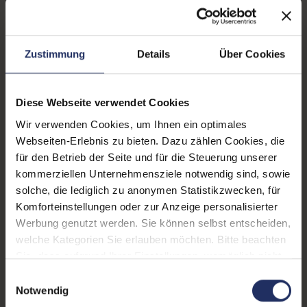
Fingerprintreader:
Ja
Zustand:
Gebraucht
Zustimmung
Details
Über Cookies
Partnerprogramm:
Nein
Diese Webseite verwendet Cookies
Datenspeicher:
512 GB SSD
Wir verwenden Cookies, um Ihnen ein optimales
Arbeitsspeicher:
16 GB DDR4
Webseiten-Erlebnis zu bieten. Dazu zählen Cookies, die
für den Betrieb der Seite und für die Steuerung unserer
Prozessor:
Apple M1 @ 3,2 GHz
kommerziellen Unternehmensziele notwendig sind, sowie
GTIN/EAN:
0194252165751
solche, die lediglich zu anonymen Statistikzwecken, für
Komforteinstellungen oder zur Anzeige personalisierter
Maße (LxBxH):
212,4 x 304,1 x 15,6 mm
Werbung genutzt werden. Sie können selbst entscheiden,
welche Kategorien Sie erlauben möchten. Bitte beachten
Gewicht:
1,4 kg
Sie, dass aufgrund Ihrer Einstellungen, womöglich nicht
Herstellernummer:
MYDC2LL/A
alle Funktionen der Webseite zur Verfügung stehen.
Einwilligungsauswahl
Weitere Informationen finden Sie in
Notwendig
unserer Datenschutzerklärung.