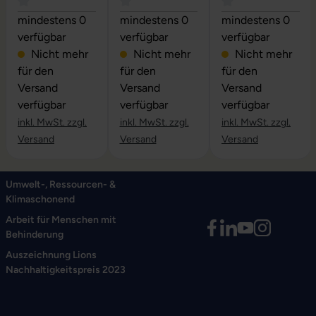
Durchschnittliche Bewertung von 0 von 5 Sternen
Durchschnittliche Bewertung von 0 vo
Durchschnittliche
mindestens 0
mindestens 0
mindestens 0
verfügbar
verfügbar
verfügbar
Nicht mehr
Nicht mehr
Nicht mehr
für den
für den
für den
Versand
Versand
Versand
verfügbar
verfügbar
verfügbar
inkl. MwSt. zzgl.
inkl. MwSt. zzgl.
inkl. MwSt. zzgl.
Versand
Versand
Versand
Umwelt-, Ressourcen- &
Klimaschonend
Arbeit für Menschen mit
Behinderung
Auszeichnung Lions
Nachhaltigkeitspreis 2023