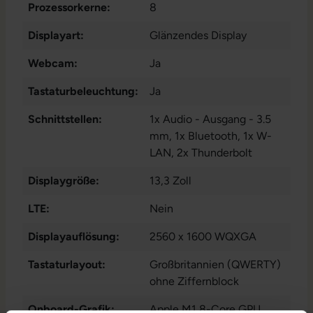
Prozessorkerne:
8
Displayart:
Glänzendes Display
Webcam:
Ja
Tastaturbeleuchtung:
Ja
Schnittstellen:
1x Audio - Ausgang - 3.5
mm
, 1x Bluetooth
, 1x W-
LAN
, 2x Thunderbolt
Displaygröße:
13,3 Zoll
LTE:
Nein
Displayauflösung:
2560 x 1600 WQXGA
Tastaturlayout:
Großbritannien (QWERTY)
ohne Ziffernblock
Onboard-Grafik:
Apple M1 8-Core GPU