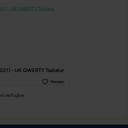
2021) - UK QWERTY Tastatur
Merken
g von 0 von 5 Sternen
nd verfügbar