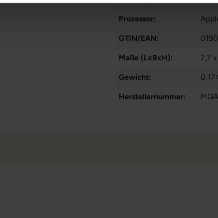
Prozessor:
Appl
GTIN/EAN:
0190
Maße (LxBxH):
7,7 
Gewicht:
0,17
Herstellernummer:
MQA