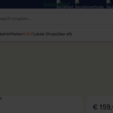
Summer SALE
behör
Marken
SALE
Lokale Shops
Über afb
€ 159