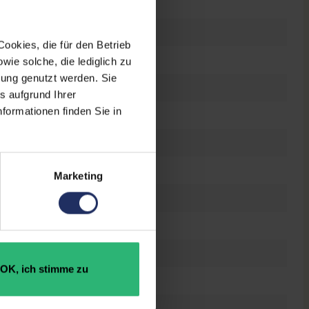
4G
ookies, die für den Betrieb
D
ie solche, die lediglich zu
bung genutzt werden. Sie
ppi
s aufgrund Ihrer
formationen finden Sie in
egapixel
o-Sim
Marketing
ghtning
aucht
GB
OK, ich stimme zu