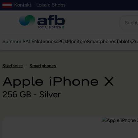
Kontakt
Lokale Shops
Hauptinhalt springen
ur Suche springen
Zur Hauptnavigation springen
Zur Navigation der B2B-Plattform springen
Summer SALE
Notebooks
PCs
Monitore
Smartphones
Tablets
Zu
Startseite
-
Smartphones
Apple iPhone X
256 GB - Silver
Bildergalerie überspringen