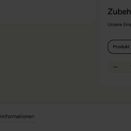
Zubeh
Unsere Emp
Produkt 
Produkt
erinformationen