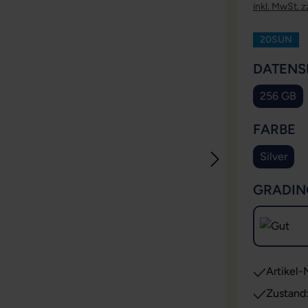
inkl. MwSt. z
20SUN
DATENS
256 GB
A
FARBE
Silver
GRADIN
Artikel-N
Zustand