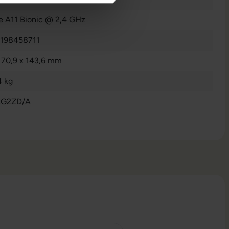
e A11 Bionic @ 2,4 GHz
198458711
x 70,9 x 143,6 mm
4 kg
G2ZD/A