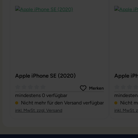
Apple iPhone SE (2020)
Apple iP
Merken
Durchschnittliche Bewertung von 0 von 5 Sternen
Durchschni
mindestens 0 verfügbar
mindestens
Nicht mehr für den Versand verfügbar
Nicht me
inkl. MwSt. zzgl. Versand
inkl. MwSt. 