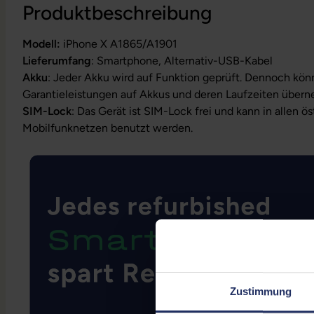
Produktbeschreibung
Modell:
iPhone X A1865/A1901
Lieferumfang
: Smartphone, Alternativ-USB-Kabel
Akku
: Jeder Akku wird auf Funktion geprüft. Dennoch kön
Garantieleistungen auf Akkus und deren Laufzeiten über
SIM-Lock
: Das Gerät ist SIM-Lock frei und kann in allen ö
Mobilfunknetzen benutzt werden.
Zustimmung