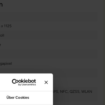
n
 x 1125
oll
r
gapixel
 Bluetooth
, Galileo
, GLONASS
, GPS
, NFC
, QZSS
, WLAN
 anzeigen
Über Cookies