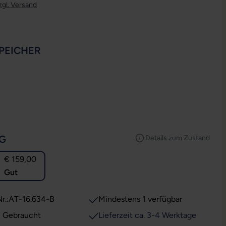
zgl. Versand
AUSWÄHLEN
PEICHER
USWÄHLEN
AUSWÄHLEN
G
Details zum Zustand
€ 159,00
Gut
r.:
AT-16.634-B
Mindestens 1 verfügbar
: Gebraucht
Lieferzeit ca. 3-4 Werktage