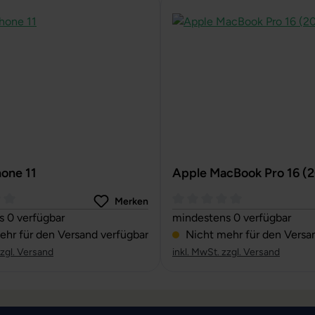
hone 11
Apple MacBook Pro 16 (
Merken
ttliche Bewertung von 0 von 5 Sternen
Durchschnittliche Bewertun
 0 verfügbar
mindestens 0 verfügbar
hr für den Versand verfügbar
Nicht mehr für den Versa
zzgl. Versand
inkl. MwSt. zzgl. Versand