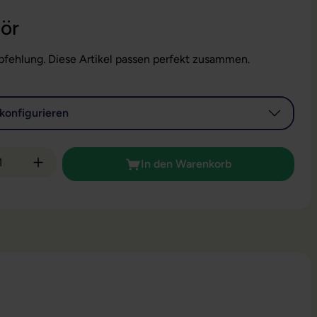
ör
fehlung. Diese Artikel passen perfekt zusammen.
konfigurieren
 Anzahl: Gib den gewünschten Wert ein od
In den Warenkorb