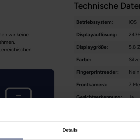
Technische Date
Betriebssystem:
iOS
nen wir keine
Displayauflösung:
2436
nehmen.
Displaygröße:
5,8 Z
sterreichischen
Farbe:
Silve
Fingerprintreader:
Nein
Frontkamera:
7 Me
Gesichtserkennung:
Ja
Grading:
Gut
Kommunikation:
LTE
,
Mehr
Details