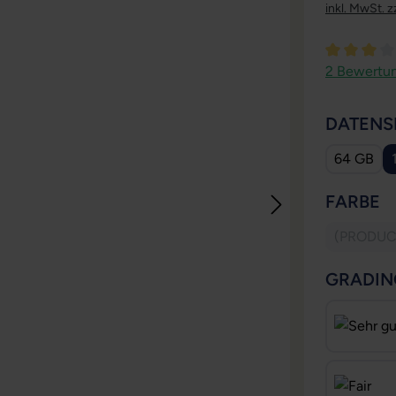
inkl. MwSt. z
Durchschni
2 Bewertu
DATENS
64 GB
A
FARBE
(PRODUC
(D
GRADIN