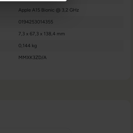
Apple A15 Bionic @ 3,2 GHz
0194253014355
7,3 x 67,3 x 138,4 mm
0,144 kg
MMXK3ZD/A