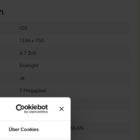
n
iOS
1334 x 750
4,7 Zoll
Starlight
Ja
7 Megapixel
Nein
Gut
Bluetooth
, GPS
, NFC
, WLAN
Über Cookies