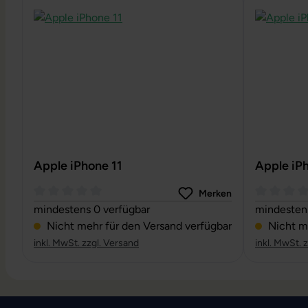
Apple iPhone 11
Apple iP
Merken
Durchschnittliche Bewertung von 0 von 5 Sternen
Durchschni
mindestens 0 verfügbar
mindestens
Nicht mehr für den Versand verfügbar
Nicht me
inkl. MwSt. zzgl. Versand
inkl. MwSt. 