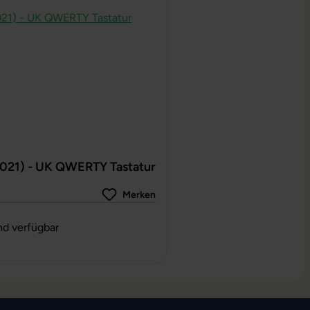
2021) - UK QWERTY Tastatur
Merken
g von 0 von 5 Sternen
nd verfügbar