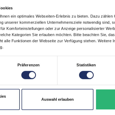
Markteinführung:
Cookies
Mobilfunk:
nen ein optimales Webseiten-Erlebnis zu bieten. Dazu zählen C
Paneltyp:
ung unserer kommerziellen Unternehmensziele notwendig sind, sow
ür Komforteinstellungen oder zur Anzeige personalisierter Wer
Pixeldichte:
elche Kategorien Sie erlauben möchten. Bitte beachten Sie, das
ht alle Funktionen der Webseite zur Verfügung stehen. Weitere In
Prozessorkerne:
g.
Rückkamera:
SIM-Kartenslot:
Präferenzen
Statistiken
Schnittstellen:
Zustand:
Datenspeicher:
ies
Auswahl erlauben
Partnerprogramm:
Arbeitsspeicher: