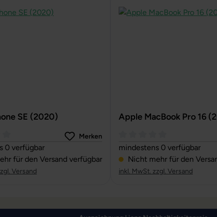
hone SE (2020)
Apple MacBook Pro 16 (
Merken
ttliche Bewertung von 0 von 5 Sternen
Durchschnittliche Bewertun
 0 verfügbar
mindestens 0 verfügbar
hr für den Versand verfügbar
Nicht mehr für den Versa
zzgl. Versand
inkl. MwSt. zzgl. Versand