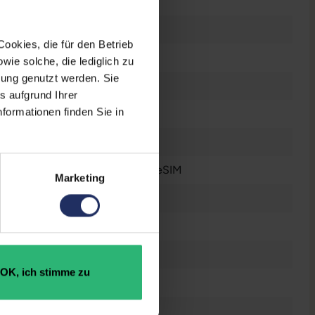
2022
5G
ookies, die für den Betrieb
IPS-LCD
ie solche, die lediglich zu
bung genutzt werden. Sie
326 ppi
s aufgrund Ihrer
formationen finden Sie in
6
12 Megapixel
Dual-SIM
, Nano-Sim
, eSIM
Marketing
1x Lightning
Gebraucht
128 GB
OK, ich stimme zu
Ja
4 GB