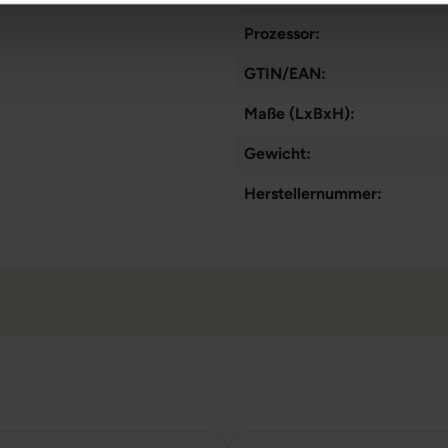
Prozessor:
GTIN/EAN:
Maße (LxBxH):
Gewicht:
Herstellernummer: