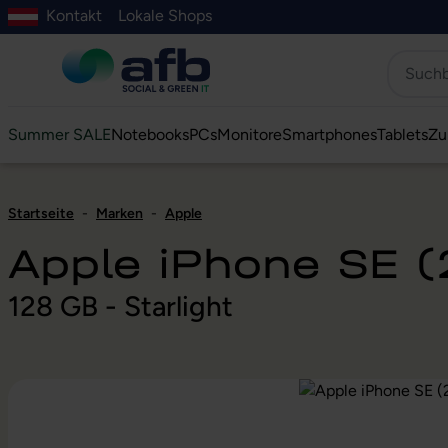
Kontakt
Lokale Shops
Hauptinhalt springen
ur Suche springen
Zur Hauptnavigation springen
Zur Navigation der B2B-Plattform springen
Summer SALE
Notebooks
PCs
Monitore
Smartphones
Tablets
Zu
Startseite
-
Marken
-
Apple
Apple iPhone SE 
128 GB - Starlight
Bildergalerie überspringen