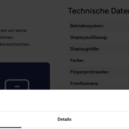
Technische Date
Betriebssystem:
nen wir keine
nehmen.
Displayauflösung:
sterreichischen
Displaygröße:
Farbe:
Fingerprintreader:
Frontkamera:
Gesichtserkennung:
Grading:
Kommunikation:
Details