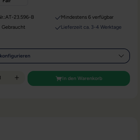
Fair
r.:
AT-23.596-B
Mindestens 6 verfügbar
: Gebraucht
Lieferzeit ca. 3-4 Werktage
konfigurieren
 Anzahl: Gib den gewünschten Wert ein od
In den Warenkorb