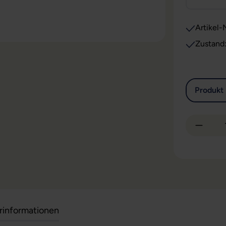
Artikel-N
Zustand
Produkt 
Produkt
erinformationen