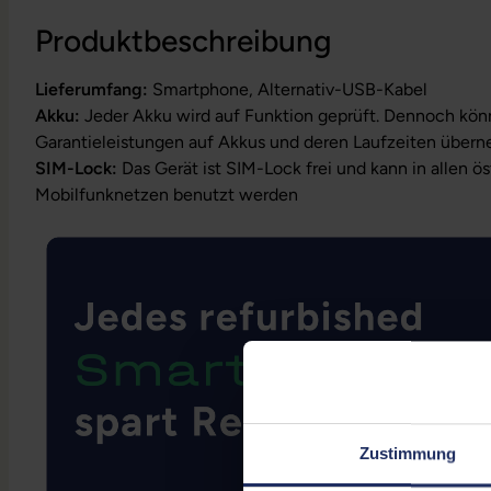
Produktbeschreibung
Lieferumfang:
Smartphone, Alternativ-USB-Kabel
Akku:
Jeder Akku wird auf Funktion geprüft. Dennoch kön
Garantieleistungen auf Akkus und deren Laufzeiten über
SIM-Lock:
Das Gerät ist SIM-Lock frei und kann in allen ö
Mobilfunknetzen benutzt werden
Zustimmung