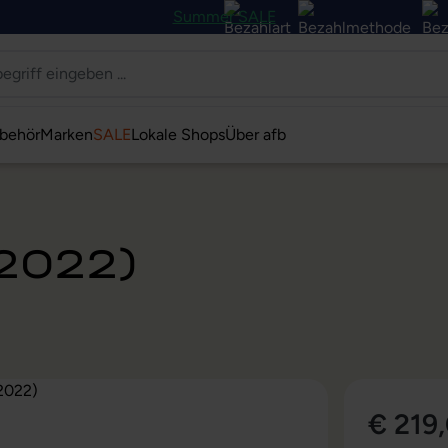
Summer SALE
behör
Marken
SALE
Lokale Shops
Über afb
(2022)
€ 219