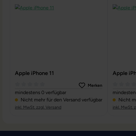
Apple iPhone 11
Apple iP
Merken
Durchschnittliche Bewertung von 0 von 5 Sternen
Durchschni
mindestens 0 verfügbar
mindestens
Nicht mehr für den Versand verfügbar
Nicht me
inkl. MwSt. zzgl. Versand
inkl. MwSt. 