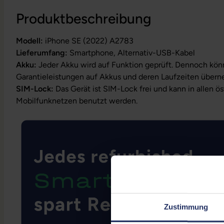
Produktbeschreibung
Modell:
iPhone SE (2022) A2783
Lieferumfang:
Smartphone, Alternativ-USB-Kabel
Akku:
Jeder Akku wird auf Funktion geprüft. Dennoch kön
Garantieleistungen auf Akkus und deren Laufzeiten über
SIM-Lock:
Das Gerät ist SIM-Lock frei und kann in allen ö
Mobilfunknetzen benutzt werden.
Zustimmung