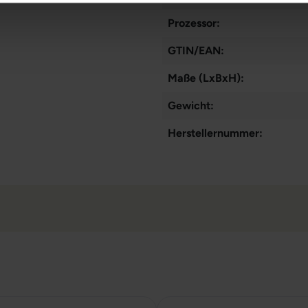
Prozessor:
GTIN/EAN:
Maße (LxBxH):
Gewicht:
Herstellernummer: