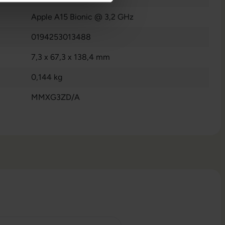
Apple A15 Bionic @ 3,2 GHz
0194253013488
7,3 x 67,3 x 138,4 mm
0,144 kg
MMXG3ZD/A