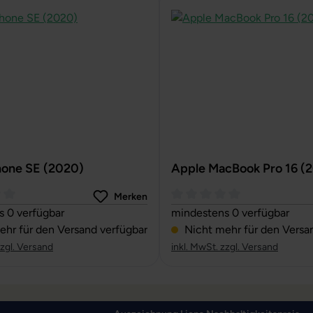
hone SE (2020)
Apple MacBook Pro 16 (
Merken
ttliche Bewertung von 0 von 5 Sternen
Durchschnittliche Bewertun
 0 verfügbar
mindestens 0 verfügbar
hr für den Versand verfügbar
Nicht mehr für den Versa
zzgl. Versand
inkl. MwSt. zzgl. Versand