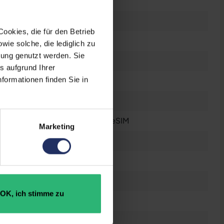
2022
5G
ookies, die für den Betrieb
IPS-LCD
ie solche, die lediglich zu
bung genutzt werden. Sie
326 ppi
s aufgrund Ihrer
formationen finden Sie in
6
12 Megapixel
Dual-SIM
, Nano-Sim
, eSIM
Marketing
1x Lightning
Gebraucht
64 GB
OK, ich stimme zu
Ja
4 GB