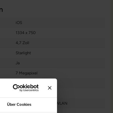
n
iOS
1334 x 750
4,7 Zoll
Starlight
Ja
7 Megapixel
Nein
Gut
Bluetooth
, GPS
, NFC
, WLAN
Über Cookies