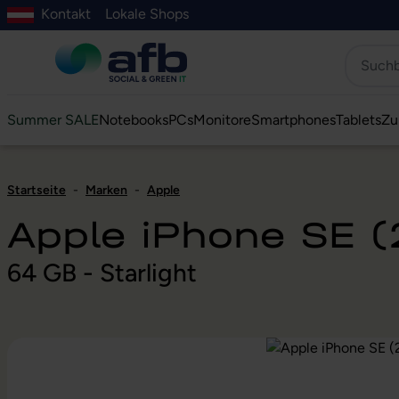
Kontakt
Lokale Shops
Hauptinhalt springen
ur Suche springen
Zur Hauptnavigation springen
Zur Navigation der B2B-Plattform springen
Summer SALE
Notebooks
PCs
Monitore
Smartphones
Tablets
Zu
Startseite
-
Marken
-
Apple
Apple iPhone SE 
64 GB - Starlight
Bildergalerie überspringen