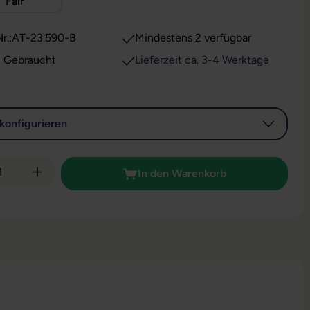
Fair
r.:
AT-23.590-B
Mindestens 2 verfügbar
: Gebraucht
Lieferzeit ca. 3-4 Werktage
konfigurieren
 Anzahl: Gib den gewünschten Wert ein od
In den Warenkorb