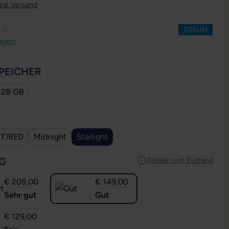
zgl. Versand
20SUN
ttliche Bewertung von 3 von 5 Sternen
ngen
AUSWÄHLEN
PEICHER
128 GB
USWÄHLEN
T)RED
Midnight
Starlight
AUSWÄHLEN
G
Details zum Zustand
€ 209,00
€ 149,00
Sehr gut
Gut
€ 129,00