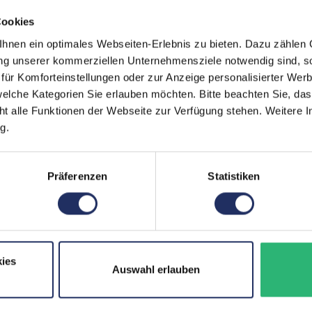
Markteinführung:
Cookies
Mobilfunk:
nen ein optimales Webseiten-Erlebnis zu bieten. Dazu zählen C
Paneltyp:
ung unserer kommerziellen Unternehmensziele notwendig sind, sow
ür Komforteinstellungen oder zur Anzeige personalisierter Wer
Pixeldichte:
elche Kategorien Sie erlauben möchten. Bitte beachten Sie, das
ht alle Funktionen der Webseite zur Verfügung stehen. Weitere In
Prozessorkerne:
g.
Rückkamera:
SIM-Kartenslot:
Präferenzen
Statistiken
Schnittstellen:
Zustand:
Datenspeicher:
ies
Auswahl erlauben
Partnerprogramm:
Arbeitsspeicher: