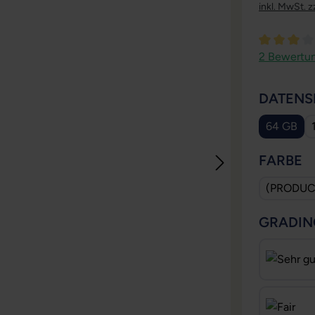
inkl. MwSt. z
Durchschni
2 Bewertu
DATENS
64 GB
A
FARBE
(PRODUC
GRADIN