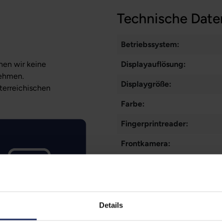
Technische Date
Betriebssystem:
nen wir keine
Displayauflösung:
nehmen.
Displaygröße:
sterreichischen
Farbe:
Fingerprintreader:
Frontkamera:
Gesichtserkennung:
Grading:
Kommunikation:
Details