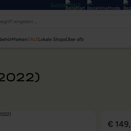
Summer SALE
behör
Marken
SALE
Lokale Shops
Über afb
(2022)
€ 149