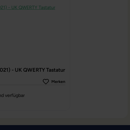
2021) - UK QWERTY Tastatur
Merken
g von 0 von 5 Sternen
nd verfügbar