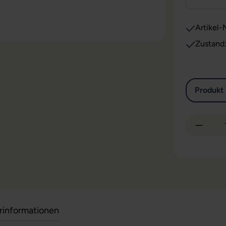
Artikel-N
Zustand
Produkt 
Produkt
erinformationen