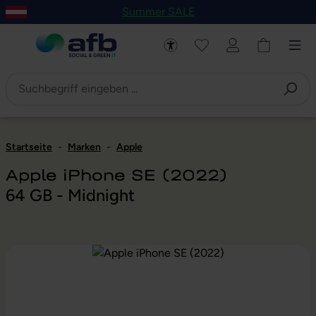
Summer SALE
um Hauptinhalt springen
Zur Navigation der B2B-Plattform springen
Startseite
-
Marken
-
Apple
Apple iPhone SE (2022)
64 GB - Midnight
Bildergalerie überspringen