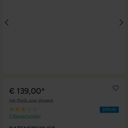
€ 139,00*
inkl. MwSt. zzgl. Versand
20SUN
Durchschnittliche Bewertung von 3 von 5 Sternen
2 Bewertungen