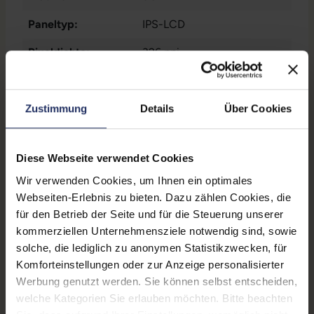
Paneltyp:
IPS-LCD
Pixeldichte:
326 ppi
Prozessorkerne:
6
Rückkamera:
12 Megapixel
Zustimmung
Details
Über Cookies
SIM-Kartenslot:
Dual-SIM
, Nano-Sim
, eSIM
Diese Webseite verwendet Cookies
Schnittstellen:
1x Lightning
Wir verwenden Cookies, um Ihnen ein optimales
Zustand:
Gebraucht
Webseiten-Erlebnis zu bieten. Dazu zählen Cookies, die
für den Betrieb der Seite und für die Steuerung unserer
Datenspeicher:
64 GB
kommerziellen Unternehmensziele notwendig sind, sowie
solche, die lediglich zu anonymen Statistikzwecken, für
Partnerprogramm:
Ja
Komforteinstellungen oder zur Anzeige personalisierter
Arbeitsspeicher:
4 GB
Werbung genutzt werden. Sie können selbst entscheiden,
welche Kategorien Sie erlauben möchten. Bitte beachten
Prozessor:
Apple A15 Bionic @ 3,2 GHz