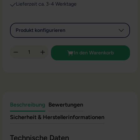
Lieferzeit ca. 3-4 Werktage
Produkt konfigurieren
Produkt Anzahl: Gib den gewünschten Wert 
In den Warenkorb
Beschreibung
Bewertungen
Sicherheit & Herstellerinformationen
Technische Daten