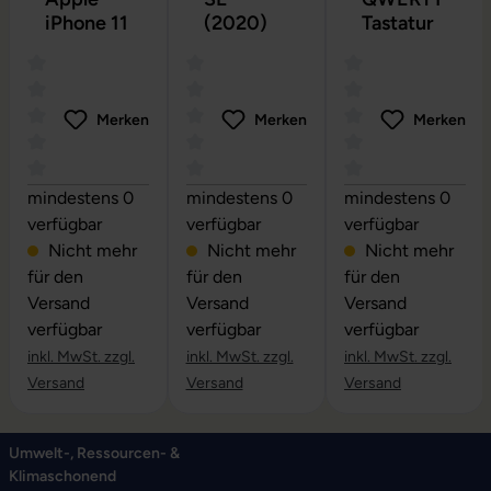
iPhone 11
(2020)
Tastatur
Merken
Merken
Merken
Durchschnittliche Bewertung von 0 von 5 Sternen
Durchschnittliche Bewertung von 0 vo
Durchschnittliche
mindestens 0
mindestens 0
mindestens 0
verfügbar
verfügbar
verfügbar
Nicht mehr
Nicht mehr
Nicht mehr
für den
für den
für den
Versand
Versand
Versand
verfügbar
verfügbar
verfügbar
inkl. MwSt. zzgl.
inkl. MwSt. zzgl.
inkl. MwSt. zzgl.
Versand
Versand
Versand
Umwelt-, Ressourcen- &
Klimaschonend