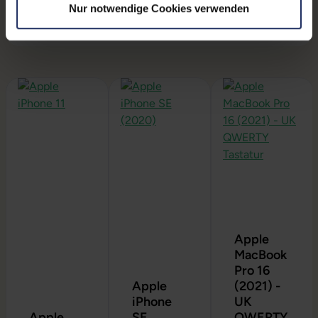
Nur notwendige Cookies verwenden
Produktgalerie überspringen
Apple
MacBook
Pro 16
Apple
(2021) -
iPhone
UK
Apple
SE
QWERTY