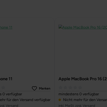
hone 11
Apple MacBook Pro 16 (
Merken
ttliche Bewertung von 0 von 5 Sternen
Durchschnittliche Bewertun
 0 verfügbar
mindestens 0 verfügbar
hr für den Versand verfügbar
Nicht mehr für den Versa
zzgl. Versand
inkl. MwSt. zzgl. Versand