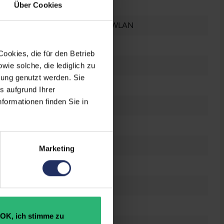
Gut
Über Cookies
Bluetooth
, GPS
, NFC
, WLAN
2017
ookies, die für den Betrieb
LTE 4G
ie solche, die lediglich zu
bung genutzt werden. Sie
IPS-LCD
s aufgrund Ihrer
formationen finden Sie in
326 ppi
6
12 Megapixel
Marketing
Single-SIM
, Nano-Sim
1x Lightning
Gebraucht
OK, ich stimme zu