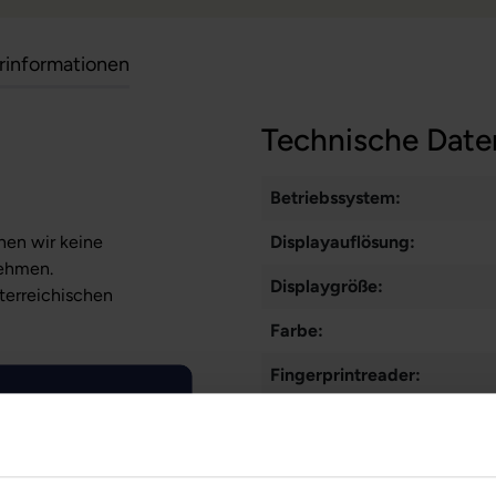
erinformationen
Technische Date
Betriebssystem:
nen wir keine
Displayauflösung:
nehmen.
Displaygröße:
sterreichischen
Farbe:
Fingerprintreader:
Frontkamera:
Gesichtserkennung: