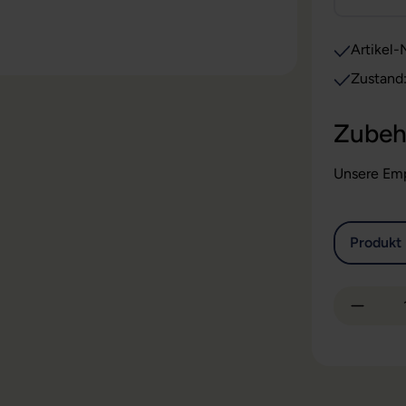
Artikel-N
Zustand
Zubeh
Unsere Emp
Produkt 
Produkt