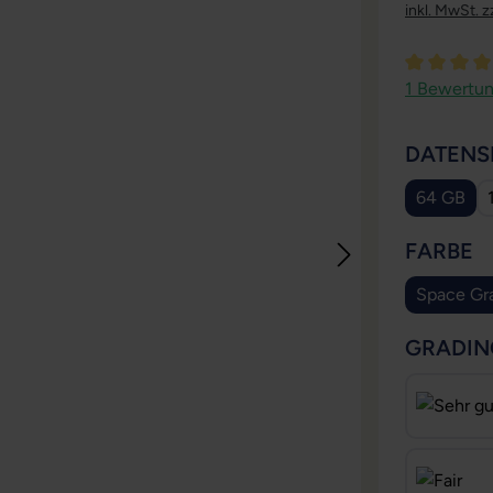
inkl. MwSt. z
Durchschni
1 Bewertu
DATENS
64 GB
A
FARBE
Space Gr
GRADIN