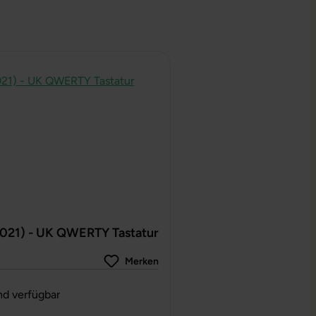
2021) - UK QWERTY Tastatur
Merken
g von 0 von 5 Sternen
nd verfügbar