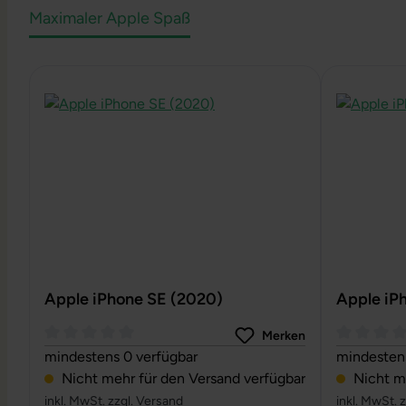
Maximaler Apple Spaß
Produktgalerie überspringen
Apple iPhone SE (2020)
Apple iP
Merken
Durchschnittliche Bewertung von 0 von 5 Sternen
Durchschni
mindestens 0 verfügbar
mindestens
Nicht mehr für den Versand verfügbar
Nicht me
inkl. MwSt. zzgl. Versand
inkl. MwSt. 