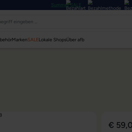
Summer SALE
behör
Marken
SALE
Lokale Shops
Über afb
€ 59,