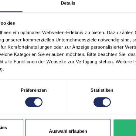
Grading:
Details
Kommunikation:
Cookies
Markteinführung:
nen ein optimales Webseiten-Erlebnis zu bieten. Dazu zählen C
Mobilfunk:
ung unserer kommerziellen Unternehmensziele notwendig sind, sow
ür Komforteinstellungen oder zur Anzeige personalisierter Wer
Paneltyp:
elche Kategorien Sie erlauben möchten. Bitte beachten Sie, das
ht alle Funktionen der Webseite zur Verfügung stehen. Weitere In
Pixeldichte:
g.
Prozessorkerne:
Rückkamera:
Präferenzen
Statistiken
SIM-Kartenslot:
Schnittstellen:
Zustand:
ies
Auswahl erlauben