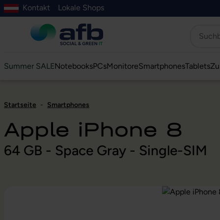
Kontakt
Lokale Shops
Hauptinhalt springen
ur Suche springen
Zur Hauptnavigation springen
Zur Navigation der B2B-Plattform springen
Summer SALE
Notebooks
PCs
Monitore
Smartphones
Tablets
Zu
Startseite
-
Smartphones
Apple iPhone 8
64 GB - Space Gray - Single-SIM
Bildergalerie überspringen