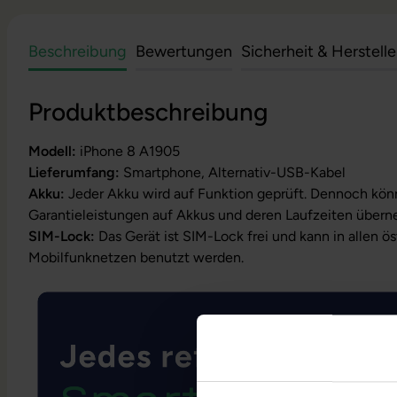
Beschreibung
Bewertungen
Sicherheit & Herstell
Produktbeschreibung
Modell:
iPhone 8 A1905
Lieferumfang:
Smartphone, Alternativ-USB-Kabel
Akku:
Jeder Akku wird auf Funktion geprüft. Dennoch kön
Garantieleistungen auf Akkus und deren Laufzeiten über
SIM-Lock:
Das Gerät ist SIM-Lock frei und kann in allen ö
Mobilfunknetzen benutzt werden.