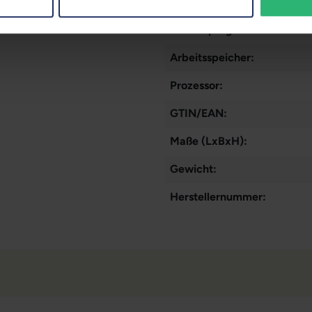
Datenspeicher:
Partnerprogramm:
Arbeitsspeicher:
Prozessor:
GTIN/EAN:
Maße (LxBxH):
Gewicht:
Herstellernummer: