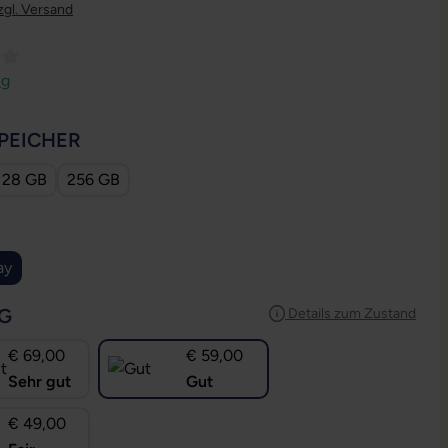
zgl. Versand
ttliche Bewertung von 4 von 5 Sternen
ng
AUSWÄHLEN
PEICHER
128 GB
256 GB
USWÄHLEN
ay
AUSWÄHLEN
G
Details zum Zustand
€ 69,00
€ 59,00
Sehr gut
Gut
€ 49,00