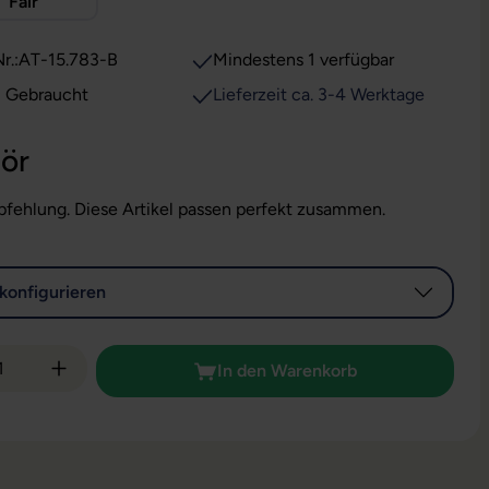
Fair
r.:
AT-15.783-B
Mindestens 1 verfügbar
: Gebraucht
Lieferzeit ca. 3-4 Werktage
ör
fehlung. Diese Artikel passen perfekt zusammen.
konfigurieren
 Anzahl: Gib den gewünschten Wert ein od
In den Warenkorb