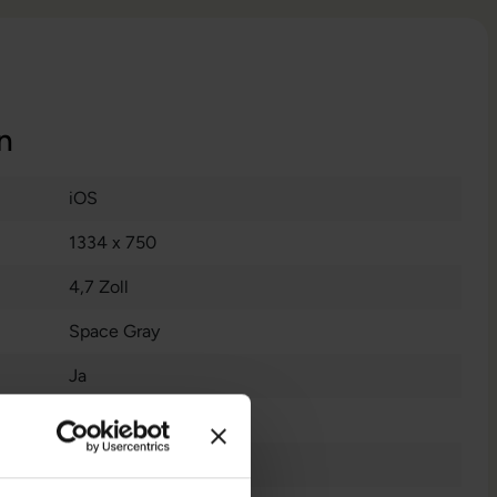
n
iOS
1334 x 750
4,7 Zoll
Space Gray
Ja
7 Megapixel
Nein