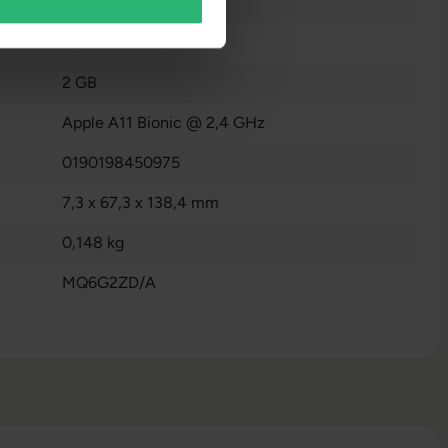
64 GB
Nein
2 GB
Apple A11 Bionic @ 2,4 GHz
0190198450975
7,3 x 67,3 x 138,4 mm
0,148 kg
MQ6G2ZD/A