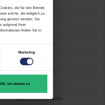
OLED
ookies, die für den Betrieb
ie solche, die lediglich zu
460 ppi
bung genutzt werden. Sie
6
s aufgrund Ihrer
formationen finden Sie in
12 Megapixel
Dual-SIM
, eSIM
1x Lightning
Marketing
Gebraucht
128 GB
Nein
OK, ich stimme zu
6 GB
Apple A15 Bionic @ 3,2 GHz