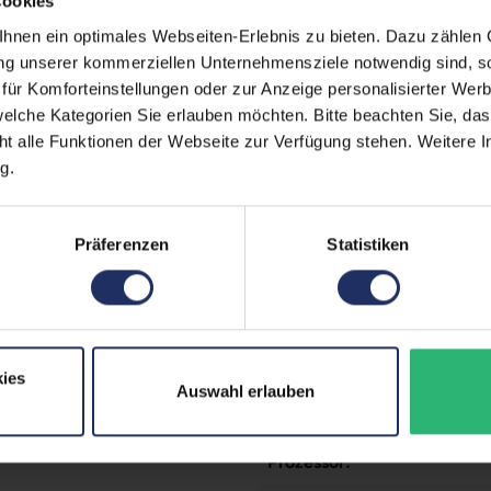
Cookies
Paneltyp:
nen ein optimales Webseiten-Erlebnis zu bieten. Dazu zählen C
ung unserer kommerziellen Unternehmensziele notwendig sind, sow
Pixeldichte:
ür Komforteinstellungen oder zur Anzeige personalisierter Wer
Prozessorkerne:
elche Kategorien Sie erlauben möchten. Bitte beachten Sie, das
ht alle Funktionen der Webseite zur Verfügung stehen. Weitere In
Rückkamera:
g.
SIM-Kartenslot:
Schnittstellen:
Präferenzen
Statistiken
Zustand:
Datenspeicher:
Partnerprogramm:
ies
Auswahl erlauben
Arbeitsspeicher:
Prozessor: