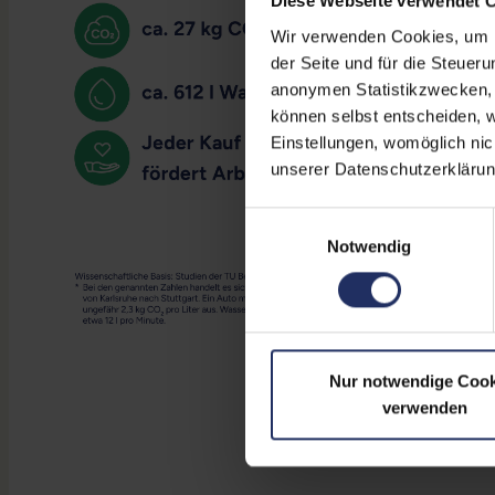
Diese Webseite verwendet 
Wir verwenden Cookies, um Ih
der Seite und für die Steuer
anonymen Statistikzwecken, f
können selbst entscheiden, w
Einstellungen, womöglich nic
unserer Datenschutzerklärun
Einwilligungsauswahl
Notwendig
Nur notwendige Cook
verwenden