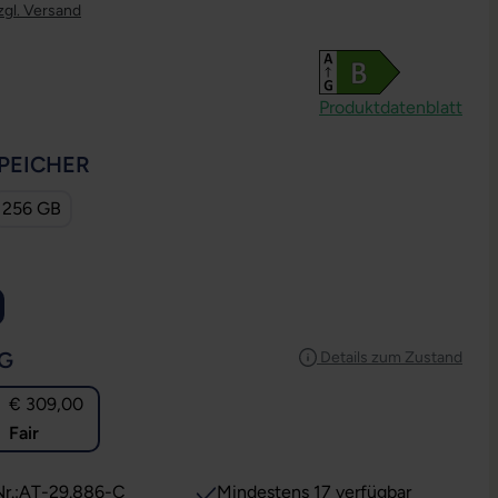
zgl. Versand
Produktdatenblatt
AUSWÄHLEN
PEICHER
256 GB
USWÄHLEN
AUSWÄHLEN
G
Details zum Zustand
€ 309,00
Fair
r.:
AT-29.886-C
Mindestens 17 verfügbar