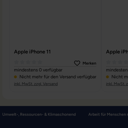
Apple iPhone 11
Apple iP
Merken
Durchschnittliche Bewertung von 0 von 5 Sternen
Durchschni
mindestens 0 verfügbar
mindestens
Nicht mehr für den Versand verfügbar
Nicht me
inkl. MwSt. zzgl. Versand
inkl. MwSt. 
Umwelt-, Ressourcen- & Klimaschonend
Arbeit für Menschen 