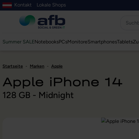
Kontakt
Lokale Shops
Hauptinhalt springen
ur Suche springen
Zur Hauptnavigation springen
Zur Navigation der B2B-Plattform springen
Summer SALE
Notebooks
PCs
Monitore
Smartphones
Tablets
Zu
Startseite
-
Marken
-
Apple
Apple iPhone 14
128 GB - Midnight
Bildergalerie überspringen