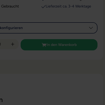
: Gebraucht
Lieferzeit ca. 3-4 Werktage
konfigurieren
 Anzahl: Gib den gewünschten Wert ein od
In den Warenkorb
n