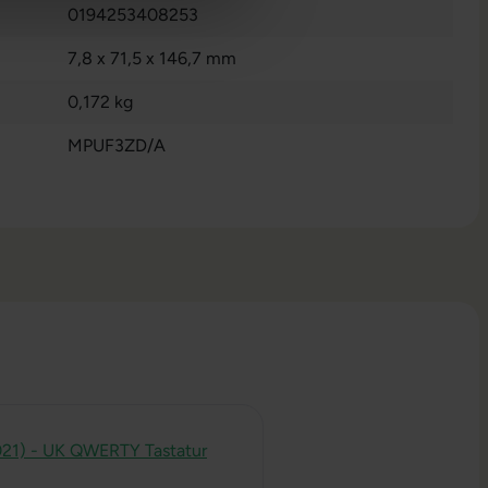
0194253408253
7,8 x 71,5 x 146,7 mm
0,172 kg
MPUF3ZD/A