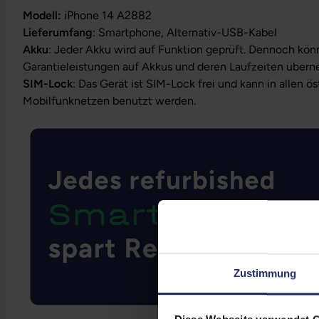
Modell:
iPhone 14 A2882
Lieferumfang
: Smartphone, Alternativ-USB-Kabel
Akku
: Jeder Akku wird auf Funktion geprüft. Dennoch kön
Garantieleistungen auf Akkus und deren Laufzeiten über
SIM-Lock
: Das Gerät ist SIM-Lock frei und kann in allen ö
Mobilfunknetzen benutzt werden.
Zustimmung