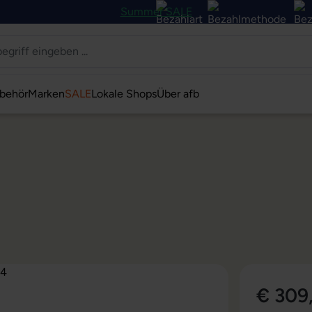
Summer SALE
behör
Marken
SALE
Lokale Shops
Über afb
€ 309