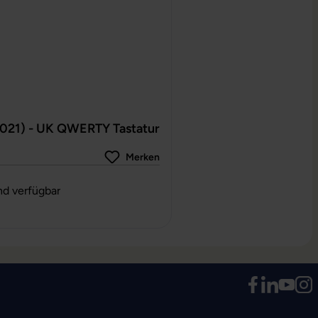
2021) - UK QWERTY Tastatur
Merken
g von 0 von 5 Sternen
nd verfügbar