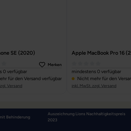
hone SE (2020)
Apple MacBook Pro 16 (
Merken
ttliche Bewertung von 0 von 5 Sternen
Durchschnittliche Bewertun
 0 verfügbar
mindestens 0 verfügbar
hr für den Versand verfügbar
Nicht mehr für den Versa
zzgl. Versand
inkl. MwSt. zzgl. Versand
Auszeichnung Lions Nachhaltigkeitspreis
mit Behinderung
2023