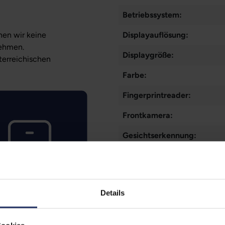
Betriebssystem:
nen wir keine
Displayauflösung:
nehmen.
Displaygröße:
sterreichischen
Farbe:
Fingerprintreader:
Frontkamera:
Gesichtserkennung:
Grading:
Kommunikation:
Details
Markteinführung:
Mobilfunk: