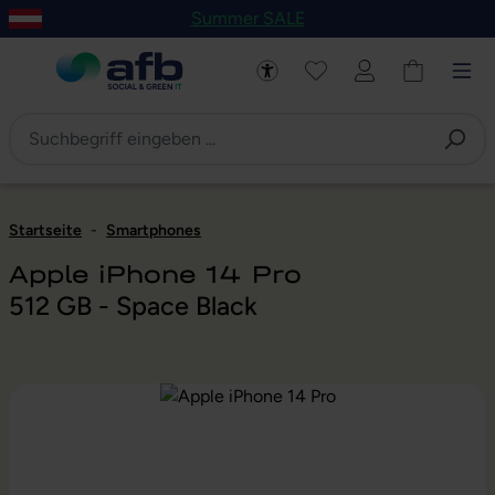
Summer SALE
um Hauptinhalt springen
Zur Navigation der B2B-Plattform springen
Startseite
-
Smartphones
Apple iPhone 14 Pro
512 GB - Space Black
Bildergalerie überspringen