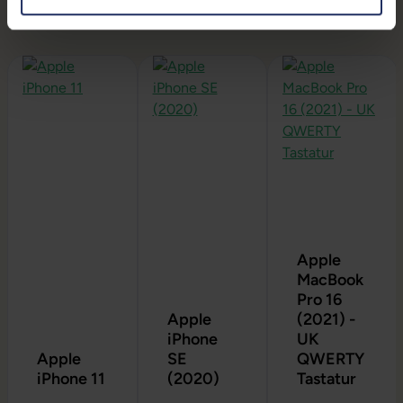
Produktgalerie überspringen
Apple
MacBook
Pro 16
Apple
(2021) -
iPhone
UK
Apple
SE
QWERTY
iPhone 11
(2020)
Tastatur