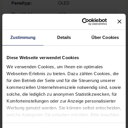
Paneltyp:
OLED
Pixeldichte:
460 ppi
Prozessorkerne:
6
Rückkamera:
48 Megapixel
Zustimmung
Details
Über Cookies
SIM-Kartenslot:
Dual-SIM
, Nano-Sim
, eSIM
Diese Webseite verwendet Cookies
Schnittstellen:
1x Lightning
Wir verwenden Cookies, um Ihnen ein optimales
Zustand:
Gebraucht
Webseiten-Erlebnis zu bieten. Dazu zählen Cookies, die
für den Betrieb der Seite und für die Steuerung unserer
Datenspeicher:
512 GB
kommerziellen Unternehmensziele notwendig sind, sowie
solche, die lediglich zu anonymen Statistikzwecken, für
Partnerprogramm:
Nein
Komforteinstellungen oder zur Anzeige personalisierter
Arbeitsspeicher:
6 GB
Werbung genutzt werden. Sie können selbst entscheiden,
welche Kategorien Sie erlauben möchten. Bitte beachten
Prozessor:
Apple A16 Bionic @ 3,5 GHz
Sie, dass aufgrund Ihrer Einstellungen, womöglich nicht