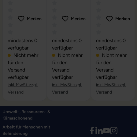
Merken
Merken
Merken
Durchschnittliche Bewertung von 0 von 5 Sternen
Durchschnittliche Bewertung von 0 vo
Durchschnittliche
mindestens 0
mindestens 0
mindestens 0
verfügbar
verfügbar
verfügbar
Nicht mehr
Nicht mehr
Nicht mehr
für den
für den
für den
Versand
Versand
Versand
verfügbar
verfügbar
verfügbar
inkl. MwSt. zzgl.
inkl. MwSt. zzgl.
inkl. MwSt. zzgl.
Versand
Versand
Versand
Umwelt-, Ressourcen- &
Klimaschonend
Arbeit für Menschen mit
Behinderung