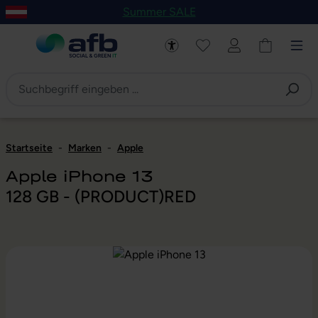
Summer SALE
um Hauptinhalt springen
Zur Navigation der B2B-Plattform springen
Startseite
-
Marken
-
Apple
Apple iPhone 13
128 GB - (PRODUCT)RED
Bildergalerie überspringen