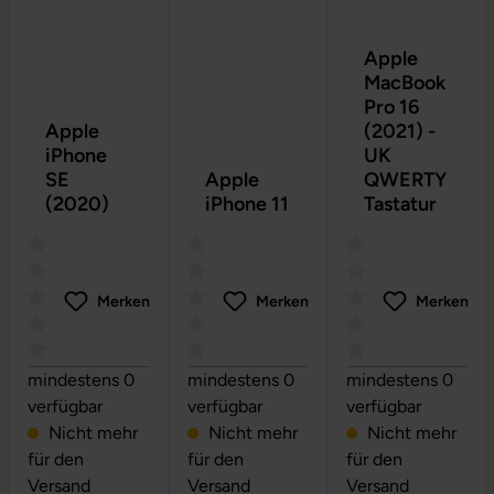
Apple
MacBook
Pro 16
Apple
(2021) -
iPhone
UK
SE
Apple
QWERTY
(2020)
iPhone 11
Tastatur
Merken
Merken
Merken
Durchschnittliche Bewertung von 0 von 5 Sternen
Durchschnittliche Bewertung von 0 vo
Durchschnittliche
mindestens 0
mindestens 0
mindestens 0
verfügbar
verfügbar
verfügbar
Nicht mehr
Nicht mehr
Nicht mehr
für den
für den
für den
Versand
Versand
Versand