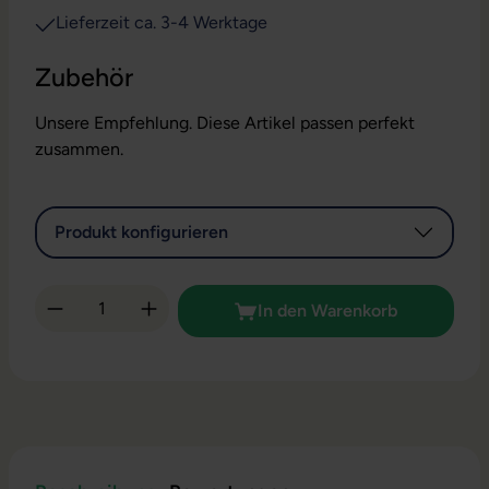
Lieferzeit ca. 3-4 Werktage
Zubehör
Unsere Empfehlung. Diese Artikel passen perfekt
zusammen.
Produkt konfigurieren
Produkt Anzahl: Gib den gewünschten Wert 
In den Warenkorb