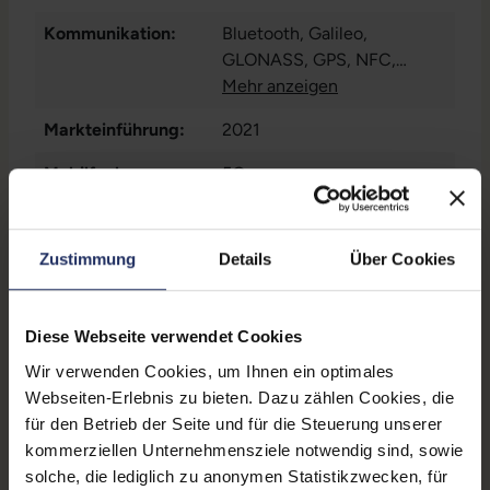
Kommunikation:
Bluetooth
, Galileo
,
GLONASS
, GPS
, NFC
,
WLAN
Mehr anzeigen
Markteinführung:
2021
Mobilfunk:
5G
Paneltyp:
OLED
Zustimmung
Details
Über Cookies
Pixeldichte:
460 ppi
Prozessorkerne:
6
Diese Webseite verwendet Cookies
Rückkamera:
12 Megapixel
Wir verwenden Cookies, um Ihnen ein optimales
SIM-Kartenslot:
Dual-SIM
, Nano-Sim
, eSIM
Webseiten-Erlebnis zu bieten. Dazu zählen Cookies, die
für den Betrieb der Seite und für die Steuerung unserer
Schnittstellen:
1x Lightning
kommerziellen Unternehmensziele notwendig sind, sowie
solche, die lediglich zu anonymen Statistikzwecken, für
Zustand:
Gebraucht