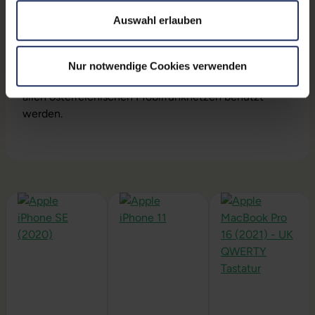
Lieferumfang:
Smartphone, Alternativ-USB-Kabel
Auswahl erlauben
Akku:
Jeder Akku wird auf Funktion geprüft. Dennoch
können wir keine Garantieleistungen auf Akkus und
deren Laufzeiten übernehmen.
Nur notwendige Cookies verwenden
SIM-Lock:
Das Gerät ist SIM-Lock frei und kann in
allen österreichischen Mobilfunknetzen benutzt
werden.
Produktgalerie überspringen