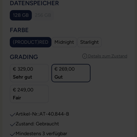
AUSWÄHLEN
DATENSPEICHER
128 GB
256 GB
(Diese Option ist zurzeit nicht verfügbar.)
AUSWÄHLEN
FARBE
(PRODUCT)RED
Midnight
Starlight
AUSWÄHLEN
GRADING
Details zum Zustand
€ 329,00
€ 269,00
Sehr gut
Gut
€ 249,00
Fair
Artikel-Nr.:
AT-40.844-B
Zustand: Gebraucht
Mindestens 3 verfügbar