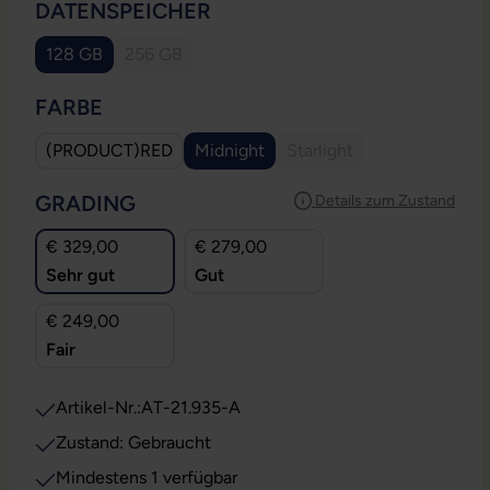
AUSWÄHLEN
DATENSPEICHER
128 GB
256 GB
(Diese Option ist zurzeit nicht verfügbar.)
AUSWÄHLEN
FARBE
(PRODUCT)RED
Midnight
Starlight
(Diese Option ist zurzeit 
AUSWÄHLEN
GRADING
Details zum Zustand
€ 329,00
€ 279,00
Sehr gut
Gut
€ 249,00
Fair
Artikel-Nr.:
AT-21.935-A
Zustand: Gebraucht
Mindestens 1 verfügbar