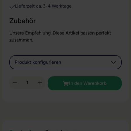
Lieferzeit ca. 3-4 Werktage
Zubehör
Unsere Empfehlung. Diese Artikel passen perfekt
zusammen.
Produkt konfigurieren
Produkt Anzahl: Gib den gewünschten Wert 
In den Warenkorb