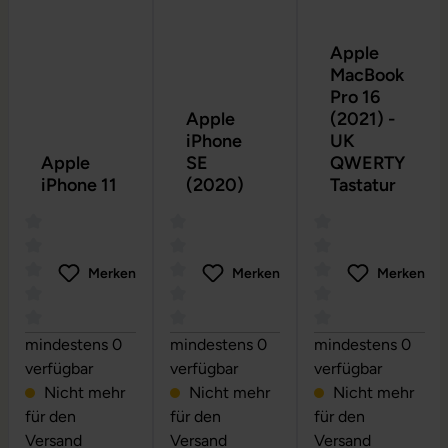
Apple
MacBook
Pro 16
Apple
(2021) -
iPhone
UK
Apple
SE
QWERTY
iPhone 11
(2020)
Tastatur
Merken
Merken
Merken
Durchschnittliche Bewertung von 0 von 5 Sternen
Durchschnittliche Bewertung von 0 vo
Durchschnittliche
mindestens 0
mindestens 0
mindestens 0
verfügbar
verfügbar
verfügbar
Nicht mehr
Nicht mehr
Nicht mehr
für den
für den
für den
Versand
Versand
Versand