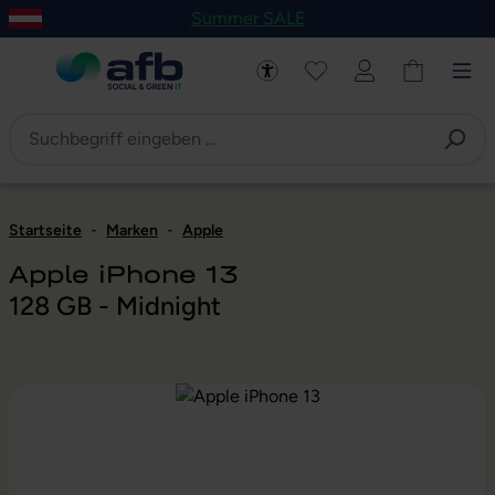
Summer SALE
um Hauptinhalt springen
Zur Navigation der B2B-Plattform springen
Startseite
-
Marken
-
Apple
Apple iPhone 13
128 GB - Midnight
Bildergalerie überspringen