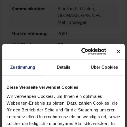
Kommunikation:
Bluetooth
, Galileo
,
GLONASS
, GPS
, NFC
,
WLAN
Mehr anzeigen
Markteinführung:
2021
Mobilfunk:
5G
Paneltyp:
OLED
Zustimmung
Details
Über Cookies
Pixeldichte:
460 ppi
Prozessorkerne:
6
Diese Webseite verwendet Cookies
Rückkamera:
12 Megapixel
Wir verwenden Cookies, um Ihnen ein optimales
SIM-Kartenslot:
Dual-SIM
, Nano-Sim
, eSIM
Webseiten-Erlebnis zu bieten. Dazu zählen Cookies, die
für den Betrieb der Seite und für die Steuerung unserer
Schnittstellen:
1x Lightning
kommerziellen Unternehmensziele notwendig sind, sowie
solche, die lediglich zu anonymen Statistikzwecken, für
Zustand:
Gebraucht