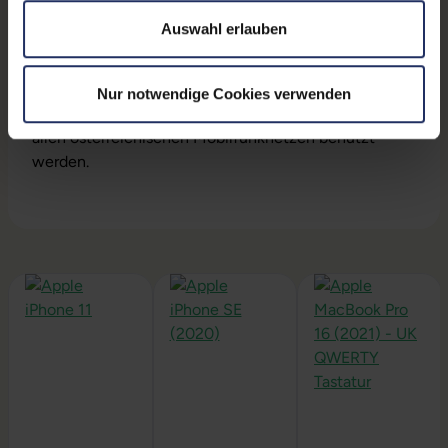
Lieferumfang
: Smartphone, Alternativ-USB-Kabel
Auswahl erlauben
Akku
: Jeder Akku wird auf Funktion geprüft. Dennoch
können wir keine Garantieleistungen auf Akkus und
deren Laufzeiten übernehmen.
Nur notwendige Cookies verwenden
SIM-Lock
: Das Gerät ist SIM-Lock frei und kann in
allen österreichischen Mobilfunknetzen benutzt
werden.
Produktgalerie überspringen