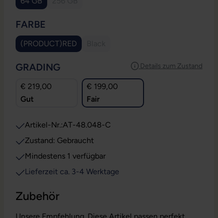
64 GB
256 GB
(Diese Option ist zurzeit nicht verfügbar.)
AUSWÄHLEN
FARBE
(PRODUCT)RED
Black
(Diese Option ist zurzeit nicht verfügbar.
AUSWÄHLEN
GRADING
Details zum Zustand
€ 219,00
€ 199,00
Gut
Fair
Artikel-Nr.:
AT-48.048-C
Zustand: Gebraucht
Mindestens 1 verfügbar
Lieferzeit ca. 3-4 Werktage
Zubehör
Unsere Empfehlung. Diese Artikel passen perfekt