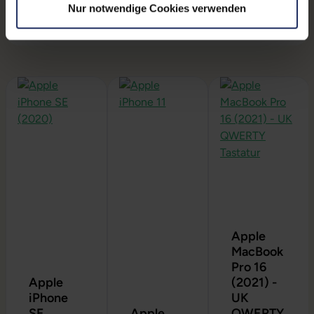
Nur notwendige Cookies verwenden
Produktgalerie überspringen
Apple
MacBook
Pro 16
Apple
(2021) -
iPhone
UK
SE
Apple
QWERTY