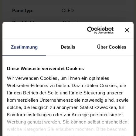
Paneltyp:
OLED
Pixeldichte:
460 ppi
Prozessorkerne:
6
Rückkamera:
12 Megapixel
Zustimmung
Details
Über Cookies
SIM-Kartenslot:
Dual-SIM
, Nano-Sim
, eSIM
Diese Webseite verwendet Cookies
Schnittstellen:
1x Lightning
Wir verwenden Cookies, um Ihnen ein optimales
Zustand:
Gebraucht
Webseiten-Erlebnis zu bieten. Dazu zählen Cookies, die
für den Betrieb der Seite und für die Steuerung unserer
Datenspeicher:
64 GB
kommerziellen Unternehmensziele notwendig sind, sowie
solche, die lediglich zu anonymen Statistikzwecken, für
Partnerprogramm:
Ja
Komforteinstellungen oder zur Anzeige personalisierter
Arbeitsspeicher:
4 GB
Werbung genutzt werden. Sie können selbst entscheiden,
welche Kategorien Sie erlauben möchten. Bitte beachten
Prozessor:
Apple A14 Bionic @ 3,1 GHz