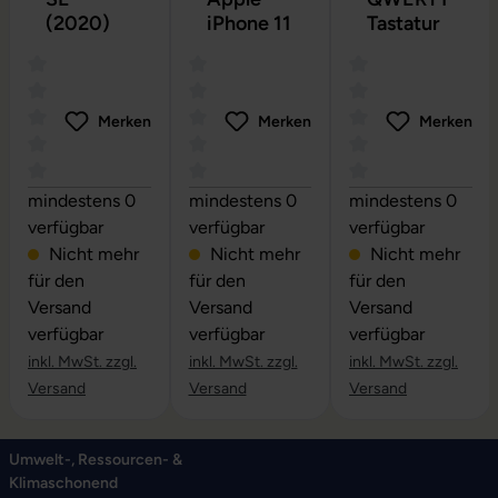
(2020)
iPhone 11
Tastatur
Merken
Merken
Merken
Durchschnittliche Bewertung von 0 von 5 Sternen
Durchschnittliche Bewertung von 0 vo
Durchschnittliche
mindestens 0
mindestens 0
mindestens 0
verfügbar
verfügbar
verfügbar
Nicht mehr
Nicht mehr
Nicht mehr
für den
für den
für den
Versand
Versand
Versand
verfügbar
verfügbar
verfügbar
inkl. MwSt. zzgl.
inkl. MwSt. zzgl.
inkl. MwSt. zzgl.
Versand
Versand
Versand
Umwelt-, Ressourcen- &
Klimaschonend