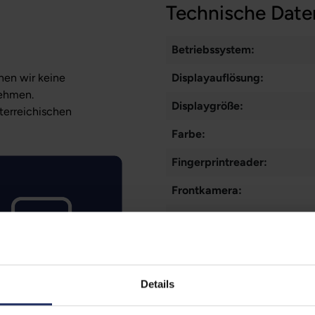
Technische Date
Betriebssystem:
nen wir keine
Displayauflösung:
nehmen.
Displaygröße:
sterreichischen
Farbe:
Fingerprintreader:
Frontkamera:
Gesichtserkennung:
Grading:
Kommunikation:
Details
Markteinführung: