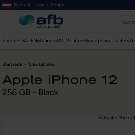
Kontakt
Lokale Shops
Hauptinhalt springen
ur Suche springen
Zur Hauptnavigation springen
Zur Navigation der B2B-Plattform springen
Summer SALE
Notebooks
PCs
Monitore
Smartphones
Tablets
Zu
Startseite
-
Smartphones
Apple iPhone 12
256 GB - Black
Bildergalerie überspringen