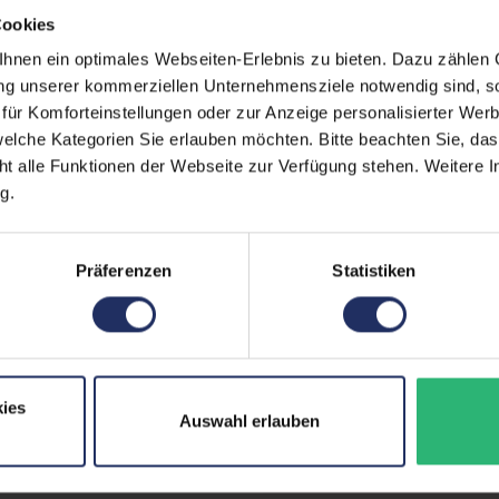
Cookies
Mobilfunk:
nen ein optimales Webseiten-Erlebnis zu bieten. Dazu zählen C
Paneltyp:
ung unserer kommerziellen Unternehmensziele notwendig sind, sow
ür Komforteinstellungen oder zur Anzeige personalisierter Wer
Pixeldichte:
elche Kategorien Sie erlauben möchten. Bitte beachten Sie, das
Prozessorkerne:
ht alle Funktionen der Webseite zur Verfügung stehen. Weitere In
g.
Rückkamera:
SIM-Kartenslot:
Präferenzen
Statistiken
Schnittstellen:
Zustand:
Datenspeicher:
ies
Auswahl erlauben
Partnerprogramm:
Arbeitsspeicher: