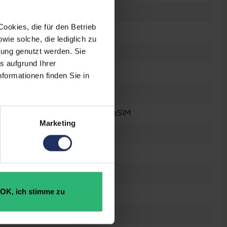
5G
ookies, die für den Betrieb
OLED
ie solche, die lediglich zu
bung genutzt werden. Sie
460 ppi
s aufgrund Ihrer
6
formationen finden Sie in
12 Megapixel
Dual-SIM
, Nano-Sim
, eSIM
Marketing
1x Lightning
Gebraucht
256 GB
OK, ich stimme zu
Ja
4 GB