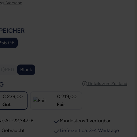
zgl. Versand
AUSWÄHLEN
PEICHER
256 GB
ption ist zurzeit nicht verfügbar.)
USWÄHLEN
T)RED
Black
iese Option ist zurzeit nicht verfügbar.)
AUSWÄHLEN
G
Details zum Zustand
€ 239,00
€ 219,00
Gut
Fair
r.:
AT-22.347-B
Mindestens 1 verfügbar
: Gebraucht
Lieferzeit ca. 3-4 Werktage