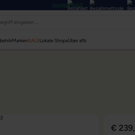
Summer SALE
behör
Marken
SALE
Lokale Shops
Über afb
€ 239