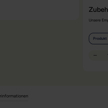
Zubeh
Unsere Emp
Produkt 
Produkt
erinformationen