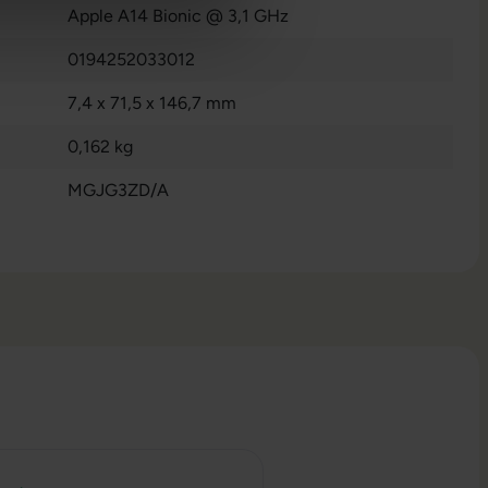
Apple A14 Bionic @ 3,1 GHz
0194252033012
7,4 x 71,5 x 146,7 mm
0,162 kg
MGJG3ZD/A