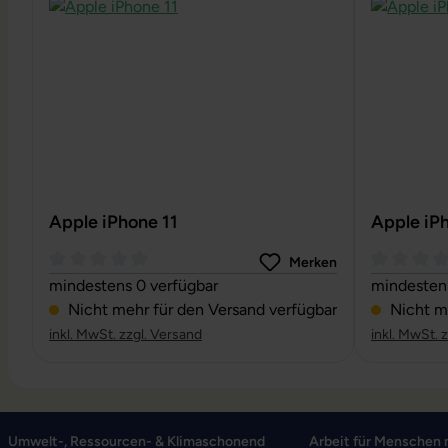
Apple iPhone 11
Apple iP
Merken
Durchschnittliche Bewertung von 0 von 5 Sternen
Durchschni
mindestens 0 verfügbar
mindestens
Nicht mehr für den Versand verfügbar
Nicht me
inkl. MwSt. zzgl. Versand
inkl. MwSt. 
Umwelt-, Ressourcen- & Klimaschonend
Arbeit für Menschen 