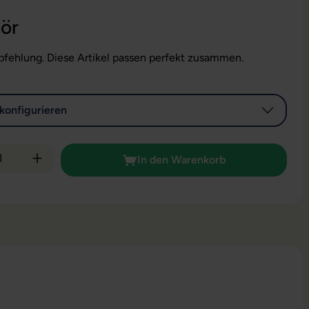
ör
fehlung. Diese Artikel passen perfekt zusammen.
konfigurieren
 Anzahl: Gib den gewünschten Wert ein od
In den Warenkorb