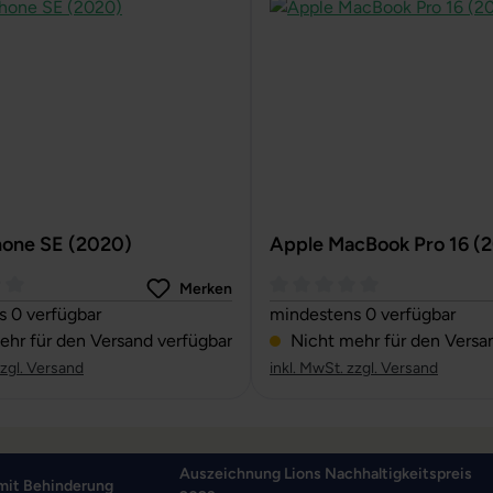
hone SE (2020)
Apple MacBook Pro 16 (
Merken
ttliche Bewertung von 0 von 5 Sternen
Durchschnittliche Bewertun
 0 verfügbar
mindestens 0 verfügbar
hr für den Versand verfügbar
Nicht mehr für den Versa
zzgl. Versand
inkl. MwSt. zzgl. Versand
Auszeichnung Lions Nachhaltigkeitspreis
mit Behinderung