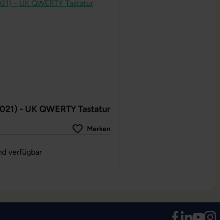
2021) - UK QWERTY Tastatur
Merken
g von 0 von 5 Sternen
nd verfügbar