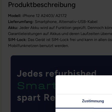
Produktbeschreibung
Modell:
iPhone 12
A2403/ A2172
Lieferumfang:
Smartphone, Alternativ-USB-Kabel
Akku:
Jeder Akku wird auf Funktion geprüft. Dennoch kön
Garantieleistungen auf Akkus und deren Laufzeiten über
SIM-Lock:
Das Gerät ist SIM-Lock frei und kann in allen ö
Mobilfunknetzen benutzt werden.
Zustimmung