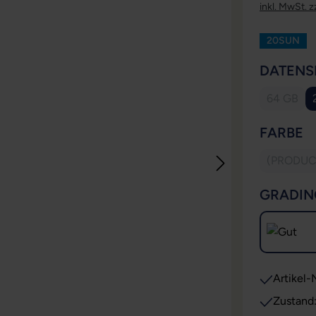
inkl. MwSt. z
20SUN
DATENS
64 GB
(Diese O
A
FARBE
(PRODUC
(D
GRADIN
Artikel-N
Zustand