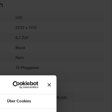
n
iOS
2532 x 1170
6,1 Zoll
Black
Nein
12 Megapixel
Ja
Gut
Bluetooth
, GPS
, NFC
, WLAN
Über Cookies
2020