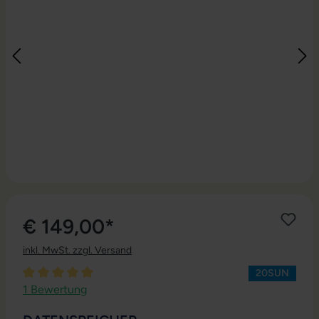
€ 149,00*
inkl. MwSt. zzgl. Versand
20SUN
Durchschnittliche Bewertung von 5 von 5 Sternen
1 Bewertung