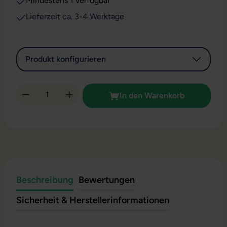
Mindestens 1 verfügbar
Lieferzeit ca. 3-4 Werktage
Produkt konfigurieren
Produkt Anzahl: Gib den gewünschten Wert 
In den Warenkorb
Beschreibung
Bewertungen
Sicherheit & Herstellerinformationen