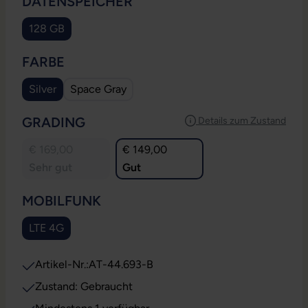
AUSWÄHLEN
DATENSPEICHER
128 GB
AUSWÄHLEN
FARBE
Silver
Space Gray
AUSWÄHLEN
GRADING
Details zum Zustand
€ 169,00
€ 149,00
Sehr gut
Gut
AUSWÄHLEN
MOBILFUNK
LTE 4G
Artikel-Nr.:
AT-44.693-B
Zustand: Gebraucht