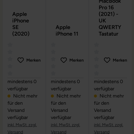
MacBook
Pro 16
Apple
(2021) -
iPhone
UK
SE
Apple
QWERTY
(2020)
iPhone 11
Tastatur
Merken
Merken
Merken
Durchschnittliche Bewertung von 0 von 5 Sternen
Durchschnittliche Bewertung von 0 vo
Durchschnittliche
mindestens 0
mindestens 0
mindestens 0
verfügbar
verfügbar
verfügbar
Nicht mehr
Nicht mehr
Nicht mehr
für den
für den
für den
Versand
Versand
Versand
verfügbar
verfügbar
verfügbar
inkl. MwSt. zzgl.
inkl. MwSt. zzgl.
inkl. MwSt. zzgl.
Versand
Versand
Versand