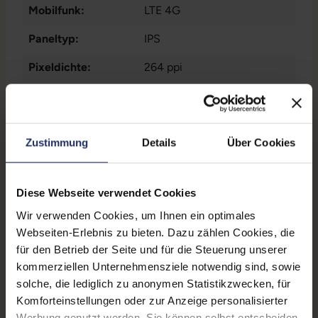
Mobilfunk:
LTE 4G
Paneltyp:
IPS
Pixeldichte:
264 ppi
Prozessorkerne:
4
Rückkamera:
8 Megapixel
Zustimmung
Details
Über Cookies
SIM-Kartenslot:
Nano-Sim
Schnittstellen:
1x Audio / Mikrofon - 3.5
Diese Webseite verwendet Cookies
mm Combo
, 1x Lightning
Wir verwenden Cookies, um Ihnen ein optimales
Zustand:
Gebraucht
Webseiten-Erlebnis zu bieten. Dazu zählen Cookies, die
für den Betrieb der Seite und für die Steuerung unserer
Datenspeicher:
128 GB
kommerziellen Unternehmensziele notwendig sind, sowie
Partnerprogramm:
Ja
solche, die lediglich zu anonymen Statistikzwecken, für
Komforteinstellungen oder zur Anzeige personalisierter
Arbeitsspeicher:
2 GB
Werbung genutzt werden. Sie können selbst entscheiden,