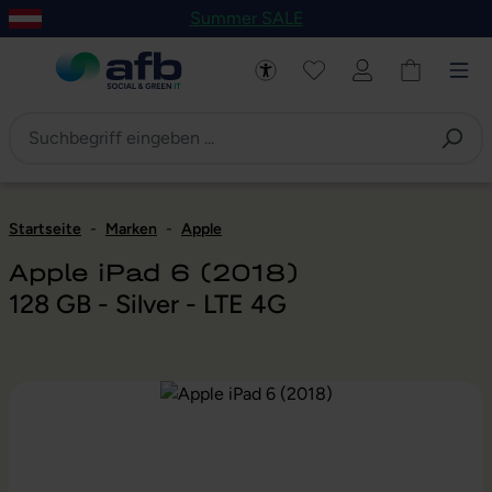
Summer SALE
um Hauptinhalt springen
Zur Navigation der B2B-Plattform springen
Startseite
-
Marken
-
Apple
Apple iPad 6 (2018)
128 GB - Silver - LTE 4G
Bildergalerie überspringen