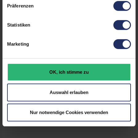
Webcam:
Nein
Präferenzen
Kontrast:
1000:1
Statistiken
Ergonomie:
Höhenverstellbar
, Neigbar
,
Pivot-Funktion
, Schwenkbar
Marketing
Paneltyp:
IPS
Touchscreen:
Nein
OK, ich stimme zu
Bildwiederholrate:
60Hz
Partnerprogramm:
Ja
Auswahl erlauben
GTIN/EAN:
4038986145534
Maße (LxBxH):
21 x 55 x 48,9 mm
Nur notwendige Cookies verwenden
Gewicht:
5,53 kg