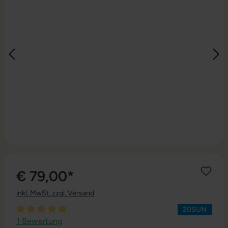
€ 79,00*
inkl. MwSt. zzgl. Versand
20SUN
Durchschnittliche Bewertung von 5 von 5 Sternen
1 Bewertung