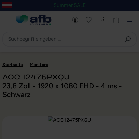
Summer SALE
um Hauptinhalt springen
Zur Navigation der B2B-Plattform springen
Startseite
-
Monitore
AOC I2475PXQU
23,8 Zoll - 1920 x 1080 FHD - 4 ms -
Schwarz
Bildergalerie überspringen