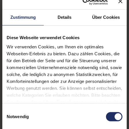
Zustand:
Gebraucht
Zustimmung
Details
Über Cookies
Lautsprecher:
Nein
Helligkeit:
250 cd/m²
Diese Webseite verwendet Cookies
Blickwinkel:
178°/178°
Wir verwenden Cookies, um Ihnen ein optimales
Webseiten-Erlebnis zu bieten. Dazu zählen Cookies, die
Pixelabstand:
0,270 mm
für den Betrieb der Seite und für die Steuerung unserer
Displayauflösung:
1920 x 1080 FHD
kommerziellen Unternehmensziele notwendig sind, sowie
solche, die lediglich zu anonymen Statistikzwecken, für
Reaktionszeit:
4 ms
Komforteinstellungen oder zur Anzeige personalisierter
Werbung genutzt werden. Sie können selbst entscheiden,
Stromverbrauch:
18 Watt
welche Kategorien Sie erlauben möchten. Bitte beachten
Displaygröße:
23,8 Zoll
Sie, dass aufgrund Ihrer Einstellungen, womöglich nicht
alle Funktionen der Webseite zur Verfügung stehen.
Einwilligungsauswahl
Schnittstellen:
1x DVI-D
, 1x DisplayPort
, 1x
Weitere Informationen finden Sie in
Notwendig
HDMI
, 1x VGA
unserer Datenschutzerklärung.