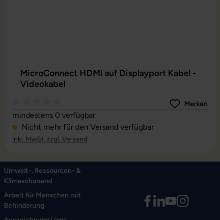
MicroConnect HDMI auf Displayport Kabel -
Videokabel
Merken
Durchschnittliche Bewertung von 0 von 5 Sternen
mindestens 0 verfügbar
Nicht mehr für den Versand verfügbar
inkl. MwSt. zzgl. Versand
Umwelt-, Ressourcen- &
Klimaschonend
Arbeit für Menschen mit
Behinderung
Auszeichnung Lions