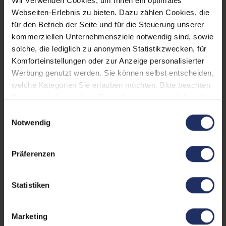
Wir verwenden Cookies, um Ihnen ein optimales
Displaygröße:
21,5 Zoll
Webseiten-Erlebnis zu bieten. Dazu zählen Cookies, die
für den Betrieb der Seite und für die Steuerung unserer
Schnittstellen:
1x Audio - Eingang - 3.5 mm
,
kommerziellen Unternehmensziele notwendig sind, sowie
1x DVI
, 1x DisplayPort
, 1x
solche, die lediglich zu anonymen Statistikzwecken, für
VGA
Mehr anzeigen
, 3x USB 2 Typ-A
Komforteinstellungen oder zur Anzeige personalisierter
Werbung genutzt werden. Sie können selbst entscheiden,
Webcam:
Nein
welche Kategorien Sie erlauben möchten. Bitte beachten
Kontrast:
1000:1
Sie, dass aufgrund Ihrer Einstellungen, womöglich nicht
alle Funktionen der Webseite zur Verfügung stehen.
Einwilligungsauswahl
Ergonomie:
Höhenverstellbar
, Neigbar
,
Weitere Informationen finden Sie in
Notwendig
Pivot-Funktion
, Schwenkbar
unserer Datenschutzerklärung.
Paneltyp:
IPS
Präferenzen
Touchscreen:
Nein
Statistiken
Bildwiederholrate:
60Hz
Partnerprogramm:
Ja
Marketing