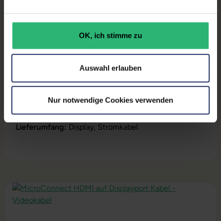
GTIN/EAN:
4063872886826
Maße (LxBxH):
212,7 x 500,5 x 322,55 mm
OK, ich stimme zu
Gewicht:
4,63 kg
Herstellernummer:
S26361-K1602-V161
Auswahl erlauben
Nur notwendige Cookies verwenden
Produktbeschreibung
Lieferumfang:
Display, Stromkabel
Produktgalerie überspringen