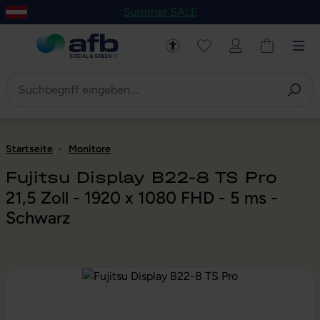
Summer SALE
um Hauptinhalt springen
Zur Navigation der B2B-Plattform springen
Startseite
-
Monitore
Fujitsu Display B22-8 TS Pro
21,5 Zoll - 1920 x 1080 FHD - 5 ms -
Schwarz
Bildergalerie überspringen