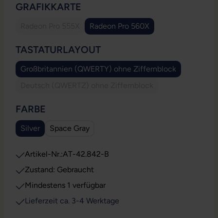
AUSWÄHLEN
GRAFIKKARTE
Radeon Pro 555X
Radeon Pro 560X
(Diese Option ist zurzeit nicht verfügbar.)
AUSWÄHLEN
TASTATURLAYOUT
Großbritannien (QWERTY) ohne Ziffernblock
Deutsch (QWERTZ) ohne Ziffernblock
(Diese Option ist zurzeit nicht verfügbar.)
AUSWÄHLEN
FARBE
Silver
Space Gray
Artikel-Nr.:
AT-42.842-B
Zustand: Gebraucht
Mindestens 1 verfügbar
Lieferzeit ca. 3-4 Werktage