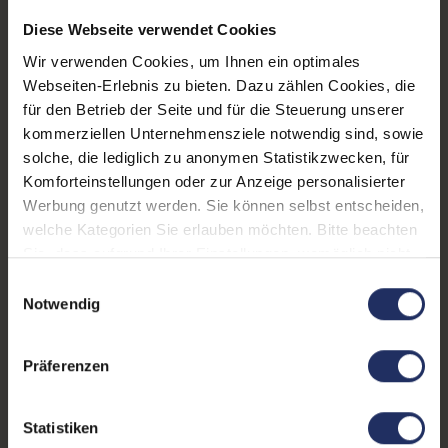
Diese Webseite verwendet Cookies
LTE:
Nein
Wir verwenden Cookies, um Ihnen ein optimales
Displayauflösung:
2880 x 1800
Webseiten-Erlebnis zu bieten. Dazu zählen Cookies, die
für den Betrieb der Seite und für die Steuerung unserer
Tastaturlayout:
Großbritannien (QWERTY)
kommerziellen Unternehmensziele notwendig sind, sowie
ohne Ziffernblock
solche, die lediglich zu anonymen Statistikzwecken, für
Onboard-Grafik:
Intel® UHD Graphics 630
Komforteinstellungen oder zur Anzeige personalisierter
Werbung genutzt werden. Sie können selbst entscheiden,
Grafikkartenspeicher:
4 GB GDDR5
welche Kategorien Sie erlauben möchten. Bitte beachten
Sie, dass aufgrund Ihrer Einstellungen, womöglich nicht
Fingerprintreader:
Ja
alle Funktionen der Webseite zur Verfügung stehen.
Einwilligungsauswahl
Zustand:
Gebraucht
Weitere Informationen finden Sie in
Notwendig
unserer Datenschutzerklärung.
Partnerprogramm:
Nein
Präferenzen
Datenspeicher:
512 GB SSD
Arbeitsspeicher:
16 GB DDR4
Statistiken