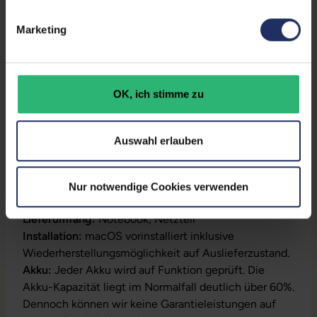
Prozessor:
Intel Core i7 8850H @ 2,6
GHz
Marketing
GTIN/EAN:
4255867510247
Maße (LxBxH):
240,7 x 349,3 x 15,5 mm
OK, ich stimme zu
Gewicht:
1,83 kg
Auswahl erlauben
Produktbeschreibung
Nur notwendige Cookies verwenden
Modell:
Pro A1990
Lieferumfang:
Notebook, Netzteil
Installation:
macOS vorinstalliert inklusive
Wiederherstellungsmöglichkeit auf Auslieferzustand.
Akku:
Jeder Akku wird auf Funktion geprüft. Die
Akku-Kapazität liegt im Normalfall deutlich über 60%.
Dennoch können wir keine Garantieleistungen auf