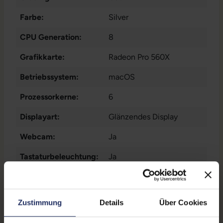
Farbe:
Silver
CPU Generation:
8
Grafikkarte:
Radeon Pro 560X
Betriebssystem:
macOS
Prozessorkerne:
6
Displayart:
Glänzendes Display
Webcam:
Ja
Tastaturbeleuchtung:
Ja
Schnittstellen:
1x Audio - Ausgang - 3.5
mm
, 1x Bluetooth
, 1x W-
LAN
, 4x Thunderbolt
Zustimmung
Details
Über Cookies
Displaygröße:
15,4 Zoll