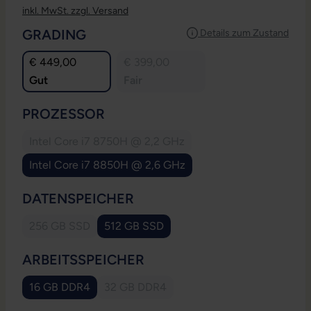
inkl. MwSt. zzgl. Versand
AUSWÄHLEN
GRADING
Details zum Zustand
€ 449,00
€ 399,00
Gut
Fair
AUSWÄHLEN
PROZESSOR
Intel Core i7 8750H @ 2,2 GHz
(Diese Option ist zurzeit nicht verfügbar.)
Intel Core i7 8850H @ 2,6 GHz
AUSWÄHLEN
DATENSPEICHER
256 GB SSD
512 GB SSD
(Diese Option ist zurzeit nicht verfügbar.)
AUSWÄHLEN
ARBEITSSPEICHER
16 GB DDR4
32 GB DDR4
(Diese Option ist zurzeit nicht verfügbar.