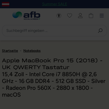
Summer SALE
um Hauptinhalt springen
Zur Navigation der B2B-Plattform springen
Startseite
-
Notebooks
Apple MacBook Pro 15 (2018) -
UK QWERTY Tastatur
15,4 Zoll - Intel Core i7 8850H @ 2,6
GHz - 16 GB DDR4 - 512 GB SSD - Silver
- Radeon Pro 560X - 2880 x 1800 -
macOS