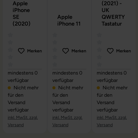
Apple
(2021) -
iPhone
UK
SE
Apple
QWERTY
(2020)
iPhone 11
Tastatur
Merken
Merken
Merken
Durchschnittliche Bewertung von 0 von 5 Sternen
Durchschnittliche Bewertung von 0 vo
Durchschnittliche
mindestens 0
mindestens 0
mindestens 0
verfügbar
verfügbar
verfügbar
Nicht mehr
Nicht mehr
Nicht mehr
für den
für den
für den
Versand
Versand
Versand
verfügbar
verfügbar
verfügbar
inkl. MwSt. zzgl.
inkl. MwSt. zzgl.
inkl. MwSt. zzgl.
Versand
Versand
Versand